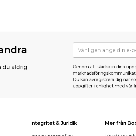
randra
å du aldrig
Genom att skicka in dina upp
marknadsföringskommunikati
Du kan avregistrera dig när 
uppgifter i enlighet med vår
I
Integritet & Juridik
Mer från B