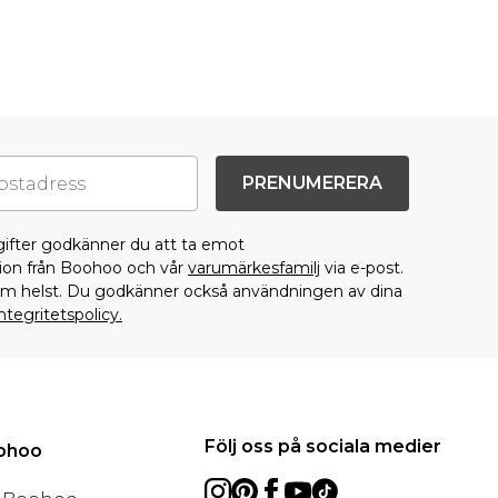
PRENUMERERA
gifter godkänner du att ta emot
on från Boohoo och vår
varumärkesfamilj
via e-post.
som helst. Du godkänner också användningen av dina
ntegritetspolicy.
Följ oss på sociala medier
oohoo