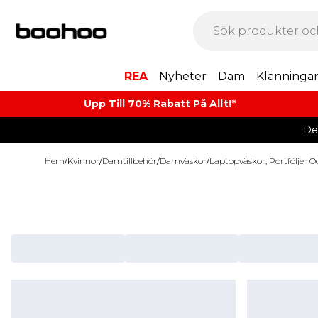
REA
Nyheter
Dam
Klänninga
Upp Till 70% Rabatt På Allt!*
De
Hem
/
Kvinnor
/
Damtillbehör
/
Damväskor
/
Laptopväskor, Portföljer O