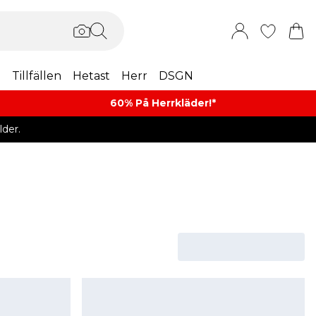
m
Tillfällen
Hetast
Herr
DSGN
60% På Herrkläder!*​
der.