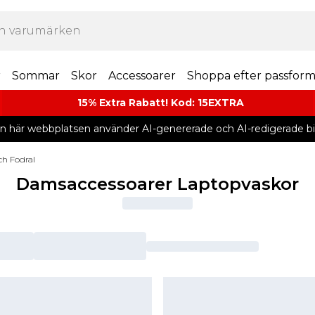
r
Sommar
Skor
Accessoarer
Shoppa efter passfor
15% Extra Rabatt! Kod: 15EXTRA
n här webbplatsen använder AI-genererade och AI-redigerade bil
ch Fodral
Damsaccessoarer Laptopvaskor