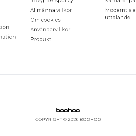
Integritetspolicy
Karriärer p
Allmänna villkor
Modernt sla
uttalande
Om cookies
tion
Användarvillkor
mation
Produkt
COPYRIGHT ©
2026
BOOHOO