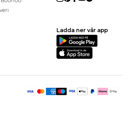
å Boohoo
veri
Ladda ner vår app