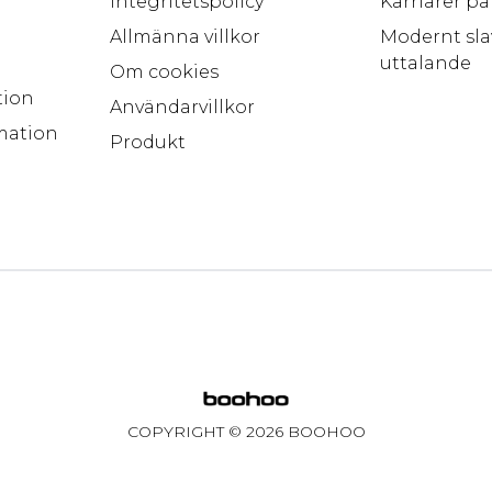
Integritetspolicy
Karriärer p
Allmänna villkor
Modernt sla
uttalande
Om cookies
tion
Användarvillkor
mation
Produkt
COPYRIGHT ©
2026
BOOHOO