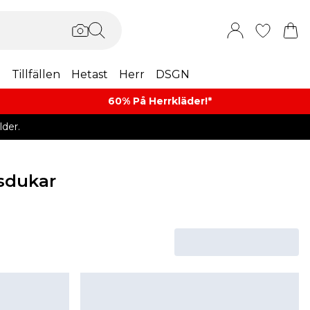
m
Tillfällen
Hetast
Herr
DSGN
60% På Herrkläder!*​
der.
sdukar