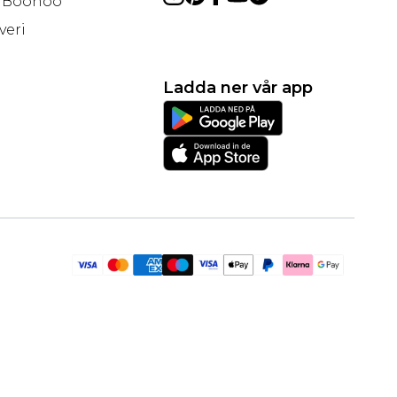
å Boohoo
veri
Ladda ner vår app