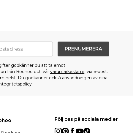
PRENUMERERA
gifter godkänner du att ta emot
on från Boohoo och vår
varumärkesfamilj
via e-post.
som helst. Du godkänner också användningen av dina
ntegritetspolicy.
Följ oss på sociala medier
oohoo