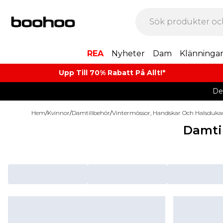
REA
Nyheter
Dam
Klänninga
Upp Till 70% Rabatt På Allt!*
De
Hem
/
Kvinnor
/
Damtillbehör
/
Vintermössor, Handskar Och Halsduka
Damti