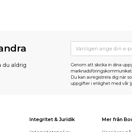
randra
å du aldrig
Genom att skicka in dina upp
marknadsföringskommunikati
Du kan avregistrera dig när 
uppgifter i enlighet med vår
I
Integritet & Juridik
Mer från B