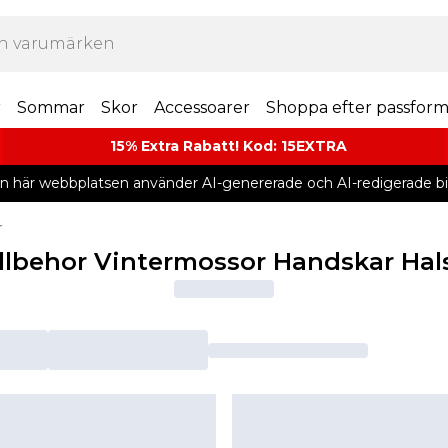
r
Sommar
Skor
Accessoarer
Shoppa efter passfor
15% Extra Rabatt! Kod: 15EXTRA
n här webbplatsen använder AI-genererade och AI-redigerade bil
r
llbehor Vintermossor Handskar Hal