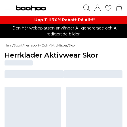
Upp Till 70% Rabatt På Allt!*
Den här webbplatsen använder AI-genererade och AI-
redigerade bilder.
Hem
/
Sport
/
Herrsport- Och Aktivkläder
/
Skor
Herrklader Aktivwear Skor