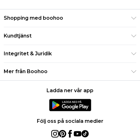
Shopping med boohoo
Klarna
Kundtjänst
Studentrabatt - Student Beans
Returnera din beställning
Studentrabatt - UNiDAYS
Integritet & Juridik
Vanliga frågor
Boohoo-appen
Integritetspolicy
Leveransinformation
Mer från Boohoo
Storleksguide
Allmänna villkor
Returnerar information
Karriärer på Boohoo
Om cookies
Kontakta oss
Ladda ner vår app
Modernt slaveri uttalande
Användarvillkor
Produkt
Följ oss på sociala medier