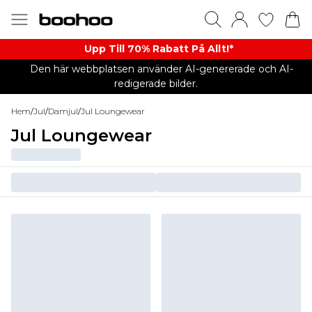
Upp Till 70% Rabatt På Allt!*
Den här webbplatsen använder AI-genererade och AI-
redigerade bilder.
Hem
/
Jul
/
Damjul
/
Jul Loungewear
Jul Loungewear