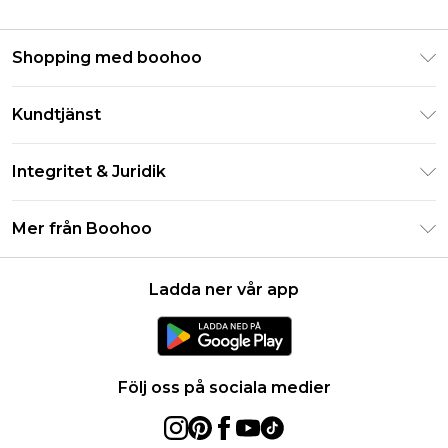
Shopping med boohoo
Klarna
Kundtjänst
Studentrabatt - Student Beans
Returnera din beställning
Studentrabatt - UNiDAYS
Integritet & Juridik
Vanliga frågor
Boohoo-appen
Integritetspolicy
Leveransinformation
Mer från Boohoo
Storleksguide
Allmänna villkor
Returnerar information
Karriärer på Boohoo
Om cookies
Kontakta oss
Ladda ner vår app
Modernt slaveri uttalande
Användarvillkor
Produkt
Följ oss på sociala medier