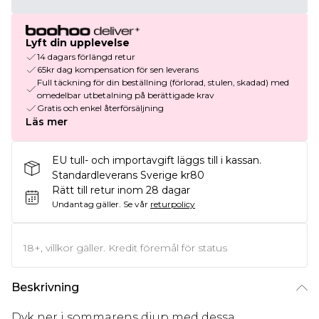
Lyft din upplevelse
14 dagars förlängd retur
65kr dag kompensation för sen leverans
Full täckning för din beställning (förlorad, stulen, skadad) med
omedelbar utbetalning på berättigade krav
Gratis och enkel återförsäljning
Läs mer
EU tull- och importavgift läggs till i kassan.
Standardleverans Sverige kr80
Rätt till retur inom 28 dagar
Undantag gäller.
Se vår
returpolicy
18+, villkor gäller. Kredit föremål för status
Beskrivning
Dyk ner i sommarens djup med dessa