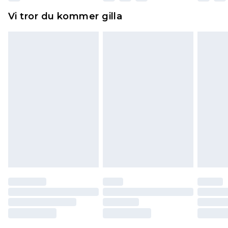
Hemartiklar inklusive sängkläder, madrasser och
Vi tror du kommer gilla
toppers och kuddar måste vara oanvända och i
sin oöppnade originalförpackning. Detta
påverkar inte dina lagstadgade rättigheter.
Klicka
här
för att se vår fullständiga returpolicy.