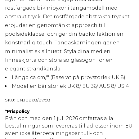
rostfärgade bikinibyxor i tangamodell med
abstrakt tryck. Det rostfärgade abstrakta trycket
erbjuder en genomtänkt approach till
poolsideklädsel och ger din badkollektion en
konstnärlig touch. Tangaskärningen ger en
minimalistisk silhuett. Styla dina med en
linneskjorta och stora solglasögon för en
elegant strandkänsla.
Längd ca cm/" (Baserat på provstorlek UK 8)
Modellen bär storlek UK 8/ EU 36/ AUS 8/ US 4
SKU:
CNJ0868/87/58
*
Prispolicy
Från och med den 1 juli 2026 omfattas alla
beställningar som levereras till adresser inom EU
av en icke återbetalningsbar tull- och