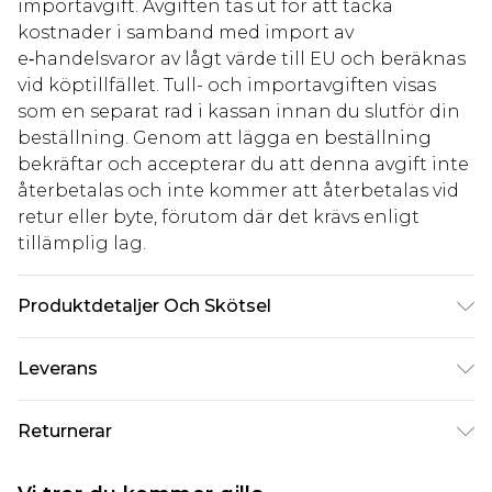
importavgift. Avgiften tas ut för att täcka
kostnader i samband med import av
e‑handelsvaror av lågt värde till EU och beräknas
vid köptillfället. Tull- och importavgiften visas
som en separat rad i kassan innan du slutför din
beställning. Genom att lägga en beställning
bekräftar och accepterar du att denna avgift inte
återbetalas och inte kommer att återbetalas vid
retur eller byte, förutom där det krävs enligt
tillämplig lag.
Produktdetaljer Och Skötsel
85,0% polyester, 15,0% elastan Observera: på
Leverans
grund av det använda tyget kan färgen överföras.
Standardleverans Sverige
kr80
Returnerar
5-7 arbetsdagar
Något som inte riktigt stämmer? Du har 21 dagar
Expressleverans Sverige
kr239