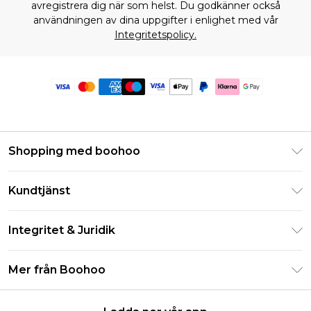
avregistrera dig när som helst. Du godkänner också
användningen av dina uppgifter i enlighet med vår
Integritetspolicy.
Shopping med boohoo
Klarna
Kundtjänst
Studentrabatt - Student Beans
Returnera din beställning
Studentrabatt - UNiDAYS
Integritet & Juridik
Vanliga frågor
Boohoo-appen
Integritetspolicy
Leveransinformation
Mer från Boohoo
Storleksguide
Allmänna villkor
Returnerar information
Karriärer på Boohoo
Om cookies
Kontakta oss