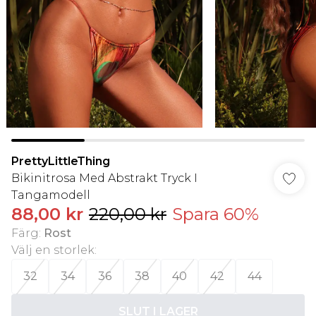
PrettyLittleThing
Bikinitrosa Med Abstrakt Tryck I
Tangamodell
88,00 kr
220,00 kr
Spara 60%
Färg
:
Rost
Välj en storlek
:
32
34
36
38
40
42
44
SLUT I LAGER