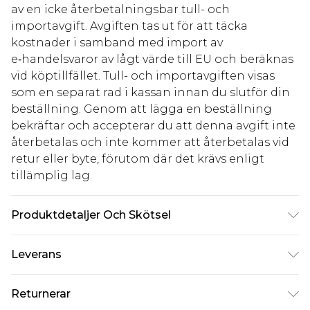
av en icke återbetalningsbar tull- och
importavgift. Avgiften tas ut för att täcka
kostnader i samband med import av
e‑handelsvaror av lågt värde till EU och beräknas
vid köptillfället. Tull- och importavgiften visas
som en separat rad i kassan innan du slutför din
beställning. Genom att lägga en beställning
bekräftar och accepterar du att denna avgift inte
återbetalas och inte kommer att återbetalas vid
retur eller byte, förutom där det krävs enligt
tillämplig lag.
Produktdetaljer Och Skötsel
100% polyester. Observera: på grund av tyget som
Leverans
används kan färgen överföras.
Standardleverans Sverige
kr80
Returnerar
5-7 arbetsdagar