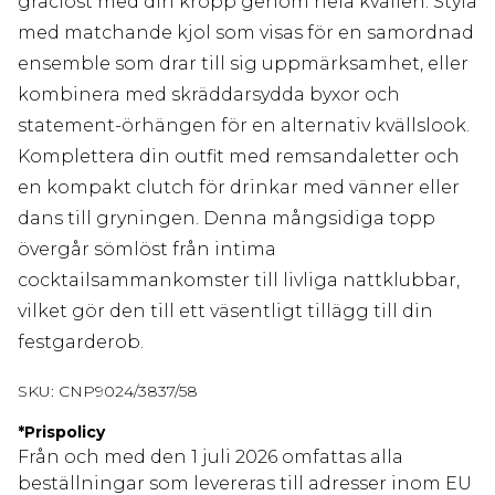
graciöst med din kropp genom hela kvällen. Styla
med matchande kjol som visas för en samordnad
ensemble som drar till sig uppmärksamhet, eller
kombinera med skräddarsydda byxor och
statement-örhängen för en alternativ kvällslook.
Komplettera din outfit med remsandaletter och
en kompakt clutch för drinkar med vänner eller
dans till gryningen. Denna mångsidiga topp
övergår sömlöst från intima
cocktailsammankomster till livliga nattklubbar,
vilket gör den till ett väsentligt tillägg till din
festgarderob.
SKU:
CNP9024/3837/58
*
Prispolicy
Från och med den 1 juli 2026 omfattas alla
beställningar som levereras till adresser inom EU