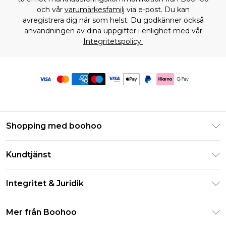
och vår
varumärkesfamilj
via e-post. Du kan
avregistrera dig när som helst. Du godkänner också
användningen av dina uppgifter i enlighet med vår
Integritetspolicy.
Shopping med boohoo
Klarna
Kundtjänst
Studentrabatt - Student Beans
Returnera din beställning
Studentrabatt - UNiDAYS
Integritet & Juridik
Vanliga frågor
Boohoo-appen
Integritetspolicy
Leveransinformation
Mer från Boohoo
Storleksguide
Allmänna villkor
Returnerar information