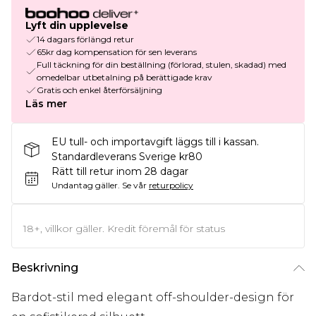
Lyft din upplevelse
14 dagars förlängd retur
65kr dag kompensation för sen leverans
Full täckning för din beställning (förlorad, stulen, skadad) med
omedelbar utbetalning på berättigade krav
Gratis och enkel återförsäljning
Läs mer
EU tull- och importavgift läggs till i kassan.
Standardleverans Sverige kr80
Rätt till retur inom 28 dagar
Undantag gäller.
Se vår
returpolicy
18+, villkor gäller. Kredit föremål för status
Beskrivning
Bardot-stil med elegant off-shoulder-design för