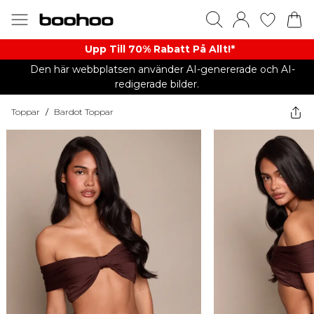
Upp Till 70% Rabatt På Allt!*
Den här webbplatsen använder AI-genererade och AI-
redigerade bilder.
Toppar
/
Bardot Toppar