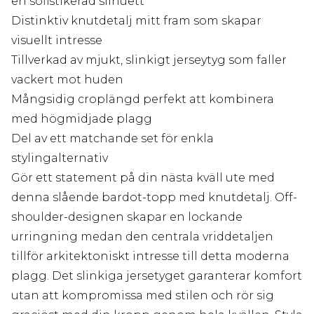
en sofistikerad silhuett
Distinktiv knutdetalj mitt fram som skapar
visuellt intresse
Tillverkad av mjukt, slinkigt jerseytyg som faller
vackert mot huden
Mångsidig croplängd perfekt att kombinera
med högmidjade plagg
Del av ett matchande set för enkla
stylingalternativ
Gör ett statement på din nästa kväll ute med
denna slående bardot-topp med knutdetalj. Off-
shoulder-designen skapar en lockande
urringning medan den centrala vriddetaljen
tillför arkitektoniskt intresse till detta moderna
plagg. Det slinkiga jersetyget garanterar komfort
utan att kompromissa med stilen och rör sig