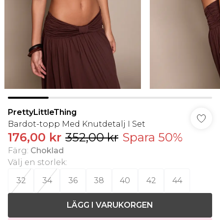
PrettyLittleThing
Bardot-topp Med Knutdetalj I Set
176,00 kr
352,00 kr
Spara 50%
Färg
:
Choklad
Välj en storlek
:
32
34
36
38
40
42
44
LÄGG I VARUKORGEN