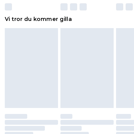
Dessutom måste skor provas inomhus.
Hemartiklar inklusive sängkläder, madrasser och
Vi tror du kommer gilla
toppers och kuddar måste vara oanvända och i
sin oöppnade originalförpackning. Detta
påverkar inte dina lagstadgade rättigheter.
Klicka
här
för att se vår fullständiga returpolicy.