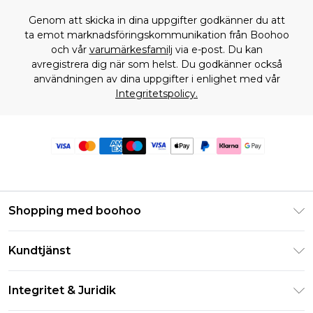
Genom att skicka in dina uppgifter godkänner du att
ta emot marknadsföringskommunikation från Boohoo
och vår
varumärkesfamilj
via e-post. Du kan
avregistrera dig när som helst. Du godkänner också
användningen av dina uppgifter i enlighet med vår
Integritetspolicy.
Shopping med boohoo
Klarna
Kundtjänst
Studentrabatt - Student Beans
Returnera din beställning
Studentrabatt - UNiDAYS
Integritet & Juridik
Vanliga frågor
Boohoo-appen