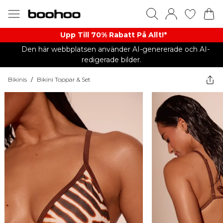
Upp Till 70% Rabatt På Allt!*
Den här webbplatsen använder AI-genererade och AI-
redigerade bilder.
Bikinis
/
Bikini Toppar & Set