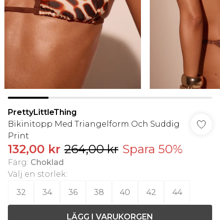
PrettyLittleThing
Bikinitopp Med Triangelform Och Suddig
Print
132,00 kr
264,00 kr
Spara 50%
Färg
:
Choklad
Välj en storlek
:
32
34
36
38
40
42
44
LÄGG I VARUKORGEN