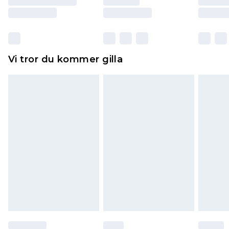
Skor och/eller kläder måste vara oanvända och
otvättade med originaletiketterna påsatta.
Dessutom måste skor provas inomhus.
Hemartiklar inklusive sängkläder, madrasser och
Vi tror du kommer gilla
toppers och kuddar måste vara oanvända och i
sin oöppnade originalförpackning. Detta
påverkar inte dina lagstadgade rättigheter.
Klicka
här
för att se vår fullständiga returpolicy.