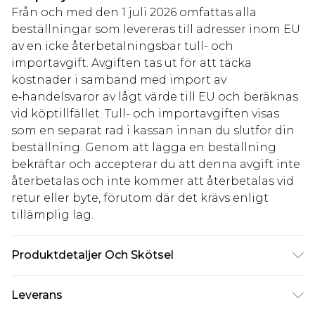
Från och med den 1 juli 2026 omfattas alla
beställningar som levereras till adresser inom EU
av en icke återbetalningsbar tull- och
importavgift. Avgiften tas ut för att täcka
kostnader i samband med import av
e‑handelsvaror av lågt värde till EU och beräknas
vid köptillfället. Tull- och importavgiften visas
som en separat rad i kassan innan du slutför din
beställning. Genom att lägga en beställning
bekräftar och accepterar du att denna avgift inte
återbetalas och inte kommer att återbetalas vid
retur eller byte, förutom där det krävs enligt
tillämplig lag.
Produktdetaljer Och Skötsel
82% nylon, 18% elastan. Observera: på grund av
Leverans
det använda tyget kan färgen överföras.