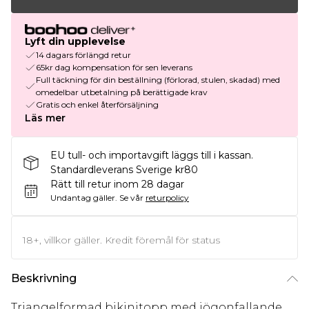
Lyft din upplevelse
14 dagars förlängd retur
65kr dag kompensation för sen leverans
Full täckning för din beställning (förlorad, stulen, skadad) med
omedelbar utbetalning på berättigade krav
Gratis och enkel återförsäljning
Läs mer
EU tull- och importavgift läggs till i kassan.
Standardleverans Sverige kr80
Rätt till retur inom 28 dagar
Undantag gäller.
Se vår
returpolicy
18+, villkor gäller. Kredit föremål för status
Beskrivning
Triangelformad bikinitopp med iögonfallande