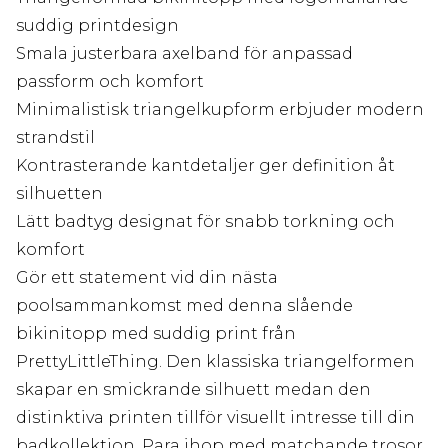
suddig printdesign
Smala justerbara axelband för anpassad
passform och komfort
Minimalistisk triangelkupform erbjuder modern
strandstil
Kontrasterande kantdetaljer ger definition åt
silhuetten
Lätt badtyg designat för snabb torkning och
komfort
Gör ett statement vid din nästa
poolsammankomst med denna slående
bikinitopp med suddig print från
PrettyLittleThing. Den klassiska triangelformen
skapar en smickrande silhuett medan den
distinktiva printen tillför visuellt intresse till din
badkollektion. Para ihop med matchande trosor