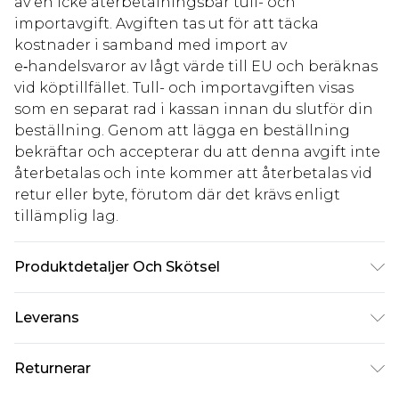
av en icke återbetalningsbar tull- och
importavgift. Avgiften tas ut för att täcka
kostnader i samband med import av
e‑handelsvaror av lågt värde till EU och beräknas
vid köptillfället. Tull- och importavgiften visas
som en separat rad i kassan innan du slutför din
beställning. Genom att lägga en beställning
bekräftar och accepterar du att denna avgift inte
återbetalas och inte kommer att återbetalas vid
retur eller byte, förutom där det krävs enligt
tillämplig lag.
Produktdetaljer Och Skötsel
100 % akryl. Maskintvätt. Modell bär storlek M
Leverans
Standardleverans Sverige
kr80
Returnerar
5-7 arbetsdagar