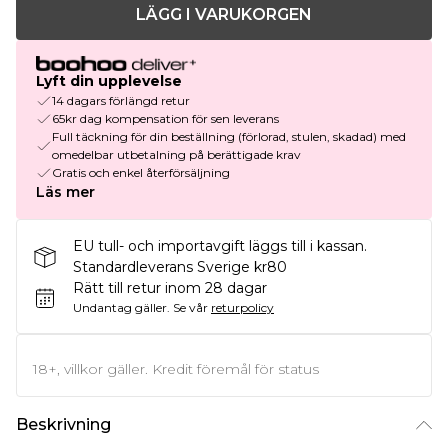
LÄGG I VARUKORGEN
Lyft din upplevelse
14 dagars förlängd retur
65kr dag kompensation för sen leverans
Full täckning för din beställning (förlorad, stulen, skadad) med
omedelbar utbetalning på berättigade krav
Gratis och enkel återförsäljning
Läs mer
EU tull- och importavgift läggs till i kassan.
Standardleverans Sverige kr80
Rätt till retur inom 28 dagar
Undantag gäller.
Se vår
returpolicy
18+, villkor gäller. Kredit föremål för status
Beskrivning