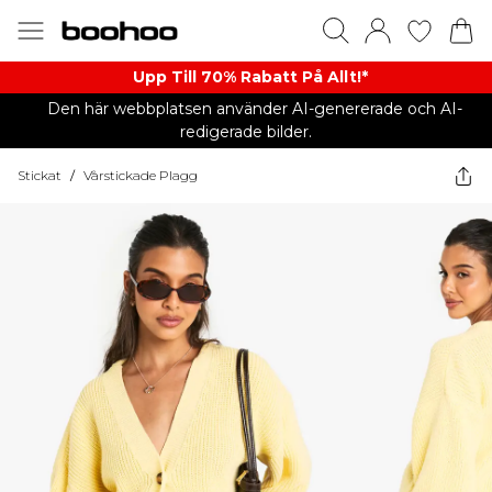
Upp Till 70% Rabatt På Allt!*
Den här webbplatsen använder AI-genererade och AI-
redigerade bilder.
Stickat
/
Vårstickade Plagg