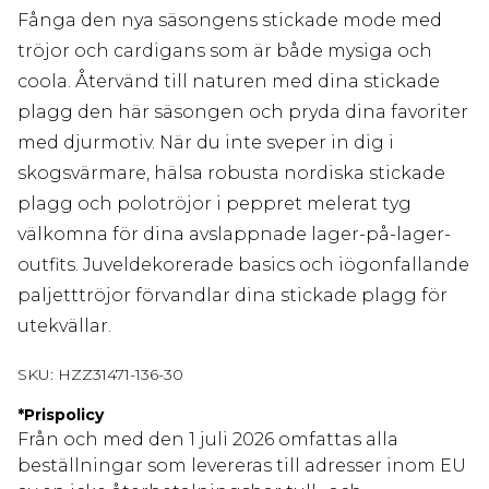
Fånga den nya säsongens stickade mode med
tröjor och cardigans som är både mysiga och
coola. Återvänd till naturen med dina stickade
plagg den här säsongen och pryda dina favoriter
med djurmotiv. När du inte sveper in dig i
skogsvärmare, hälsa robusta nordiska stickade
plagg och polotröjor i peppret melerat tyg
välkomna för dina avslappnade lager-på-lager-
outfits. Juveldekorerade basics och iögonfallande
paljetttröjor förvandlar dina stickade plagg för
utekvällar.
SKU:
HZZ31471-136-30
*
Prispolicy
Från och med den 1 juli 2026 omfattas alla
beställningar som levereras till adresser inom EU