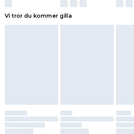
Dessutom måste skor provas inomhus.
Hemartiklar inklusive sängkläder, madrasser och
Vi tror du kommer gilla
toppers och kuddar måste vara oanvända och i
sin oöppnade originalförpackning. Detta
påverkar inte dina lagstadgade rättigheter.
Klicka
här
för att se vår fullständiga returpolicy.