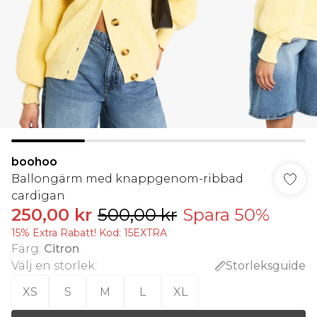
boohoo
Ballongärm med knappgenom-ribbad
cardigan
250,00 kr
500,00 kr
Spara 50%
15% Extra Rabatt! Kod: 15EXTRA
Färg
:
Citron
Välj en storlek
:
Storleksguide
XS
S
M
L
XL