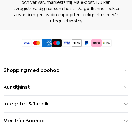
och vår
varumärkesfamilj
via e-post. Du kan
avregistrera dig när som helst. Du godkänner också
användningen av dina uppgifter i enlighet med vår
Integritetspolicy.
Shopping med boohoo
Klarna
Kundtjänst
Studentrabatt - Student Beans
Returnera din beställning
Studentrabatt - UNiDAYS
Integritet & Juridik
Vanliga frågor
Boohoo-appen
Integritetspolicy
Leveransinformation
Mer från Boohoo
Storleksguide
Allmänna villkor
Returnerar information