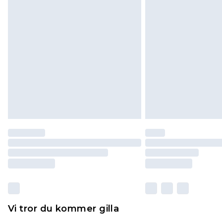
madrasser och toppers och kuddar
originalförpackning. Detta påverka
Klicka
här
för att se vår fullständig
Vi tror du kommer gilla