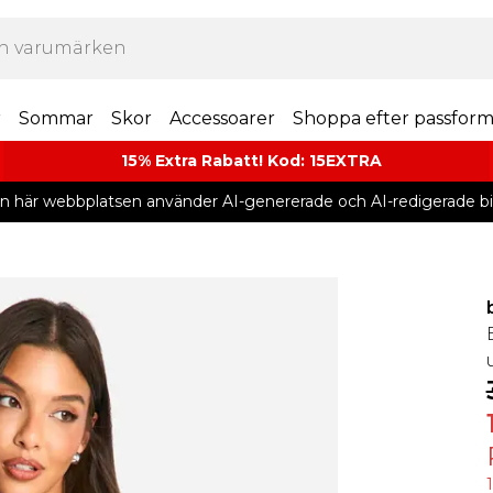
r
Sommar
Skor
Accessoarer
Shoppa efter passfor
15% Extra Rabatt! Kod: 15EXTRA
n här webbplatsen använder AI-genererade och AI-redigerade bil