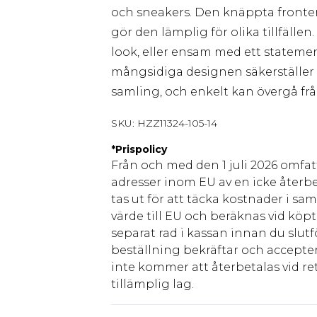
och sneakers. Den knäppta fronte
gör den lämplig för olika tillfälle
look, eller ensam med ett stateme
mångsidiga designen säkerställer 
samling, och enkelt kan övergå från
SKU:
HZZ11324-105-14
*
Prispolicy
Från och med den 1 juli 2026 omfatt
adresser inom EU av en icke återbe
tas ut för att täcka kostnader i s
värde till EU och beräknas vid köpti
separat rad i kassan innan du slut
beställning bekräftar och accepter
inte kommer att återbetalas vid ret
tillämplig lag.