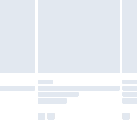
 måste vara oanvända och i sin oöppnade
r inte dina lagstadgade rättigheter.
a returpolicy.