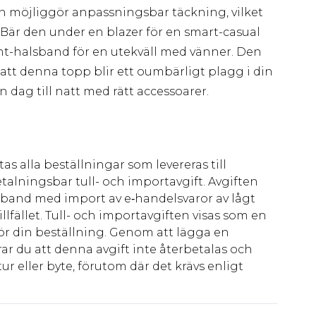
n möjliggör anpassningsbar täckning, vilket
n. Bär den under en blazer för en smart-casual
nt-halsband för en utekväll med vänner. Den
att denna topp blir ett oumbärligt plagg i din
 dag till natt med rätt accessoarer.
as alla beställningar som levereras till
talningsbar tull- och importavgift. Avgiften
amband med import av e‑handelsvaror av lågt
llfället. Tull- och importavgiften visas som en
för din beställning. Genom att lägga en
ar du att denna avgift inte återbetalas och
ur eller byte, förutom där det krävs enligt