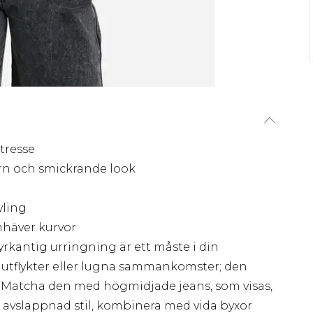
ntresse
rn och smickrande look
yling
häver kurvor
rkantig urringning är ett måste i din
 utflykter eller lugna sammankomster; den
. Matcha den med högmidjade jeans, som visas,
r avslappnad stil, kombinera med vida byxor