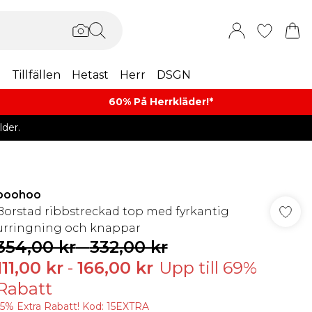
m
Tillfällen
Hetast
Herr
DSGN
60% På Herrkläder!*​
der.
boohoo
Borstad ribbstreckad top med fyrkantig
urringning och knappar
354,00 kr
-
332,00 kr
111,00 kr
-
166,00 kr
Upp till 69%
Rabatt
15% Extra Rabatt! Kod: 15EXTRA