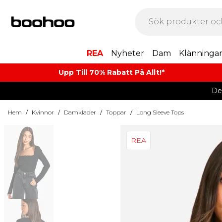
REA
Nyheter
Dam
Klänninga
Upp Till 70% Rabatt På Allt!*
De
Hem
/
Kvinnor
/
Damkläder
/
Toppar
/
Long Sleeve Tops
REA