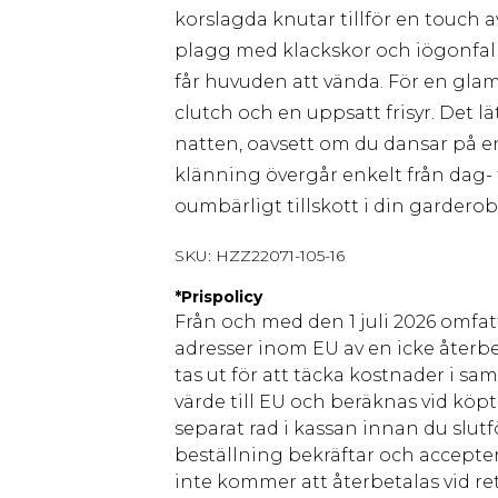
korslagda knutar tillför en touch
plagg med klackskor och iögonfal
får huvuden att vända. För en glam
clutch och en uppsatt frisyr. Det l
natten, oavsett om du dansar på en
klänning övergår enkelt från dag- t
oumbärligt tillskott i din garderob 
SKU:
HZZ22071-105-16
*
Prispolicy
Från och med den 1 juli 2026 omfatt
adresser inom EU av en icke återbe
tas ut för att täcka kostnader i s
värde till EU och beräknas vid köpti
separat rad i kassan innan du slut
beställning bekräftar och accepter
inte kommer att återbetalas vid ret