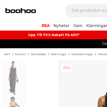
REA
Nyheter
Dam
Klänninga
Upp Till 70% Rabatt På Allt!*
De
Hem
/
Kvinnor
/
Damkläder
/
Klänningar
/
Maxiklänningar
/
Maxikl
REA