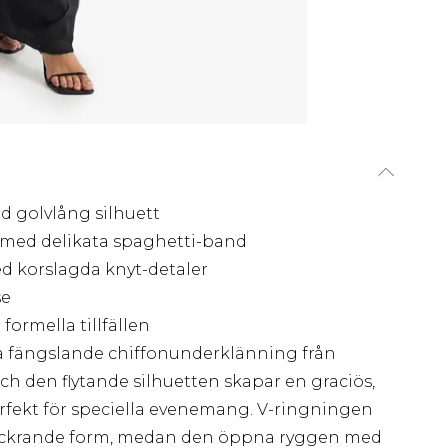
 golvlång silhuett
 med delikata spaghetti-band
 korslagda knyt-detaler
se
formella tillfällen
 fängslande chiffonunderklänning från
 den flytande silhuetten skapar en graciös,
erfekt för speciella evenemang. V-ringningen
ickrande form, medan den öppna ryggen med