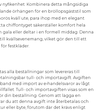
 av nyfikenhet. Kombinera detta mångsidiga
lande örhängen för en bröllopsgäststil som
orös kväll ute, para ihop med en elegant
ätta chiffontyget säkerställer komfort hela
 gala eller deltar i en formell middag. Denna
ill kvällsevenemang, vilket gör den till ett
för festkläder.
as alla beställningar som levereras till
talningsbar tull- och importavgift. Avgiften
amband med import av e‑handelsvaror av lågt
llfället. Tull- och importavgiften visas som en
för din beställning. Genom att lägga en
ar du att denna avgift inte återbetalas och
ur eller byte, förutom där det krävs enligt