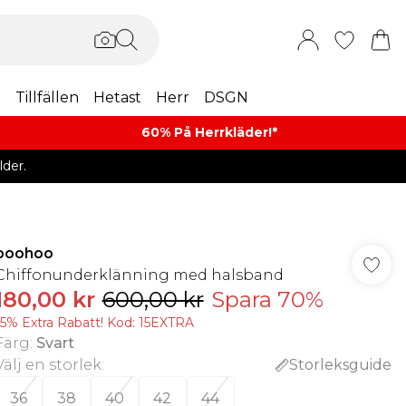
m
Tillfällen
Hetast
Herr
DSGN
60% På Herrkläder!*​
der.
boohoo
Chiffonunderklänning med halsband
180,00 kr
600,00 kr
Spara 70%
15% Extra Rabatt! Kod: 15EXTRA
Färg
:
Svart
Välj en storlek
:
Storleksguide
36
38
40
42
44