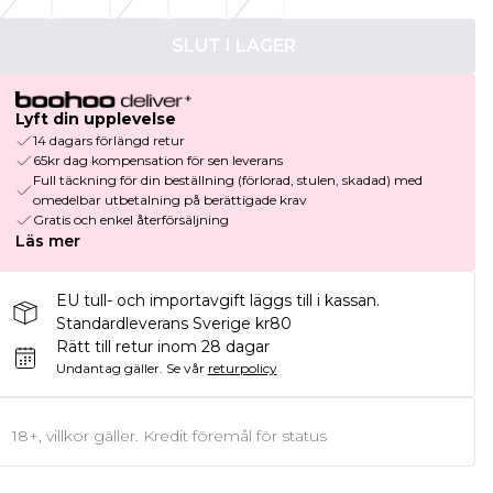
SLUT I LAGER
Lyft din upplevelse
14 dagars förlängd retur
65kr dag kompensation för sen leverans
Full täckning för din beställning (förlorad, stulen, skadad) med
omedelbar utbetalning på berättigade krav
Gratis och enkel återförsäljning
Läs mer
EU tull- och importavgift läggs till i kassan.
Standardleverans Sverige kr80
Rätt till retur inom 28 dagar
Undantag gäller.
Se vår
returpolicy
18+, villkor gäller. Kredit föremål för status