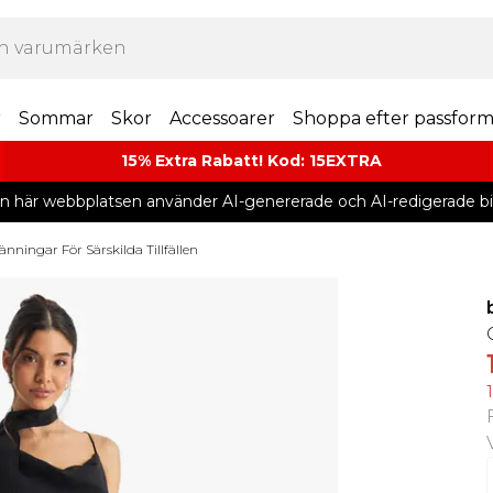
r
Sommar
Skor
Accessoarer
Shoppa efter passfor
15% Extra Rabatt! Kod: 15EXTRA
n här webbplatsen använder AI-genererade och AI-redigerade bil
änningar För Särskilda Tillfällen