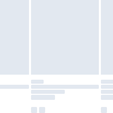
oanvända och otvättade med originaletiketterna
as inomhus. Hemartiklar inklusive sängkläder,
 måste vara oanvända och i sin oöppnade
r inte dina lagstadgade rättigheter.
a returpolicy.