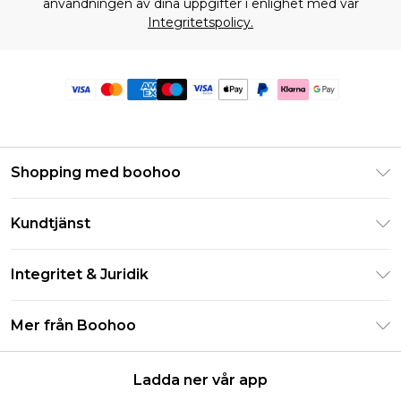
användningen av dina uppgifter i enlighet med vår
Integritetspolicy.
Shopping med boohoo
Klarna
Kundtjänst
Studentrabatt - Student Beans
Returnera din beställning
Studentrabatt - UNiDAYS
Integritet & Juridik
Vanliga frågor
Boohoo-appen
Integritetspolicy
Leveransinformation
Mer från Boohoo
Storleksguide
Allmänna villkor
Returnerar information
Karriärer på Boohoo
Om cookies
Kontakta oss
Ladda ner vår app
Modernt slaveri uttalande
Användarvillkor