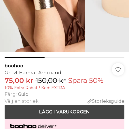
boohoo
Grovt Hamrat Armband
75,00 kr
150,00 kr
Spara 50%
10% Extra Rabatt! Kod: EXTRA
Färg
:
Guld
Välj en storlek
:
Storleksguide
LÄGG I VARUKORGEN