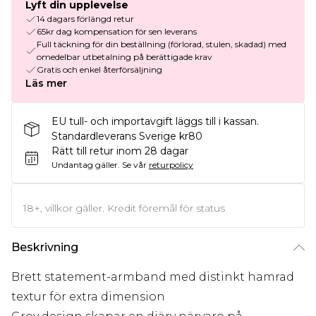
Lyft din upplevelse
14 dagars förlängd retur
65kr dag kompensation för sen leverans
Full täckning för din beställning (förlorad, stulen, skadad) med
omedelbar utbetalning på berättigade krav
Gratis och enkel återförsäljning
Läs mer
EU tull- och importavgift läggs till i kassan.
Standardleverans Sverige kr80
Rätt till retur inom 28 dagar
Undantag gäller.
Se vår
returpolicy
18+, villkor gäller. Kredit föremål för status
Beskrivning
Brett statement-armband med distinkt hamrad
textur för extra dimension