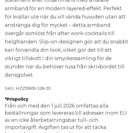
statement eller tillsammans med smalare
armband för en modern layered-effekt. Perfekt
för kvällar ute när du vill vända huvuden utan att
anstränga dig för mycket – detta armband
övergår sömlöst från after work-cocktails till
helgfiranden. Slip-on-designen gör att du snabbt
kan förvandla din look, vilket gör det till ett
viktigt tillskott i din smyckessamling för de
stunder när du behöver rusa från skrivbordet till
dansgolvet.
SKU:
HZZ51859-128-35
*
Prispolicy
Från och med den 1 juli 2026 omfattas alla
beställningar som levereras till adresser inom EU
av en icke återbetalningsbar tull- och
importavgift. Avgiften tas ut för att täcka