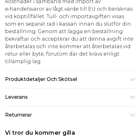
kostnader i samband med import av
e‑handelsvaror av lågt värde till EU och beräknas
vid köptillfället. Tull- och importavgiften visas
som en separat rad i kassan innan du slutför din
beställning. Genom att lägga en beställning
bekräftar och accepterar du att denna avgift inte
återbetalas och inte kommer att återbetalas vid
retur eller byte, förutom där det krävs enligt
tillämplig lag.
Produktdetaljer Och Skötsel
Huvudmaterial: 100% basmetall. Torkas endast av.
Leverans
Standardleverans Sverige
kr80
Returnerar
5-7 arbetsdagar
Något som inte riktigt stämmer? Du har 21 dagar
Expressleverans Sverige
kr239
Vi tror du kommer gilla
på dig att skicka tillbaka något från den dag du
1-2 arbetsdagar