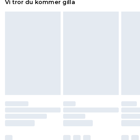
Vi tror du kommer gilla
toppers och kuddar måste vara oanvända och i
sin oöppnade originalförpackning. Detta
påverkar inte dina lagstadgade rättigheter.
Klicka
här
för att se vår fullständiga returpolicy.