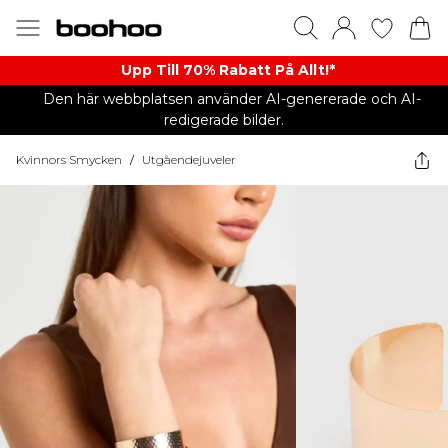
Upp Till 70% Rabatt På Allt!*
Den här webbplatsen använder AI-genererade och AI-
redigerade bilder.
Kvinnors Smycken
/
Utgåendejuveler