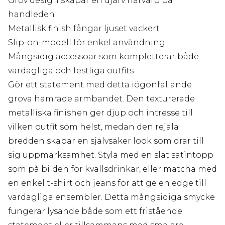
Grov design skapar en djärv närvaro på
handleden
Metallisk finish fångar ljuset vackert
Slip-on-modell för enkel användning
Mångsidig accessoar som kompletterar både
vardagliga och festliga outfits
Gör ett statement med detta iögonfallande
grova hamrade armbandet. Den texturerade
metalliska finishen ger djup och intresse till
vilken outfit som helst, medan den rejäla
bredden skapar en självsäker look som drar till
sig uppmärksamhet. Styla med en slät satintopp
som på bilden för kvällsdrinkar, eller matcha med
en enkel t-shirt och jeans för att ge en edge till
vardagliga ensembler. Detta mångsidiga smycke
fungerar lysande både som ett fristående