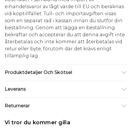
e‑handelsvaror av lågt värde till EU och beräknas
vid köptillfället. Tull- och importavgiften visas
som en separat rad i kassan innan du slutför din
beställning. Genom att lägga en beställning
bekräftar och accepterar du att denna avgift inte
återbetalas och inte kommer att återbetalas vid
retur eller byte, förutom där det krävs enligt
tillämplig lag.
Produktdetaljer Och Skötsel
Övre: syntetiskt läder Lining: syntetiskt material
Leverans
Ytter: syntetiska material
Standardleverans Sverige
kr80
Returnerar
5-7 arbetsdagar
Något som inte riktigt stämmer? Du har 21 dagar
Expressleverans Sverige
kr239
Vi tror du kommer gilla
på dig att skicka tillbaka något från den dag du
1-2 arbetsdagar