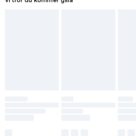
Vi tror du kommer gilla
toppers och kuddar måste vara oanvända och i
sin oöppnade originalförpackning. Detta
påverkar inte dina lagstadgade rättigheter.
Klicka
här
för att se vår fullständiga returpolicy.