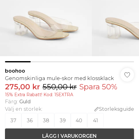
boohoo
Genomskinliga mule-skor med klossklack
275,00 kr
550,00 kr
Spara 50%
15% Extra Rabatt! Kod: 15EXTRA
Färg
:
Guld
Välj en storlek
:
Storleksguide
37
36
38
39
40
41
LÄGG I VARUKORGEN