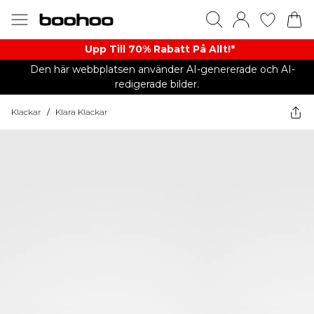
Upp Till 70% Rabatt På Allt!*
Den här webbplatsen använder AI-genererade och AI-
redigerade bilder.
Klackar
/
Klara Klackar