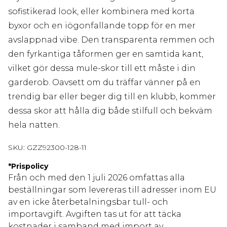
sofistikerad look, eller kombinera med korta
byxor och en iögonfallande topp för en mer
avslappnad vibe. Den transparenta remmen och
den fyrkantiga tåformen ger en samtida kant,
vilket gör dessa mule-skor till ett måste i din
garderob. Oavsett om du träffar vänner på en
trendig bar eller beger dig till en klubb, kommer
dessa skor att hålla dig både stilfull och bekväm
hela natten.
SKU:
GZZ92300-128-11
*
Prispolicy
Från och med den 1 juli 2026 omfattas alla
beställningar som levereras till adresser inom EU
av en icke återbetalningsbar tull- och
importavgift. Avgiften tas ut för att täcka
kostnader i samband med import av