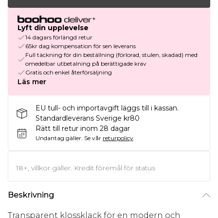
Lyft din upplevelse
14 dagars förlängd retur
65kr dag kompensation för sen leverans
Full täckning för din beställning (förlorad, stulen, skadad) med
omedelbar utbetalning på berättigade krav
Gratis och enkel återförsäljning
Läs mer
EU tull- och importavgift läggs till i kassan.
Standardleverans Sverige kr80
Rätt till retur inom 28 dagar
Undantag gäller.
Se vår
returpolicy
18+, villkor gäller. Kredit föremål för status
Beskrivning
Transparent klossklack för en modern och