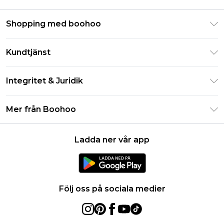
Shopping med boohoo
Klarna
Kundtjänst
Studentrabatt - Student Beans
Returnera din beställning
Studentrabatt - UNiDAYS
Integritet & Juridik
Vanliga frågor
Boohoo-appen
Integritetspolicy
Leveransinformation
Mer från Boohoo
Storleksguide
Allmänna villkor
Returnerar information
Karriärer på Boohoo
Om cookies
Kontakta oss
Ladda ner vår app
Modernt slaveri uttalande
Användarvillkor
Produkt
Följ oss på sociala medier