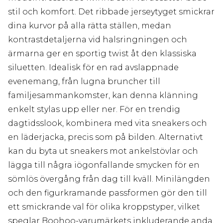
stil och komfort. Det ribbade jerseytyget smickrar
dina kurvor på alla rätta ställen, medan
kontrastdetaljerna vid halsringningen och
ärmarna ger en sportig twist åt den klassiska
siluetten. Idealisk för en rad avslappnade
evenemang, från lugna bruncher till
familjesammankomster, kan denna klänning
enkelt stylas upp eller ner. För en trendig
dagtidsslook, kombinera med vita sneakers och
en läderjacka, precis som på bilden. Alternativt
kan du byta ut sneakers mot ankelstövlar och
lägga till några iögonfallande smycken för en
sömlös övergång från dag till kväll. Minilängden
och den figurkramande passformen gör den till
ett smickrande val för olika kroppstyper, vilket
speglar Boohoo-varumärkets inkluderande anda.