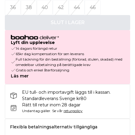
36
38
40
42
44
46
SLUT I LAGER
Lyft din upplevelse
14 dagars förlängd retur
65kr dag kompensation för sen leverans
Full täckning för din beställning (förlorad, stulen, skadad) med
omedelbar utbetalning på berättigade krav
Gratis och enkel återförsäljning
Läs mer
EU tull- och importavgift läggs till i kassan.
Standardleverans Sverige kr80
Rätt till retur inom 28 dagar
Undantag gäller.
Se vår
returpolicy
Flexibla betalningsalternativ tillgängliga