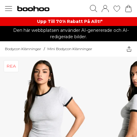
Upp Till 70% Rabatt På Allt!*
Den här webbplatsen använder AI-genererade och AI-
redigerade bilder.
Bodycon Klänningar
/
Mini Bodycon Klänningar
REA