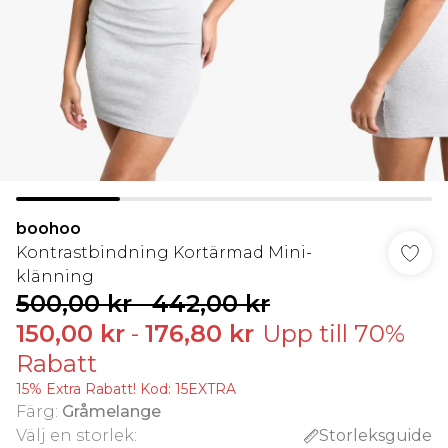
boohoo
Kontrastbindning Kortärmad Mini-
klänning
500,00 kr
-
442,00 kr
150,00 kr
-
176,80 kr
Upp till 70%
Rabatt
15% Extra Rabatt! Kod: 15EXTRA
Färg
:
Gråmelange
Välj en storlek
:
Storleksguide