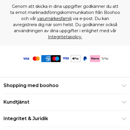
Genom att skicka in dina uppgifter godkänner du att
ta emot marknadsföringskommunikation från Boohoo
och vår
varumärkesfamilj
via e-post. Du kan
avregistrera dig när som helst. Du godkänner också
användningen av dina uppgifter i enlighet med vår
Integritetspolicy.
Shopping med boohoo
Klarna
Kundtjänst
Studentrabatt - Student Beans
Returnera din beställning
Studentrabatt - UNiDAYS
Integritet & Juridik
Vanliga frågor
Boohoo-appen