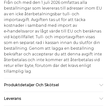
Från och med den 1 juli 2026 omfattas alla
beställningar som levereras till adresser inom EU
av en icke återbetalningsbar tull- och
importavgift. Avgiften tas ut för att täcka
kostnader i samband med import av
e‑handelsvaror av lågt värde till EU och beräknas
vid köptillfället. Tull- och importavgiften visas
som en separat rad i kassan innan du slutför din
beställning. Genom att lägga en beställning
bekräftar och accepterar du att denna avgift inte
återbetalas och inte kommer att återbetalas vid
retur eller byte, förutom där det krävs enligt
tillämplig lag.
Produktdetaljer Och Skötsel
100% bomull. Tvätta mörka färger separat.
Leverans
Modellen bär brittisk storlek 10.