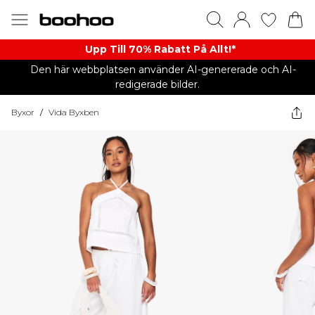
Upp Till 70% Rabatt På Allt!*
Den här webbplatsen använder AI-genererade och AI-
redigerade bilder.
Byxor
/
Vida Byxben