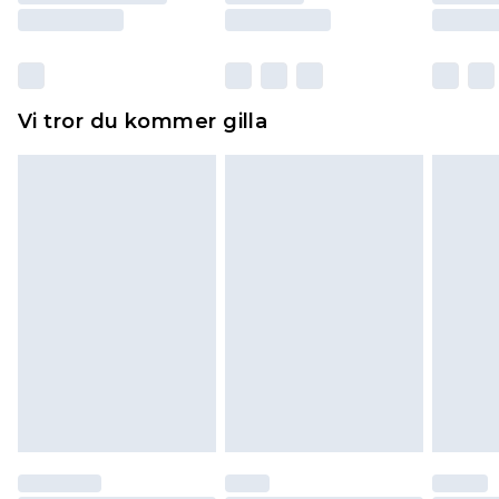
Skor och/eller kläder måste vara oanvända och
otvättade med originaletiketterna påsatta.
Dessutom måste skor provas inomhus.
Hemartiklar inklusive sängkläder, madrasser och
Vi tror du kommer gilla
toppers och kuddar måste vara oanvända och i
sin oöppnade originalförpackning. Detta
påverkar inte dina lagstadgade rättigheter.
Klicka
här
för att se vår fullständiga returpolicy.