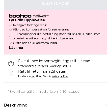
SLUT I LAGER
Lyft din upplevelse
14 dagars förlängd retur
65kr dag kompensation för sen leverans
Full täckning för din beställning (förlorad, stulen, skadad) med
omedelbar utbetalning på berättigade krav
Gratis och enkel återförsäljning
Läs mer
EU tull- och importavgift läggs till i kassan.
Standardleverans Sverige kr80
Rätt till retur inom 28 dagar
Undantag gäller.
Se vår
returpolicy
18+, villkor gäller. Kredit föremål för status
Beskrivning