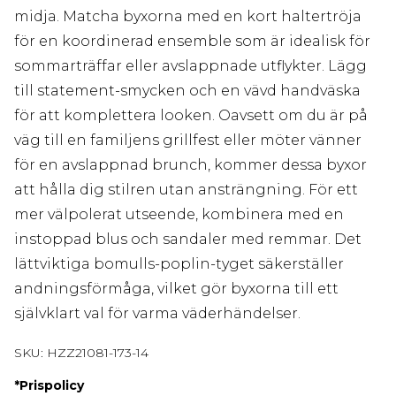
midja. Matcha byxorna med en kort haltertröja
för en koordinerad ensemble som är idealisk för
sommarträffar eller avslappnade utflykter. Lägg
till statement-smycken och en vävd handväska
för att komplettera looken. Oavsett om du är på
väg till en familjens grillfest eller möter vänner
för en avslappnad brunch, kommer dessa byxor
att hålla dig stilren utan ansträngning. För ett
mer välpolerat utseende, kombinera med en
instoppad blus och sandaler med remmar. Det
lättviktiga bomulls-poplin-tyget säkerställer
andningsförmåga, vilket gör byxorna till ett
självklart val för varma väderhändelser.
SKU:
HZZ21081-173-14
*
Prispolicy