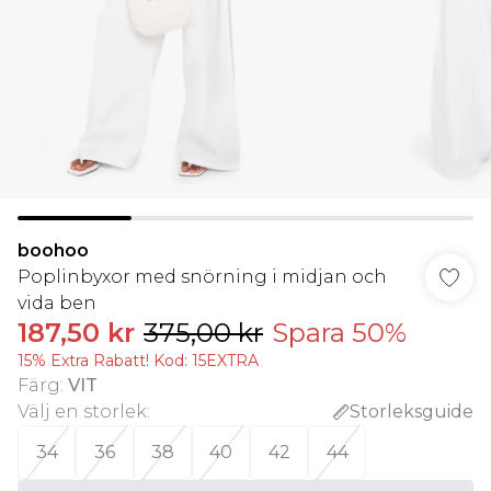
boohoo
Poplinbyxor med snörning i midjan och
vida ben
187,50 kr
375,00 kr
Spara 50%
15% Extra Rabatt! Kod: 15EXTRA
Färg
:
VIT
Välj en storlek
:
Storleksguide
34
36
38
40
42
44