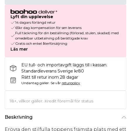
Lyft din upplevelse
14 dagars förlängd retur
65kr dag kompensation för sen leverans
Full täckning för din beställning (förlorad, stulen, skadad) med
omedelbar utbetalning på berättigade krav
Gratis och enkel återförsäljning
Läs mer
EU tull- och importavgift läggs till i kassan.
Standardleverans Sverige kr80
Rätt till retur inom 28 dagar
Undantag gäller.
Se vår
returpolicy
18+, villkor gäller. Kredit föremål för status
Beskrivning
Erövra den stilfulla toppens främsta plats med ett