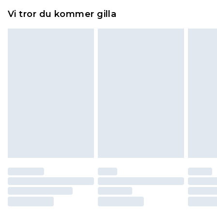
Hemartiklar inklusive sängkläder, madrasser och
Vi tror du kommer gilla
toppers och kuddar måste vara oanvända och i
sin oöppnade originalförpackning. Detta
påverkar inte dina lagstadgade rättigheter.
Klicka
här
för att se vår fullständiga returpolicy.