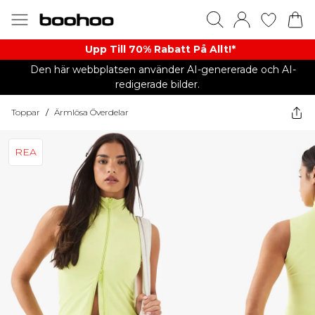
Upp Till 70% Rabatt På Allt!*
Den här webbplatsen använder AI-genererade och AI-
redigerade bilder.
Toppar
/
Ärmlösa Överdelar
REA