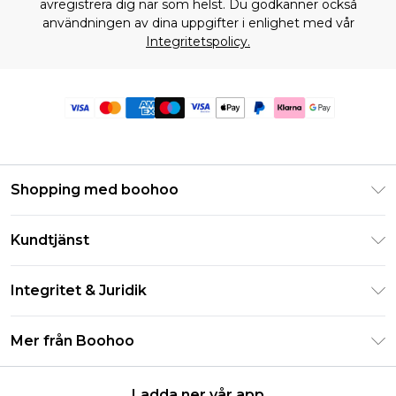
avregistrera dig när som helst. Du godkänner också
användningen av dina uppgifter i enlighet med vår
Integritetspolicy.
Shopping med boohoo
Klarna
Kundtjänst
Studentrabatt - Student Beans
Returnera din beställning
Studentrabatt - UNiDAYS
Integritet & Juridik
Vanliga frågor
Boohoo-appen
Integritetspolicy
Leveransinformation
Mer från Boohoo
Storleksguide
Allmänna villkor
Returnerar information
Karriärer på Boohoo
Om cookies
Kontakta oss
Ladda ner vår app