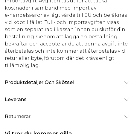
importavgift. Avgiften tas ut för att täcka
kostnader i samband med import av
e‑handelsvaror av lågt värde till EU och beräknas
vid köptillfället. Tull- och importavgiften visas
som en separat rad i kassan innan du slutför din
beställning. Genom att lägga en beställning
bekräftar och accepterar du att denna avgift inte
återbetalas och inte kommer att återbetalas vid
retur eller byte, förutom där det krävs enligt
tillämplig lag.
Produktdetaljer Och Skötsel
75% polyamid, 25% elastan/spandex Endast kall
Leverans
handtvätt, blek inte, torktumla inte, stryk inte,
kemtvätta inte, håll borta från eld Modellen bär:
Standardleverans Sverige
kr80
Returnerar
Storlek 10
5-7 arbetsdagar
Något som inte riktigt stämmer? Du har 21 dagar
Expressleverans Sverige
kr239
Vi tror du kommer gilla