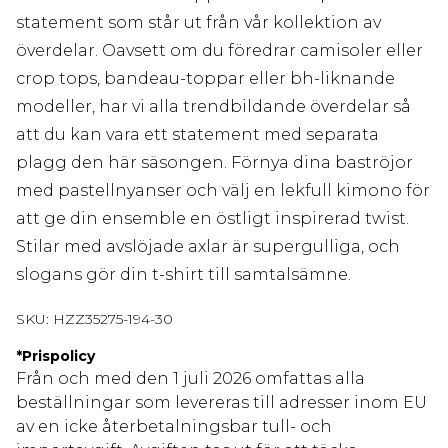
statement som står ut från vår kollektion av
överdelar. Oavsett om du föredrar camisoler eller
crop tops, bandeau-toppar eller bh-liknande
modeller, har vi alla trendbildande överdelar så
att du kan vara ett statement med separata
plagg den här säsongen. Förnya dina baströjor
med pastellnyanser och välj en lekfull kimono för
att ge din ensemble en östligt inspirerad twist.
Stilar med avslöjade axlar är supergulliga, och
slogans gör din t-shirt till samtalsämne.
SKU:
HZZ35275-194-30
*
Prispolicy
Från och med den 1 juli 2026 omfattas alla
beställningar som levereras till adresser inom EU
av en icke återbetalningsbar tull- och