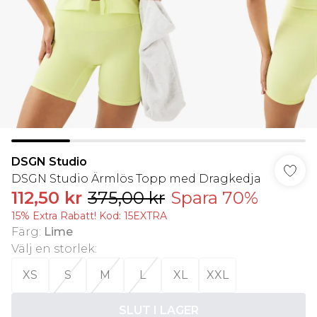
DSGN Studio
DSGN Studio Ärmlös Topp med Dragkedja
112,50 kr
375,00 kr
Spara 70%
15% Extra Rabatt! Kod: 15EXTRA
Färg
:
Lime
Välj en storlek
:
XS
S
M
L
XL
XXL
SLUT I LAGER