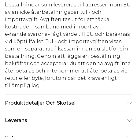
beställningar som levereras till adresser inom EU
av en icke återbetalningsbar tull- och
importavgift. Avgiften tas ut för att täcka
kostnader i samband med import av
e‑handelsvaror av lågt värde till EU och beräknas
vid köptillfället. Tull- och importavgiften visas
som en separat rad i kassan innan du slutför din
beställning. Genom att lägga en beställning
bekräftar och accepterar du att denna avgift inte
återbetalas och inte kommer att återbetalas vid
retur eller byte, förutom där det krävs enligt
tillämplig lag.
Produktdetaljer Och Skötsel
Sole: 100% Thermoplastic Polyurethane, Upper:
Leverans
100% Polyurethane, Inner: 100% Polyurethane.
Standardleverans Sverige
kr80