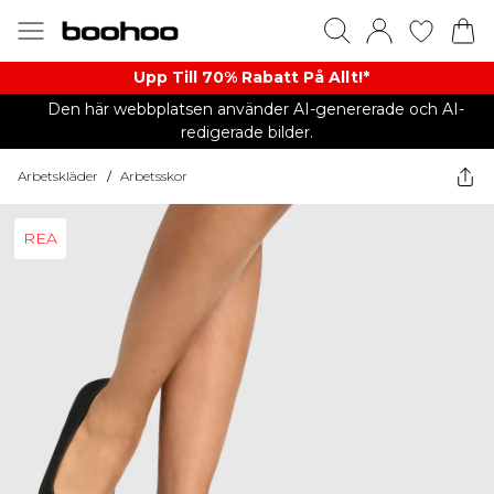
Upp Till 70% Rabatt På Allt!*
Den här webbplatsen använder AI-genererade och AI-
redigerade bilder.
Arbetskläder
/
Arbetsskor
REA