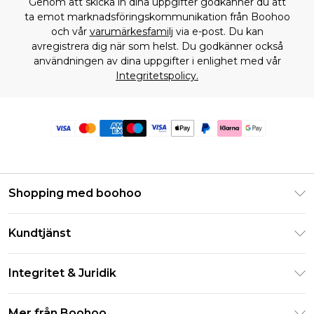
Genom att skicka in dina uppgifter godkänner du att
ta emot marknadsföringskommunikation från Boohoo
och vår
varumärkesfamilj
via e-post. Du kan
avregistrera dig när som helst. Du godkänner också
användningen av dina uppgifter i enlighet med vår
Integritetspolicy.
Shopping med boohoo
Klarna
Kundtjänst
Studentrabatt - Student Beans
Returnera din beställning
Studentrabatt - UNiDAYS
Integritet & Juridik
Vanliga frågor
Boohoo-appen
Integritetspolicy
Leveransinformation
Mer från Boohoo
Storleksguide