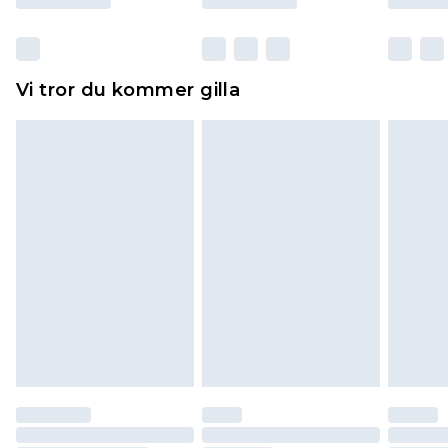
otvättade med originaletiketterna påsatta.
Dessutom måste skor provas inomhus.
Hemartiklar inklusive sängkläder, madrasser och
Vi tror du kommer gilla
toppers och kuddar måste vara oanvända och i
sin oöppnade originalförpackning. Detta
påverkar inte dina lagstadgade rättigheter.
Klicka
här
för att se vår fullständiga returpolicy.