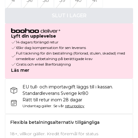
4
36
38
39
40
41
SLUT I LAGER
Lyft din upplevelse
14 dagars förlängd retur
65kr dag kompensation för sen leverans
Full täckning för din beställning (förlorad, stulen, skadad) med
omedelbar utbetalning på berättigade krav
Gratis och enkel återförsäljning
Läs mer
EU tull- och importavgift läggs till i kassan.
Standardleverans Sverige kr80
Rätt till retur inom 28 dagar
Undantag gäller.
Se vår
returpolicy
Flexibla betalningsalternativ tillgängliga
18+, villkor gäller. Kredit föremål för status