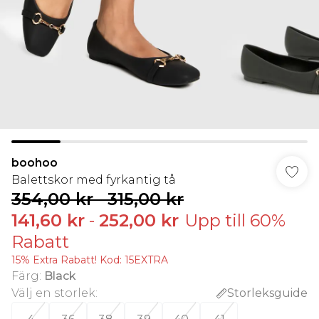
boohoo
Balettskor med fyrkantig tå
354,00 kr
-
315,00 kr
141,60 kr
-
252,00 kr
Upp till 60%
Rabatt
15% Extra Rabatt! Kod: 15EXTRA
Färg
:
Black
Välj en storlek
:
Storleksguide