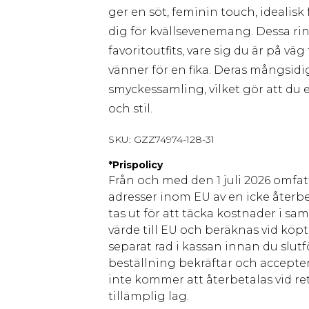
ger en söt, feminin touch, idealisk 
dig för kvällsevenemang. Dessa ring
favoritoutfits, vare sig du är på vä
vänner för en fika. Deras mångsidig
smyckessamling, vilket gör att du
och stil.
SKU:
GZZ74974-128-31
*
Prispolicy
Från och med den 1 juli 2026 omfatt
adresser inom EU av en icke återbe
tas ut för att täcka kostnader i s
värde till EU och beräknas vid köpti
separat rad i kassan innan du slut
beställning bekräftar och accepter
inte kommer att återbetalas vid ret
tillämplig lag.