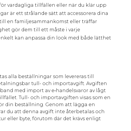
för vardagliga tillfällen eller när du klär upp
ar är ett strålande sätt att accessorera dina
g till en familjesammankomst eller träffar
het gör dem till ett måste i varje
 enkelt kan anpassa din look med både lätthet
as alla beställningar som levereras till
talningsbar tull- och importavgift. Avgiften
amband med import av e‑handelsvaror av lågt
llfället. Tull- och importavgiften visas som en
för din beställning. Genom att lägga en
ar du att denna avgift inte återbetalas och
ur eller byte, förutom där det krävs enligt