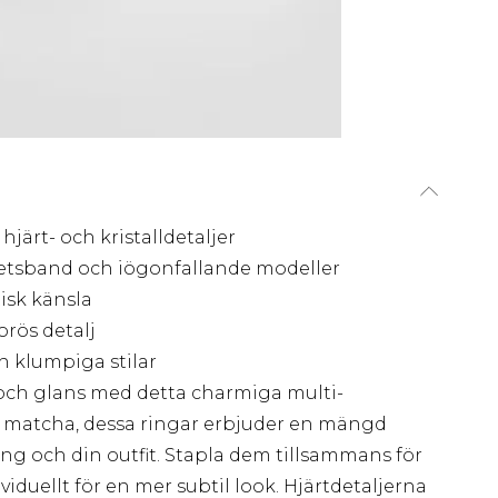
järt- och kristalldetaljer
hetsband och iögonfallande modeller
isk känsla
orös detalj
 klumpiga stilar
 och glans med detta charmiga multi-
ch matcha, dessa ringar erbjuder en mängd
ng och din outfit. Stapla dem tillsammans för
ividuellt för en mer subtil look. Hjärtdetaljerna