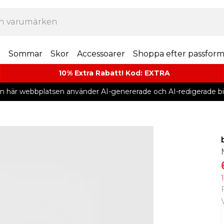
r
Sommar
Skor
Accessoarer
Shoppa efter passfor
10% Extra Rabatt! Kod: EXTRA
n här webbplatsen använder AI-genererade och AI-redigerade bil