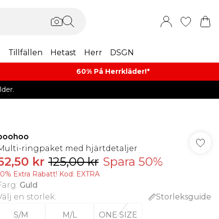
m
Tillfällen
Hetast
Herr
DSGN
60% På Herrkläder!*​
der.
boohoo
Multi-ringpaket med hjärtdetaljer
62,50 kr
125,00 kr
Spara 50%
10% Extra Rabatt! Kod: EXTRA
Färg
:
Guld
Välj en storlek
:
Storleksguide
S/M
M/L
ONE SIZE