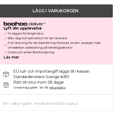
LÄGG I VARUKORGEN
Lyft din upplevelse
14 dagars förlängd retur
65kr dag kompensation för sen leverans
Full täckning för din beställning (förlorad, stulen, skadad) med
omedelbar utbetalning på berättigade krav
Gratis och enkel återförsäljning
Läs mer
EU tull- och importavgift läggs till i kassan.
Standardleverans Sverige kr80
Rätt till retur inom 28 dagar
Undantag gäller.
Se vår
returpolicy
18+, villkor gäller. Kredit föremål för status