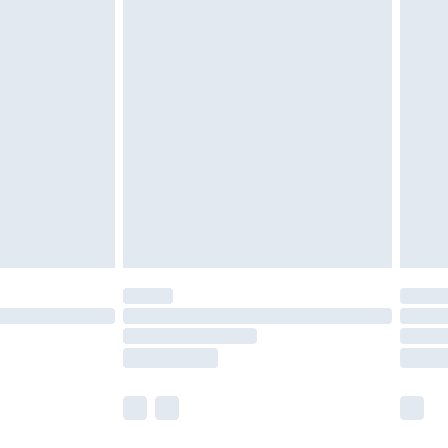
as inomhus. Hemartiklar inklusive sängkläder,
 måste vara oanvända och i sin oöppnade
r inte dina lagstadgade rättigheter.
a returpolicy.