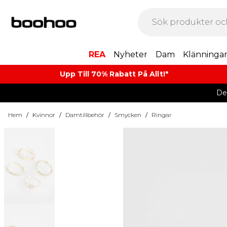
REA
Nyheter
Dam
Klänninga
Upp Till 70% Rabatt På Allt!*
De
Hem
/
Kvinnor
/
Damtillbehör
/
Smycken
/
Ringar