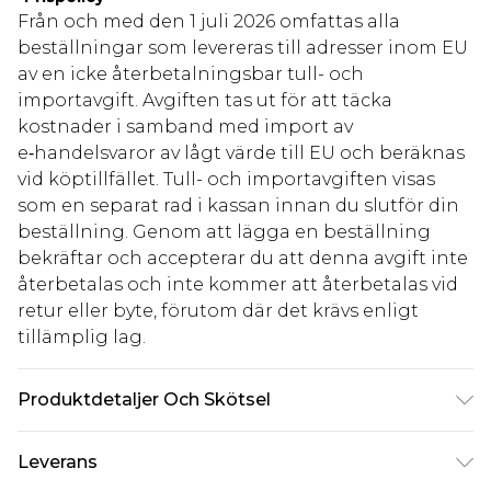
Från och med den 1 juli 2026 omfattas alla
beställningar som levereras till adresser inom EU
av en icke återbetalningsbar tull- och
importavgift. Avgiften tas ut för att täcka
kostnader i samband med import av
e‑handelsvaror av lågt värde till EU och beräknas
vid köptillfället. Tull- och importavgiften visas
som en separat rad i kassan innan du slutför din
beställning. Genom att lägga en beställning
bekräftar och accepterar du att denna avgift inte
återbetalas och inte kommer att återbetalas vid
retur eller byte, förutom där det krävs enligt
tillämplig lag.
Produktdetaljer Och Skötsel
90% Bomull 10% Linne
Leverans