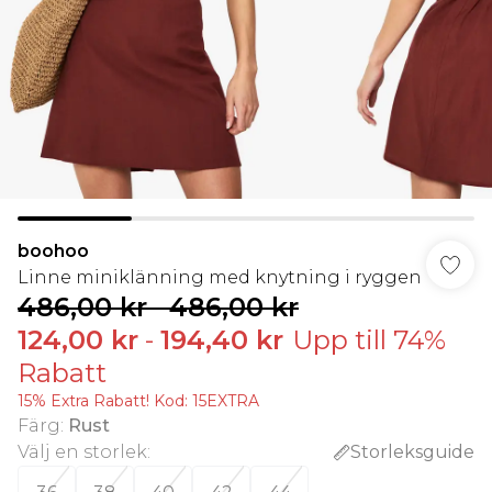
boohoo
Linne miniklänning med knytning i ryggen
486,00 kr
-
486,00 kr
124,00 kr
-
194,40 kr
Upp till 74%
Rabatt
15% Extra Rabatt! Kod: 15EXTRA
Färg
:
Rust
Välj en storlek
:
Storleksguide