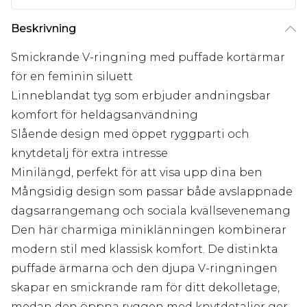
Beskrivning
Smickrande V-ringning med puffade kortärmar
för en feminin siluett
Linneblandat tyg som erbjuder andningsbar
komfort för heldagsanvändning
Slående design med öppet ryggparti och
knytdetalj för extra intresse
Minilängd, perfekt för att visa upp dina ben
Mångsidig design som passar både avslappnade
dagsarrangemang och sociala kvällsevenemang
Den här charmiga miniklänningen kombinerar
modern stil med klassisk komfort. De distinkta
puffade ärmarna och den djupa V-ringningen
skapar en smickrande ram för ditt dekolletage,
medan den öppna ryggen med knytdetaljer ger