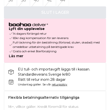
36
38
40
42
44
SLUT I LAGER
Lyft din upplevelse
14 dagars förlängd retur
65kr dag kompensation för sen leverans
Full täckning för din beställning (förlorad, stulen, skadad) med
omedelbar utbetalning på berättigade krav
Gratis och enkel återförsäljning
Läs mer
EU tull- och importavgift läggs till i kassan.
Standardleverans Sverige kr80
Rätt till retur inom 28 dagar
Undantag gäller.
Se vår
returpolicy
Flexibla betalningsalternativ tillgängliga
18+, villkor gäller. Kredit föremål för status