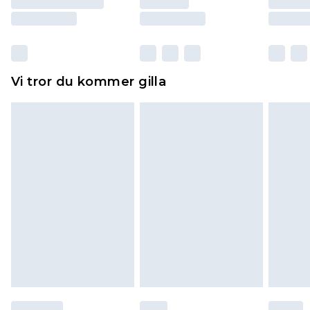
Skor och/eller kläder måste vara oanvända och
otvättade med originaletiketterna påsatta.
Dessutom måste skor provas inomhus.
Hemartiklar inklusive sängkläder, madrasser och
Vi tror du kommer gilla
toppers och kuddar måste vara oanvända och i
sin oöppnade originalförpackning. Detta
påverkar inte dina lagstadgade rättigheter.
Klicka
här
för att se vår fullständiga returpolicy.