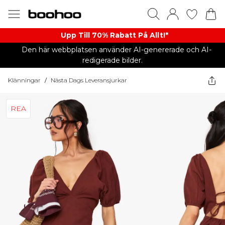
Upp Till 70% Rabatt På Allt!*
Den här webbplatsen använder AI-genererade och AI-
redigerade bilder.
Klänningar
/
Nästa Dags Leveransjurkar
REA