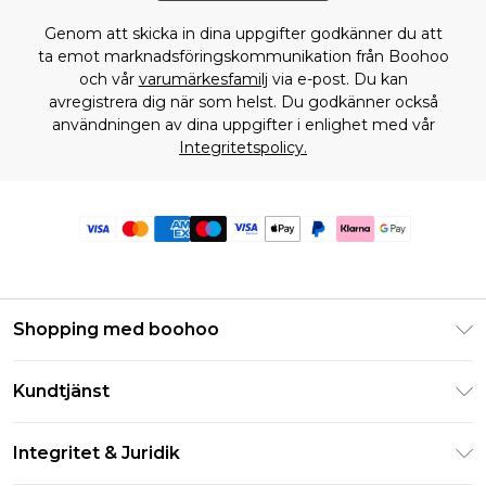
Genom att skicka in dina uppgifter godkänner du att
ta emot marknadsföringskommunikation från Boohoo
och vår
varumärkesfamilj
via e-post. Du kan
avregistrera dig när som helst. Du godkänner också
användningen av dina uppgifter i enlighet med vår
Integritetspolicy.
Shopping med boohoo
Klarna
Kundtjänst
Studentrabatt - Student Beans
Returnera din beställning
Studentrabatt - UNiDAYS
Integritet & Juridik
Vanliga frågor
Boohoo-appen