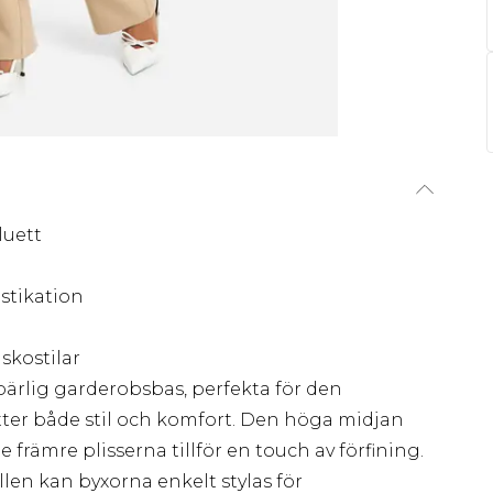
luett
istikation
skostilar
bärlig garderobsbas, perfekta för den
ter både stil och komfort. Den höga midjan
 främre plisserna tillför en touch av förfining.
ällen kan byxorna enkelt stylas för