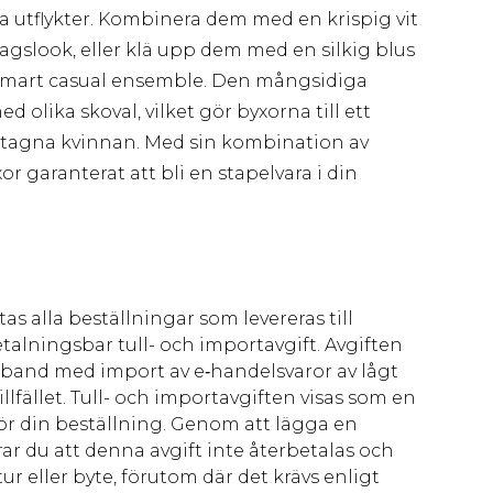
 utflykter. Kombinera dem med en krispig vit
agslook, eller klä upp dem med en silkig blus
 smart casual ensemble. Den mångsidiga
 olika skoval, vilket gör byxorna till ett
pptagna kvinnan. Med sin kombination av
r garanterat att bli en stapelvara i din
as alla beställningar som levereras till
talningsbar tull- och importavgift. Avgiften
amband med import av e‑handelsvaror av lågt
llfället. Tull- och importavgiften visas som en
för din beställning. Genom att lägga en
ar du att denna avgift inte återbetalas och
ur eller byte, förutom där det krävs enligt