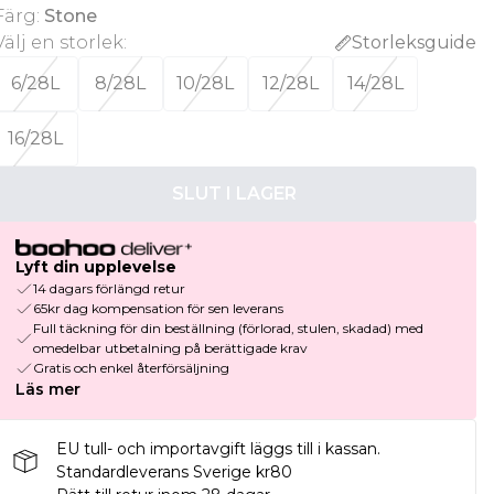
Färg
:
Stone
Välj en storlek
:
Storleksguide
6/28L
8/28L
10/28L
12/28L
14/28L
16/28L
SLUT I LAGER
Lyft din upplevelse
14 dagars förlängd retur
65kr dag kompensation för sen leverans
Full täckning för din beställning (förlorad, stulen, skadad) med
omedelbar utbetalning på berättigade krav
Gratis och enkel återförsäljning
Läs mer
EU tull- och importavgift läggs till i kassan.
Standardleverans Sverige kr80