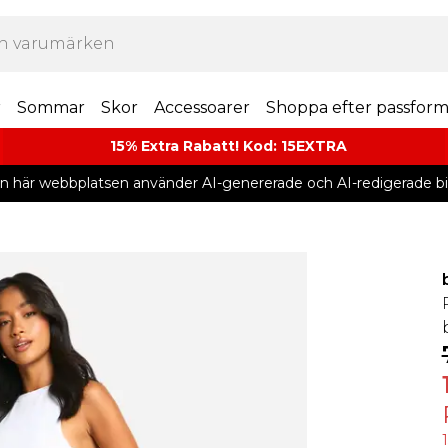
r
Sommar
Skor
Accessoarer
Shoppa efter passfor
15% Extra Rabatt! Kod: 15EXTRA
n här webbplatsen använder AI-genererade och AI-redigerade bil