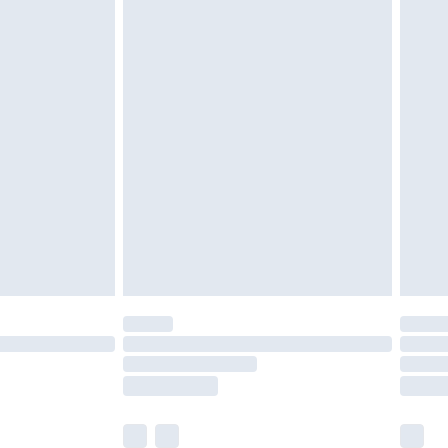
oanvända och otvättade med originaletiketterna
as inomhus. Hemartiklar inklusive sängkläder,
 måste vara oanvända och i sin oöppnade
r inte dina lagstadgade rättigheter.
a returpolicy.