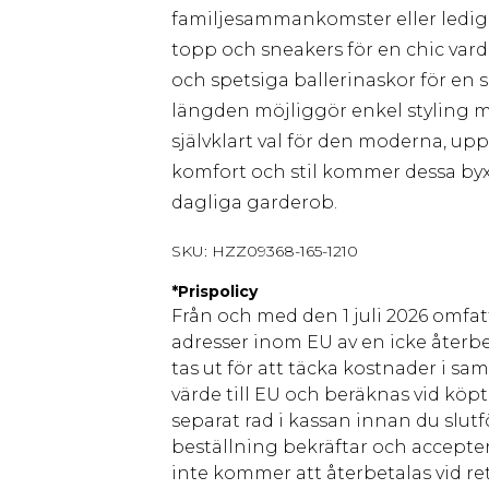
familjesammankomster eller lediga
topp och sneakers för en chic vard
och spetsiga ballerinaskor för en
längden möjliggör enkel styling med
självklart val för den moderna, u
komfort och stil kommer dessa byxo
dagliga garderob.
SKU:
HZZ09368-165-1210
*
Prispolicy
Från och med den 1 juli 2026 omfatt
adresser inom EU av en icke återbe
tas ut för att täcka kostnader i s
värde till EU och beräknas vid köpti
separat rad i kassan innan du slut
beställning bekräftar och accepter
inte kommer att återbetalas vid ret