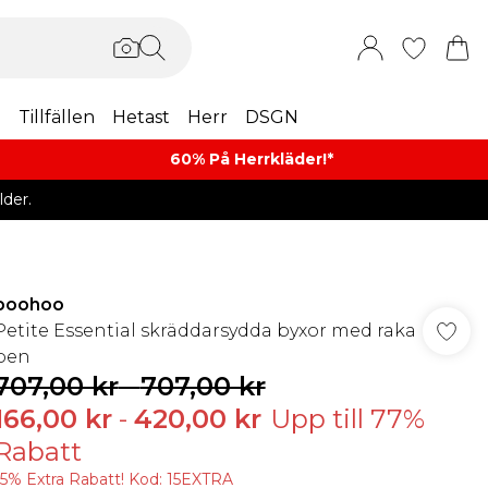
m
Tillfällen
Hetast
Herr
DSGN
60% På Herrkläder!*​
der.
boohoo
Petite Essential skräddarsydda byxor med raka
ben
707,00 kr
-
707,00 kr
166,00 kr
-
420,00 kr
Upp till 77%
Rabatt
15% Extra Rabatt! Kod: 15EXTRA