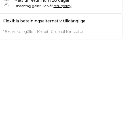
Rätt till retur inom 28 dagar
Undantag gäller.
Se vår
returpolicy
Flexibla betalningsalternativ tillgängliga
18+, villkor gäller. Kredit föremål för status