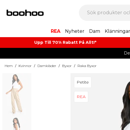
REA
Nyheter
Dam
Klänninga
Upp Till 70% Rabatt På Allt!*
De
Hem
/
Kvinnor
/
Damkläder
/
Byxor
/
Raka Byxor
Petite
REA