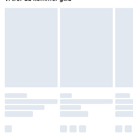
toppers och kuddar måste vara oanvända och i
sin oöppnade originalförpackning. Detta
påverkar inte dina lagstadgade rättigheter.
Klicka
här
för att se vår fullständiga returpolicy.