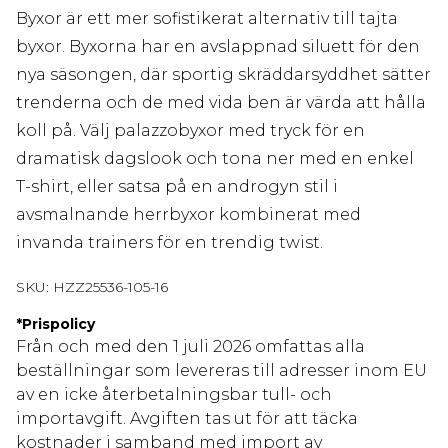
Byxor är ett mer sofistikerat alternativ till tajta
byxor. Byxorna har en avslappnad siluett för den
nya säsongen, där sportig skräddarsyddhet sätter
trenderna och de med vida ben är värda att hålla
koll på. Välj palazzobyxor med tryck för en
dramatisk dagslook och tona ner med en enkel
T-shirt, eller satsa på en androgyn stil i
avsmalnande herrbyxor kombinerat med
invanda trainers för en trendig twist.
SKU:
HZZ25536-105-16
*
Prispolicy
Från och med den 1 juli 2026 omfattas alla
beställningar som levereras till adresser inom EU
av en icke återbetalningsbar tull- och
importavgift. Avgiften tas ut för att täcka
kostnader i samband med import av