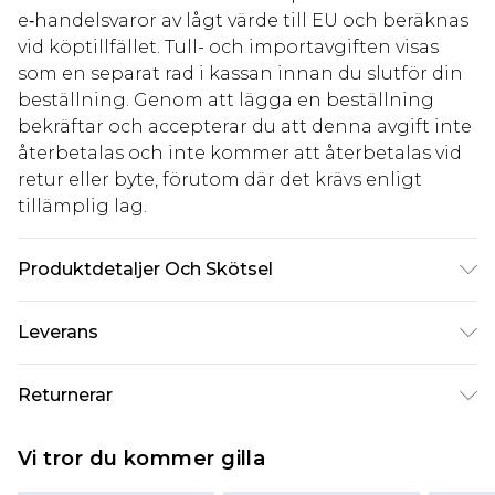
e‑handelsvaror av lågt värde till EU och beräknas
vid köptillfället. Tull- och importavgiften visas
som en separat rad i kassan innan du slutför din
beställning. Genom att lägga en beställning
bekräftar och accepterar du att denna avgift inte
återbetalas och inte kommer att återbetalas vid
retur eller byte, förutom där det krävs enligt
tillämplig lag.
Produktdetaljer Och Skötsel
77 % viskos, 20 % nylon, 3 % elastan/spandex.
Leverans
Tvätta mörka färger separat. Modellen bär
brittisk storlek 10
Standardleverans Sverige
kr80
Returnerar
5-7 arbetsdagar
Något som inte riktigt stämmer? Du har 21 dagar
Expressleverans Sverige
kr239
Vi tror du kommer gilla
på dig att skicka tillbaka något från den dag du
1-2 arbetsdagar