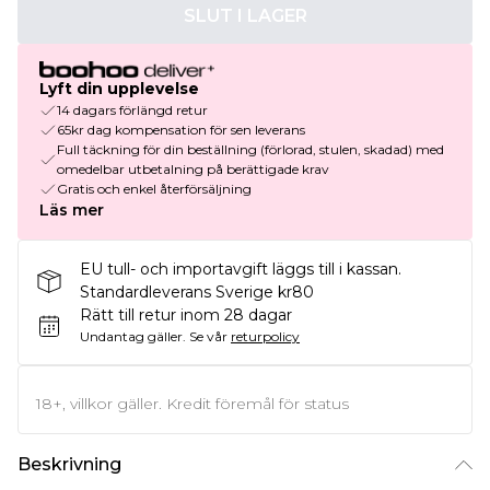
SLUT I LAGER
Lyft din upplevelse
14 dagars förlängd retur
65kr dag kompensation för sen leverans
Full täckning för din beställning (förlorad, stulen, skadad) med
omedelbar utbetalning på berättigade krav
Gratis och enkel återförsäljning
Läs mer
EU tull- och importavgift läggs till i kassan.
Standardleverans Sverige kr80
Rätt till retur inom 28 dagar
Undantag gäller.
Se vår
returpolicy
18+, villkor gäller. Kredit föremål för status
Beskrivning