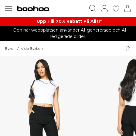
Upp Till 70% Rabatt På Allt!*
Den här webbplatsen använder AI-genererade och AI-
redigerade bilder.
Byxor
/
Vida Byxben