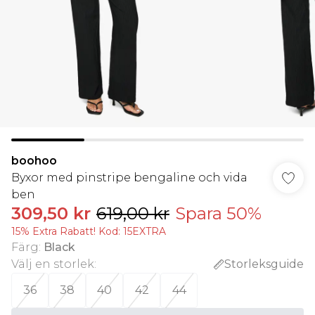
boohoo
Byxor med pinstripe bengaline och vida
ben
309,50 kr
619,00 kr
Spara 50%
15% Extra Rabatt! Kod: 15EXTRA
Färg
:
Black
Välj en storlek
:
Storleksguide
36
38
40
42
44