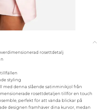
överdimensionerad rosettdetalj
gn
illfällen
nde styling
äll med denna slående satinminikjol från
ensionerade rosettdetaljen tillför en touch
nsemble, perfekt för att vända blickar på
ade designen framhäver dina kurvor, medan