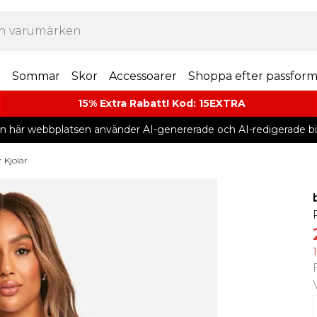
r
Sommar
Skor
Accessoarer
Shoppa efter passfor
15% Extra Rabatt! Kod: 15EXTRA
n här webbplatsen använder AI-genererade och AI-redigerade bil
r Kjolar