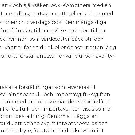
 slank och självsäker look. Kombinera med en
r en djärv, partyklar outfit, eller klä ner med
s för en chic vardagslook. Den mångsidiga
 från dag till natt, vilket gör den till en
de kvinnan som värdesätter både stil och
r vänner för en drink eller dansar natten lång,
li ditt förstahandsval för varje urban äventyr.
as alla beställningar som levereras till
talningsbar tull- och importavgift. Avgiften
amband med import av e‑handelsvaror av lågt
llfället. Tull- och importavgiften visas som en
för din beställning. Genom att lägga en
ar du att denna avgift inte återbetalas och
ur eller byte, förutom där det krävs enligt