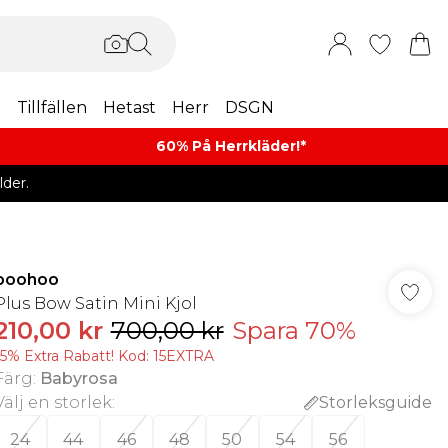
m
Tillfällen
Hetast
Herr
DSGN
60% På Herrkläder!*​
der.
boohoo
Plus Bow Satin Mini Kjol
210,00 kr
700,00 kr
Spara 70%
15% Extra Rabatt! Kod: 15EXTRA
Färg
:
Babyrosa
Välj en storlek
:
Storleksguide
24
44
46
48
50
54
56