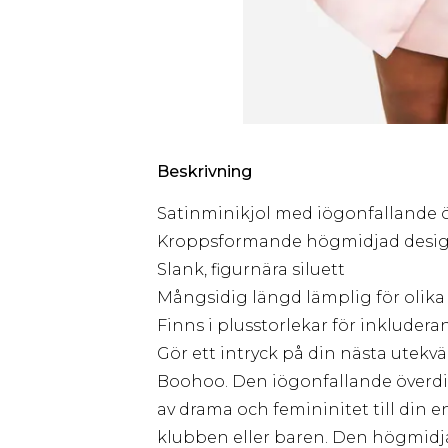
Beskrivning
Satinminikjol med iögonfallande 
Kroppsformande högmidjad desi
Slank, figurnära siluett
Mångsidig längd lämplig för olika t
Finns i plusstorlekar för inkludera
Gör ett intryck på din nästa utekv
Boohoo. Den iögonfallande överdim
av drama och femininitet till din e
klubben eller baren. Den högmidj