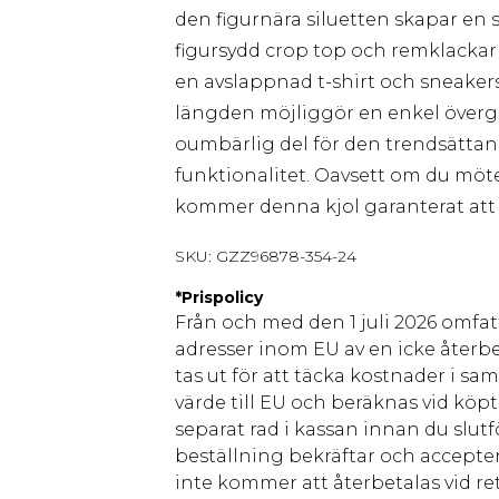
den figurnära siluetten skapar en
figursydd crop top och remklackar fö
en avslappnad t-shirt och sneaker
längden möjliggör en enkel övergång
oumbärlig del för den trendsättan
funktionalitet. Oavsett om du möte
kommer denna kjol garanterat att b
SKU:
GZZ96878-354-24
*
Prispolicy
Från och med den 1 juli 2026 omfatt
adresser inom EU av en icke återbe
tas ut för att täcka kostnader i s
värde till EU och beräknas vid köpti
separat rad i kassan innan du slut
beställning bekräftar och accepter
inte kommer att återbetalas vid ret