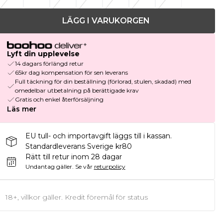
LÄGG I VARUKORGEN
Lyft din upplevelse
14 dagars förlängd retur
65kr dag kompensation för sen leverans
Full täckning för din beställning (förlorad, stulen, skadad) med
omedelbar utbetalning på berättigade krav
Gratis och enkel återförsäljning
Läs mer
EU tull- och importavgift läggs till i kassan.
Standardleverans Sverige kr80
Rätt till retur inom 28 dagar
Undantag gäller.
Se vår
returpolicy
18+, villkor gäller. Kredit föremål för status