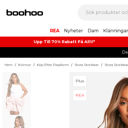
REA
Nyheter
Dam
Klänninga
Upp Till 70% Rabatt På Allt!*
De
Hem
/
Kvinnor
/
Köp Efter Passform
/
Stora Storlekar
/
Stora Storleka
Plus
REA