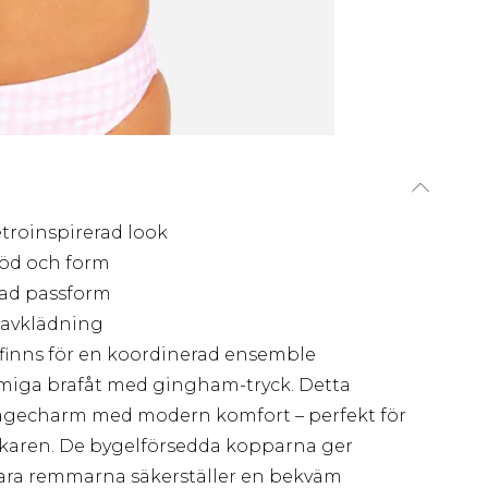
troinspirerad look
töd och form
sad passform
 avklädning
inns för en koordinerad ensemble
rmiga brafåt med gingham-tryck. Detta
agecharm med modern komfort – perfekt för
karen. De bygelförsedda kopparna ger
bara remmarna säkerställer en bekväm