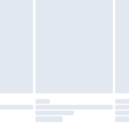
oanvända och otvättade med originaletiketterna
as inomhus. Hemartiklar inklusive sängkläder,
 måste vara oanvända och i sin oöppnade
r inte dina lagstadgade rättigheter.
a returpolicy.