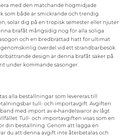
inera med den matchande högmidjade
ok som både är smickrande och trendig.
n, solar dig på en tropisk semester eller njuter
denna brafåt mångsidig nog för alla soliga
glasögon och en bredbrättad hatt för ultimat
 genomskinlig överdel vid ett strandbarbesök.
förbättrande design är denna brafåt säker på
avorit under kommande säsonger.
as alla beställningar som levereras till
talningsbar tull- och importavgift. Avgiften
amband med import av e‑handelsvaror av lågt
llfället. Tull- och importavgiften visas som en
för din beställning. Genom att lägga en
ar du att denna avgift inte återbetalas och