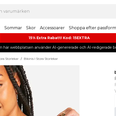
r
Sommar
Skor
Accessoarer
Shoppa efter passfor
15% Extra Rabatt! Kod: 15EXTRA
n här webbplatsen använder AI-genererade och AI-redigerade bil
ora Storlekar
/
Bikinis I Stora Storlekar