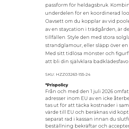
passform för heldagsbruk. Komb
underdelen för en koordinerad lo
Oavsett om du kopplar av vid poole
av en staycation i trädgården, är 
tillfällen. Style den med stora sol
strandglamour, eller släpp över en
Med sitt tidlösa mönster och figur
att bli din självklara badklädesf
SKU:
HZZ03263-155-24
*
Prispolicy
Från och med den 1 juli 2026 omfatt
adresser inom EU av en icke återbe
tas ut för att täcka kostnader i s
värde till EU och beräknas vid köpti
separat rad i kassan innan du slut
beställning bekräftar och accepter