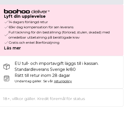
Lyft din upplevelse
14 dagars förlängd retur
65kr dag kompensation för sen leverans
Full täckning för din beställning (förlorad, stulen, skadad) med
omedelbar utbetalning på berättigade krav
Gratis och enkel återförsäljning
Läs mer
EU tull- och importavgift läggs till i kassan.
Standardleverans Sverige kr80
Rätt till retur inom 28 dagar
Undantag gäller.
Se vår
returpolicy
18+, villkor gäller. Kredit föremål för status