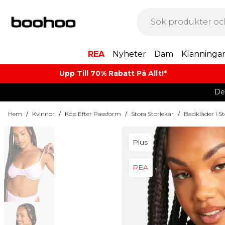
REA
Nyheter
Dam
Klänninga
Upp Till 70% Rabatt På Allt!*
De
Hem
/
Kvinnor
/
Köp Efter Passform
/
Stora Storlekar
/
Badkläder I St
Plus
REA