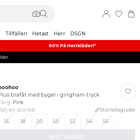
m
Tillfällen
Hetast
Herr
DSGN
60% På Herrkläder!*​
der.
boohoo
Plus brafåt med bygel i gingham-tryck
Färg
:
Pink
Välj en storlek
:
Storleksguide
16
18
20
50
52
54
56
SLUT I LAGER