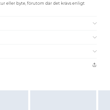
ur eller byte, förutom där det krävs enligt
kr80
 har 21 dagar på dig att skicka tillbaka något
kr239
 återbetalningar för modemasker, kosmetika,
och badkläder eller underkläder om
 eller har brutits.
att returnera varan till ett fast belopp av
 det belopp som ska återbetalas till dig. Du
etalning minus kostnaden för 100KR för att