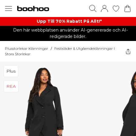
Upp Till 70% Rabatt På Allt!*
Den här webbplatsen använder AI-genererade och AI-
redigerade bilder.
Plusstorlekar Klänningar
/
Festkläder & Utgåendeklänningar I
Stora Storlekar
Plus
REA