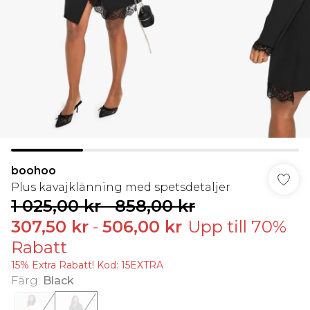
boohoo
Plus kavajklänning med spetsdetaljer
1 025,00 kr
-
858,00 kr
307,50 kr
-
506,00 kr
Upp till 70%
Rabatt
15% Extra Rabatt! Kod: 15EXTRA
Färg
:
Black