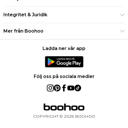
Studentrabatt - Student Beans
Returnera din beställning
Studentrabatt - UNiDAYS
Integritet & Juridik
Vanliga frågor
Boohoo-appen
Integritetspolicy
Leveransinformation
Mer från Boohoo
Storleksguide
Allmänna villkor
Returnerar information
Karriärer på Boohoo
Om cookies
Kontakta oss
Ladda ner vår app
Modernt slaveri uttalande
Användarvillkor
Produkt
Följ oss på sociala medier
COPYRIGHT ©
2026
BOOHOO