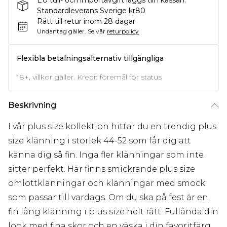
EU tull- och importavgift läggs till i kassan.
Standardleverans Sverige kr80
Rätt till retur inom 28 dagar
Undantag gäller.
Se vår
returpolicy
Flexibla betalningsalternativ tillgängliga
18+, villkor gäller. Kredit föremål för status
Beskrivning
I vår plus size kollektion hittar du en trendig plus
size klänning i storlek 44-52 som får dig att
känna dig så fin. Inga fler klänningar som inte
sitter perfekt. Här finns smickrande plus size
omlottklänningar och klänningar med smock
som passar till vardags. Om du ska på fest är en
fin lång klänning i plus size helt rätt. Fullända din
look med fina skor och en väska i din favoritfärg.