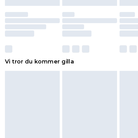
till dig. Du kommer sedan att få en full
återbetalning minus kostnaden för 100KR för att
returnera varan.
Skor och/eller kläder måste vara oanvända och
otvättade med originaletiketterna påsatta.
Dessutom måste skor provas inomhus.
Hemartiklar inklusive sängkläder, madrasser och
Vi tror du kommer gilla
toppers och kuddar måste vara oanvända och i
sin oöppnade originalförpackning. Detta
påverkar inte dina lagstadgade rättigheter.
Klicka
här
för att se vår fullständiga returpolicy.