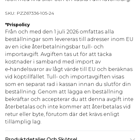
SKU:
PZZ67336-105-24
*
Prispolicy
Från och med den 1 juli 2026 omfattas alla
beställningar som levereras till adresser inom EU
av en icke återbetalningsbar tull- och
importavgift. Avgiften tas ut för att täcka
kostnader i samband med import av
e‑handelsvaror av lågt värde till EU och beräknas
vid köptillfället. Tull- och importavgiften visas
som en separat rad i kassan innan du slutför din
beställning. Genom att lägga en beställning
bekräftar och accepterar du att denna avgift inte
återbetalas och inte kommer att återbetalas vid
retur eller byte, förutom där det krävs enligt
tillämplig lag.
Produktdetaljer Och Skötsel