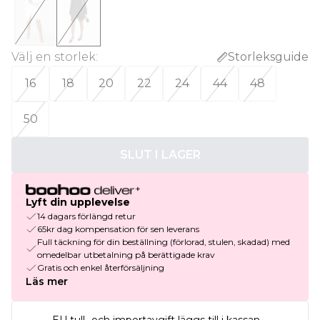
Välj en storlek
:
Storleksguide
16
18
20
22
24
44
48
50
SLUT I LAGER
Lyft din upplevelse
14 dagars förlängd retur
65kr dag kompensation för sen leverans
Full täckning för din beställning (förlorad, stulen, skadad) med
omedelbar utbetalning på berättigade krav
Gratis och enkel återförsäljning
Läs mer