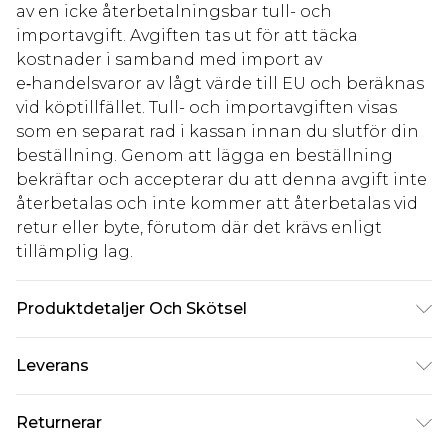
av en icke återbetalningsbar tull- och
importavgift. Avgiften tas ut för att täcka
kostnader i samband med import av
e‑handelsvaror av lågt värde till EU och beräknas
vid köptillfället. Tull- och importavgiften visas
som en separat rad i kassan innan du slutför din
beställning. Genom att lägga en beställning
bekräftar och accepterar du att denna avgift inte
återbetalas och inte kommer att återbetalas vid
retur eller byte, förutom där det krävs enligt
tillämplig lag.
Produktdetaljer Och Skötsel
83% Polyamid 17% Elastan. Maskintvättbar.
Leverans
Modellen bär UK storlek 16.
Standardleverans Sverige
kr80
Returnerar
5-7 arbetsdagar