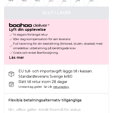
44
46
48
50
52
54
56
SLUT I LAGER
Lyft din upplevelse
14 dagars förlängd retur
65kr dag kompensation för sen leverans
Full täckning för din beställning (förlorad, stulen, skadad) med
omedelbar utbetalning på berättigade krav
Gratis och enkel återförsäljning
Läs mer
EU tull- och importavgift läggs till i kassan.
Standardleverans Sverige kr80
Rätt till retur inom 28 dagar
Undantag gäller.
Se vår
returpolicy
Flexibla betalningsalternativ tillgängliga
18+, villkor gäller. Kredit föremål för status