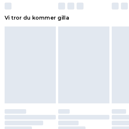
Dessutom måste skor provas inomhus.
Hemartiklar inklusive sängkläder, madrasser och
Vi tror du kommer gilla
toppers och kuddar måste vara oanvända och i
sin oöppnade originalförpackning. Detta
påverkar inte dina lagstadgade rättigheter.
Klicka
här
för att se vår fullständiga returpolicy.