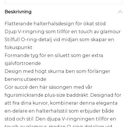
Beskrivning
Flatterande halterhalsdesign för ökat stöd
Djup V-ringning som tillför en touch av glamour
Stilfull O-ring-detalj vid midjan som skapar en
fokuspunkt
Formande tyg för en siluett som ger extra
självförtroende
Design med högt skurna ben som förlänger
benens utseende
Gör succé den här säsongen med vår
figursmickrande plus-size baddräkt. Designad för
att fira dina kurvor, kombinerar denna eleganta
en-delare en halterhalsstil som erbjuder både
stöd och stil. Den djupa V-ringningen tillför en
touch av glamour, medan O-ring-detaljen vid