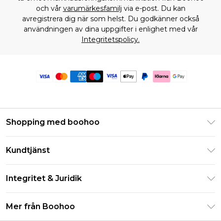
och vår
varumärkesfamilj
via e-post. Du kan
avregistrera dig när som helst. Du godkänner också
användningen av dina uppgifter i enlighet med vår
Integritetspolicy.
Shopping med boohoo
Klarna
Kundtjänst
Studentrabatt - Student Beans
Returnera din beställning
Studentrabatt - UNiDAYS
Integritet & Juridik
Vanliga frågor
Boohoo-appen
Integritetspolicy
Leveransinformation
Mer från Boohoo
Storleksguide
Allmänna villkor
Returnerar information