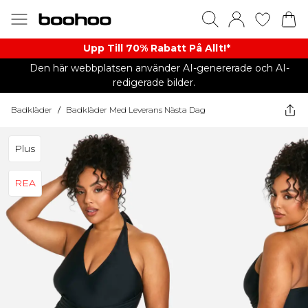
Upp Till 70% Rabatt På Allt!*
Den här webbplatsen använder AI-genererade och AI-
redigerade bilder.
Badkläder
/
Badkläder Med Leverans Nästa Dag
Plus
REA