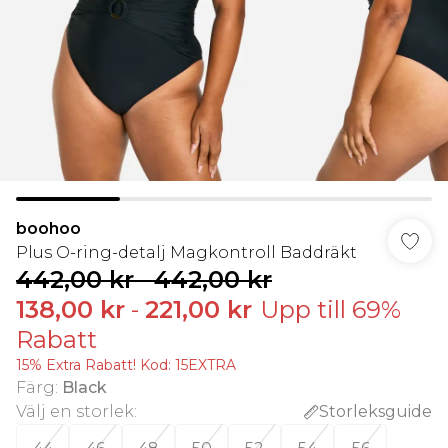
boohoo
Plus O-ring-detalj Magkontroll Baddräkt
442,00 kr
-
442,00 kr
138,00 kr
-
221,00 kr
Upp till 69%
Rabatt
15% Extra Rabatt! Kod: 15EXTRA
Färg
:
Black
Välj en storlek
:
Storleksguide