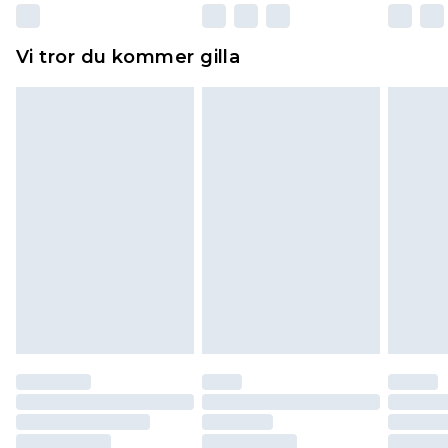
Dessutom måste skor provas inomhus.
Hemartiklar inklusive sängkläder, madrasser och
Vi tror du kommer gilla
toppers och kuddar måste vara oanvända och i
sin oöppnade originalförpackning. Detta
påverkar inte dina lagstadgade rättigheter.
Klicka
här
för att se vår fullständiga returpolicy.