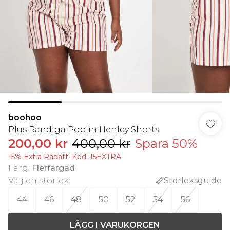
boohoo
Plus Randiga Poplin Henley Shorts
200,00 kr
400,00 kr
Spara 50%
15% Extra Rabatt! Kod: 15EXTRA
Färg
:
Flerfärgad
Välj en storlek
:
Storleksguide
44
46
48
50
52
54
56
LÄGG I VARUKORGEN