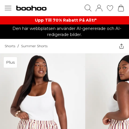
Upp Till 70% Rabatt På Allt!*
Den här webbplatsen använder AI-genererade och AI-
redigerade bilder.
Shorts
/
Summer Shorts
Plus