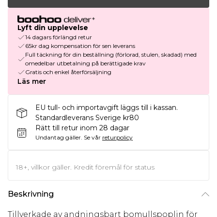
Lyft din upplevelse
14 dagars förlängd retur
65kr dag kompensation för sen leverans
Full täckning för din beställning (förlorad, stulen, skadad) med
omedelbar utbetalning på berättigade krav
Gratis och enkel återförsäljning
Läs mer
EU tull- och importavgift läggs till i kassan.
Standardleverans Sverige kr80
Rätt till retur inom 28 dagar
Undantag gäller.
Se vår
returpolicy
18+, villkor gäller. Kredit föremål för status
Beskrivning
Tillverkade av andningsbart bomullspoplin för