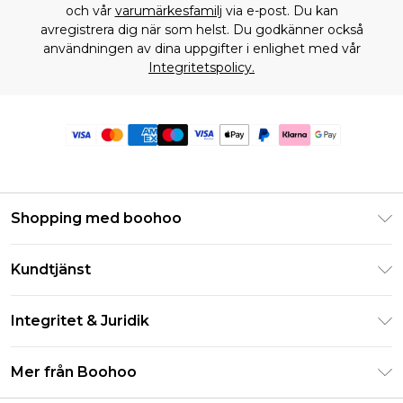
och vår
varumärkesfamilj
via e-post. Du kan
avregistrera dig när som helst. Du godkänner också
användningen av dina uppgifter i enlighet med vår
Integritetspolicy.
Shopping med boohoo
Klarna
Kundtjänst
Studentrabatt - Student Beans
Returnera din beställning
Studentrabatt - UNiDAYS
Integritet & Juridik
Vanliga frågor
Boohoo-appen
Integritetspolicy
Leveransinformation
Mer från Boohoo
Storleksguide
Allmänna villkor
Returnerar information