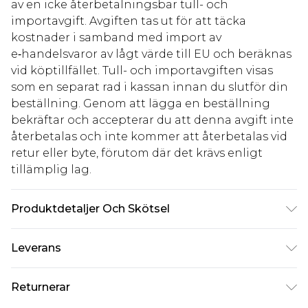
av en icke återbetalningsbar tull- och
importavgift. Avgiften tas ut för att täcka
kostnader i samband med import av
e‑handelsvaror av lågt värde till EU och beräknas
vid köptillfället. Tull- och importavgiften visas
som en separat rad i kassan innan du slutför din
beställning. Genom att lägga en beställning
bekräftar och accepterar du att denna avgift inte
återbetalas och inte kommer att återbetalas vid
retur eller byte, förutom där det krävs enligt
tillämplig lag.
Produktdetaljer Och Skötsel
Material: 100% Bomull Maskintvätt. Modellen bär
Leverans
storlek 16.
Standardleverans Sverige
kr80
Returnerar
5-7 arbetsdagar