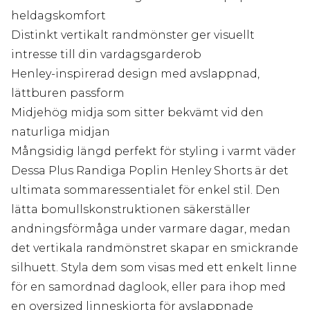
heldagskomfort
Distinkt vertikalt randmönster ger visuellt
intresse till din vardagsgarderob
Henley-inspirerad design med avslappnad,
lättburen passform
Midjehög midja som sitter bekvämt vid den
naturliga midjan
Mångsidig längd perfekt för styling i varmt väder
Dessa Plus Randiga Poplin Henley Shorts är det
ultimata sommaressentialet för enkel stil. Den
lätta bomullskonstruktionen säkerställer
andningsförmåga under varmare dagar, medan
det vertikala randmönstret skapar en smickrande
silhuett. Styla dem som visas med ett enkelt linne
för en samordnad daglook, eller para ihop med
en oversized linneskjorta för avslappnade