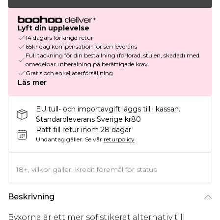
Lyft din upplevelse
14 dagars förlängd retur
65kr dag kompensation för sen leverans
Full täckning för din beställning (förlorad, stulen, skadad) med
omedelbar utbetalning på berättigade krav
Gratis och enkel återförsäljning
Läs mer
EU tull- och importavgift läggs till i kassan.
Standardleverans Sverige kr80
Rätt till retur inom 28 dagar
Undantag gäller.
Se vår
returpolicy
18+, villkor gäller. Kredit föremål för status
Beskrivning
Byxorna är ett mer sofistikerat alternativ till