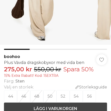
boohoo
Plus Vävda dragskobyxor med vida ben
275,00 kr
550,00 kr
Spara 50%
15% Extra Rabatt! Kod: 15EXTRA
Färg
:
Sten
Välj en storlek
:
Storleksguide
44
46
48
50
52
54
56
LÄGG I VARUKORGEN