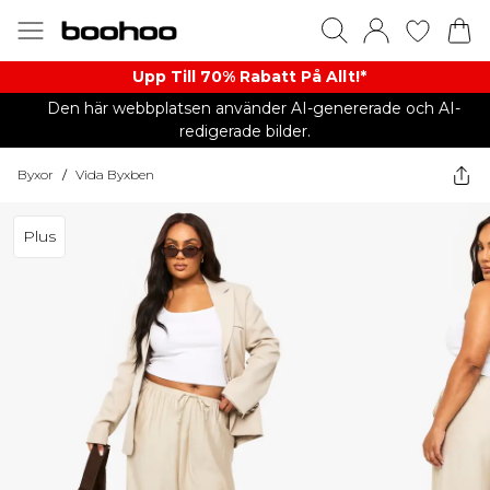
Upp Till 70% Rabatt På Allt!*
Den här webbplatsen använder AI-genererade och AI-
redigerade bilder.
Byxor
/
Vida Byxben
Plus