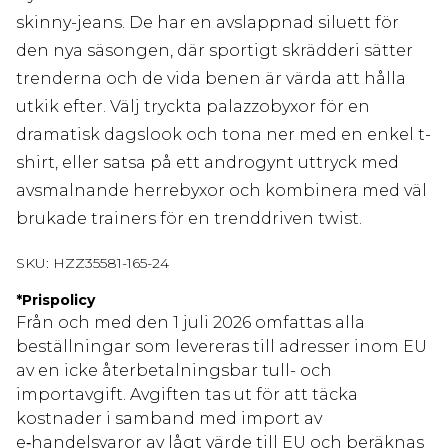
skinny-jeans. De har en avslappnad siluett för
den nya säsongen, där sportigt skrädderi sätter
trenderna och de vida benen är värda att hålla
utkik efter. Välj tryckta palazzobyxor för en
dramatisk dagslook och tona ner med en enkel t-
shirt, eller satsa på ett androgynt uttryck med
avsmalnande herrebyxor och kombinera med väl
brukade trainers för en trenddriven twist.
SKU:
HZZ35581-165-24
*
Prispolicy
Från och med den 1 juli 2026 omfattas alla
beställningar som levereras till adresser inom EU
av en icke återbetalningsbar tull- och
importavgift. Avgiften tas ut för att täcka
kostnader i samband med import av
e‑handelsvaror av lågt värde till EU och beräknas