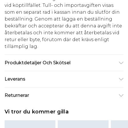
vid köptillfället. Tull- och importavgiften visas
som en separat rad i kassan innan du slutför din
beställning. Genom att lägga en beställning
bekräftar och accepterar du att denna avgift inte
återbetalas och inte kommer att återbetalas vid
retur eller byte, förutom där det krävs enligt
tillämplig lag.
Produktdetaljer Och Skötsel
95% Polyester 5% elastane Machine wash. Model
Leverans
wears size 16.
Standardleverans Sverige
kr80
Returnerar
5-7 arbetsdagar
Något som inte riktigt stämmer? Du har 21 dagar
Expressleverans Sverige
kr239
Vi tror du kommer gilla
på dig att skicka tillbaka något från den dag du
1-2 arbetsdagar
tar emot det.