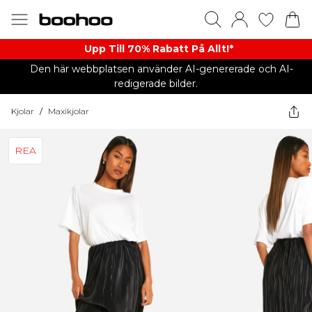
Upp Till 70% Rabatt På Allt!*
Den här webbplatsen använder AI-genererade och AI-
redigerade bilder.
Kjolar
/
Maxikjolar
REA