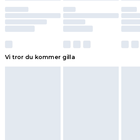
återbetalning minus kostnaden för 100KR för att
returnera varan.
Skor och/eller kläder måste vara oanvända och
otvättade med originaletiketterna påsatta.
Dessutom måste skor provas inomhus.
Hemartiklar inklusive sängkläder, madrasser och
Vi tror du kommer gilla
toppers och kuddar måste vara oanvända och i
sin oöppnade originalförpackning. Detta
påverkar inte dina lagstadgade rättigheter.
Klicka
här
för att se vår fullständiga returpolicy.