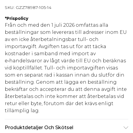
SKU:
GZZ78987-105-14
*
Prispolicy
Från och med den 1 juli 2026 omfattas alla
beställningar som levereras till adresser inom EU
av en icke återbetalningsbar tull- och
importavgift. Avgiften tas ut för att täcka
kostnader i samband med import av
e‑handelsvaror av lågt värde till EU och beräknas
vid köptillfället. Tull- och importavgiften visas
som en separat rad i kassan innan du slutför din
beställning. Genom att lägga en beställning
bekräftar och accepterar du att denna avgift inte
återbetalas och inte kommer att återbetalas vid
retur eller byte, förutom där det krävs enligt
tillämplig lag.
Produktdetaljer Och Skötsel