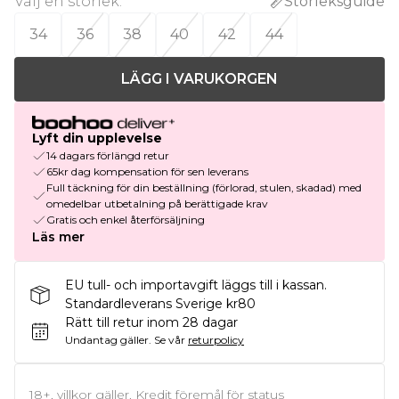
Välj en storlek
:
Storleksguide
34
36
38
40
42
44
LÄGG I VARUKORGEN
Lyft din upplevelse
14 dagars förlängd retur
65kr dag kompensation för sen leverans
Full täckning för din beställning (förlorad, stulen, skadad) med
omedelbar utbetalning på berättigade krav
Gratis och enkel återförsäljning
Läs mer
EU tull- och importavgift läggs till i kassan.
Standardleverans Sverige kr80
Rätt till retur inom 28 dagar
Undantag gäller.
Se vår
returpolicy
18+, villkor gäller. Kredit föremål för status