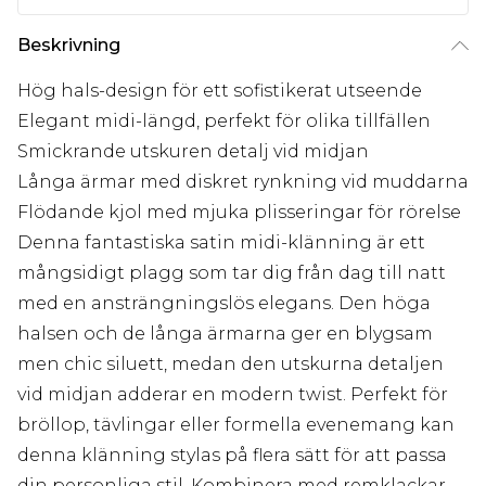
Beskrivning
Hög hals-design för ett sofistikerat utseende
Elegant midi-längd, perfekt för olika tillfällen
Smickrande utskuren detalj vid midjan
Långa ärmar med diskret rynkning vid muddarna
Flödande kjol med mjuka plisseringar för rörelse
Denna fantastiska satin midi-klänning är ett
mångsidigt plagg som tar dig från dag till natt
med en ansträngningslös elegans. Den höga
halsen och de långa ärmarna ger en blygsam
men chic siluett, medan den utskurna detaljen
vid midjan adderar en modern twist. Perfekt för
bröllop, tävlingar eller formella evenemang kan
denna klänning stylas på flera sätt för att passa
din personliga stil. Kombinera med remklackar