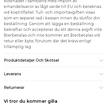
kostnader i samband med import av
e‑handelsvaror av lågt värde till EU och beräknas
vid köptillfället. Tull- och importavgiften visas
som en separat rad i kassan innan du slutför din
beställning. Genom att lägga en beställning
bekräftar och accepterar du att denna avgift inte
återbetalas och inte kommer att återbetalas vid
retur eller byte, förutom där det krävs enligt
tillämplig lag.
Produktdetaljer Och Skötsel
100% polyester. Maskintvätt. Modellen bär UK
Leverans
storlek 10
Standardleverans Sverige
kr80
Returnerar
5-7 arbetsdagar
Något som inte riktigt stämmer? Du har 21 dagar
Expressleverans Sverige
kr239
Vi tror du kommer gilla
på dig att skicka tillbaka något från den dag du
1-2 arbetsdagar