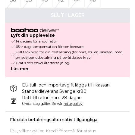
36
38
40
42
44
46
SLUT I LAGER
Lyft din upplevelse
14 dagars förlängd retur
65kr dag kompensation för sen leverans
Full täckning för din beställning (förlorad, stulen, skadad) med
omedelbar utbetalning på berättigade krav
Gratis och enkel återförsäljning
Läs mer
EU tull- och importavgift läggs till i kassan.
Standardleverans Sverige kr80
Rätt till retur inom 28 dagar
Undantag gäller.
Se vår
returpolicy
Flexibla betalningsalternativ tillgängliga
18+, villkor gäller. Kredit föremål för status