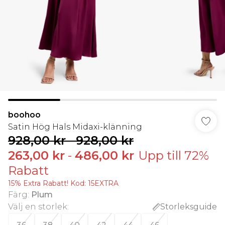
boohoo
Satin Hög Hals Midaxi-klänning
928,00 kr
-
928,00 kr
263,00 kr
-
486,00 kr
Upp till 72%
Rabatt
15% Extra Rabatt! Kod: 15EXTRA
Färg
:
Plum
Välj en storlek
:
Storleksguide