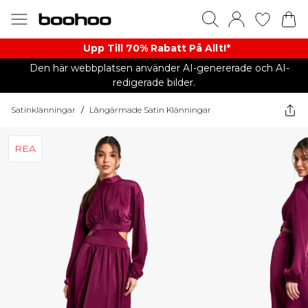
Upp Till 70% Rabatt På Allt!*
Den här webbplatsen använder AI-genererade och AI-
redigerade bilder.
Satinklänningar
/
Långärmade Satin Klänningar
REA