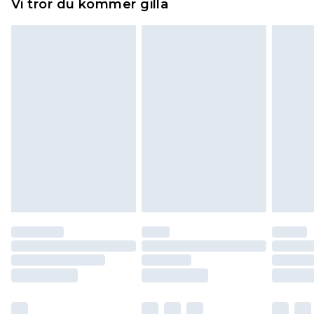
Vi tror du kommer gilla
toppers och kuddar måste vara oanvända och i
sin oöppnade originalförpackning. Detta
påverkar inte dina lagstadgade rättigheter.
Klicka
här
för att se vår fullständiga returpolicy.