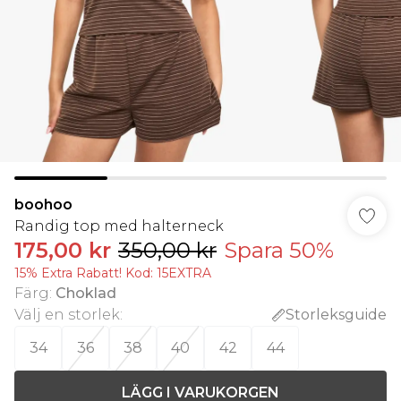
boohoo
Randig top med halterneck
175,00 kr
350,00 kr
Spara 50%
15% Extra Rabatt! Kod: 15EXTRA
Färg
:
Choklad
Välj en storlek
:
Storleksguide
34
36
38
40
42
44
LÄGG I VARUKORGEN