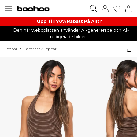
Upp Till 70% Rabatt På Allt!*
Den här webbplatsen använder AI-genererade och AI-
redigerade bilder.
Toppar
/
Halterneck-Toppar