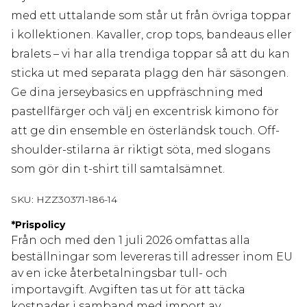
med ett uttalande som står ut från övriga toppar
i kollektionen. Kavaller, crop tops, bandeaus eller
bralets – vi har alla trendiga toppar så att du kan
sticka ut med separata plagg den här säsongen.
Ge dina jerseybasics en uppfräschning med
pastellfärger och välj en excentrisk kimono för
att ge din ensemble en österländsk touch. Off-
shoulder-stilarna är riktigt söta, med slogans
som gör din t-shirt till samtalsämnet.
SKU:
HZZ30371-186-14
*
Prispolicy
Från och med den 1 juli 2026 omfattas alla
beställningar som levereras till adresser inom EU
av en icke återbetalningsbar tull- och
importavgift. Avgiften tas ut för att täcka
kostnader i samband med import av