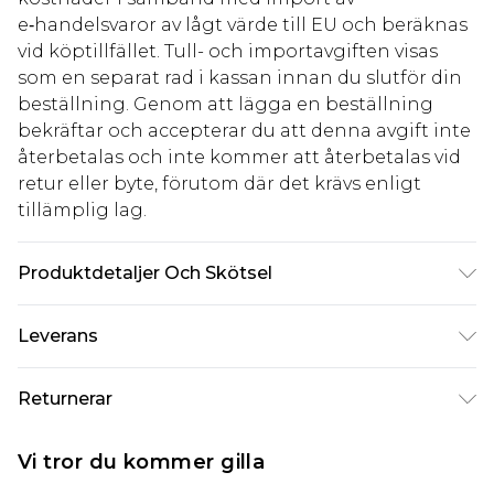
e‑handelsvaror av lågt värde till EU och beräknas
vid köptillfället. Tull- och importavgiften visas
som en separat rad i kassan innan du slutför din
beställning. Genom att lägga en beställning
bekräftar och accepterar du att denna avgift inte
återbetalas och inte kommer att återbetalas vid
retur eller byte, förutom där det krävs enligt
tillämplig lag.
Produktdetaljer Och Skötsel
95% Polyester, 5% Elastan
Leverans
Standardleverans Sverige
kr80
Returnerar
5-7 arbetsdagar
Något som inte riktigt stämmer? Du har 21 dagar
Expressleverans Sverige
kr239
Vi tror du kommer gilla
på dig att skicka tillbaka något från den dag du
1-2 arbetsdagar