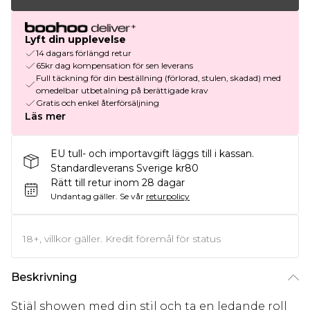
Lyft din upplevelse
14 dagars förlängd retur
65kr dag kompensation för sen leverans
Full täckning för din beställning (förlorad, stulen, skadad) med
omedelbar utbetalning på berättigade krav
Gratis och enkel återförsäljning
Läs mer
EU tull- och importavgift läggs till i kassan.
Standardleverans Sverige kr80
Rätt till retur inom 28 dagar
Undantag gäller.
Se vår
returpolicy
18+, villkor gäller. Kredit föremål för status
Beskrivning
Stjäl showen med din stil och ta en ledande roll