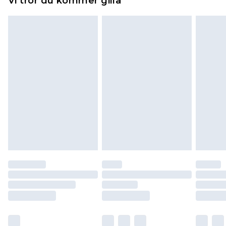
Vi tror du kommer gilla
toppers och kuddar måste vara oanvända och i
sin oöppnade originalförpackning. Detta
påverkar inte dina lagstadgade rättigheter.
Klicka
här
för att se vår fullständiga returpolicy.