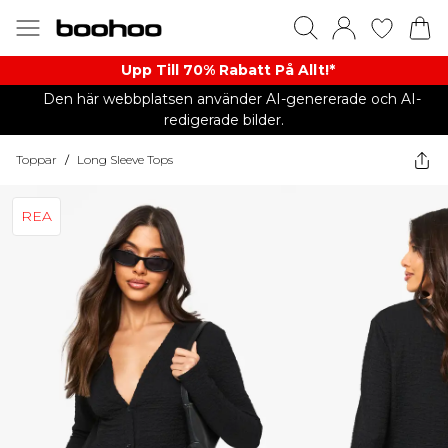
Upp Till 70% Rabatt På Allt!*
Den här webbplatsen använder AI-genererade och AI-
redigerade bilder.
Toppar
/
Long Sleeve Tops
REA