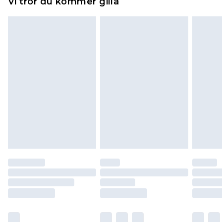
Vi tror du kommer gilla
toppers och kuddar måste vara oanvända och i
sin oöppnade originalförpackning. Detta
påverkar inte dina lagstadgade rättigheter.
Klicka
här
för att se vår fullständiga returpolicy.