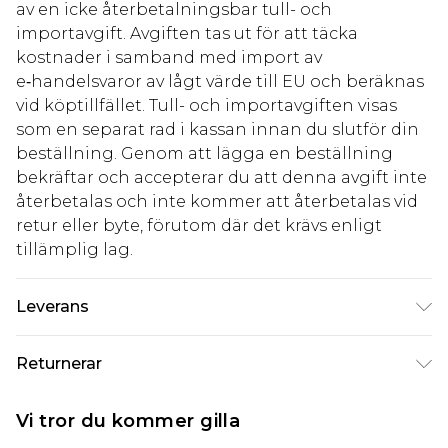
av en icke återbetalningsbar tull- och
importavgift. Avgiften tas ut för att täcka
kostnader i samband med import av
e‑handelsvaror av lågt värde till EU och beräknas
vid köptillfället. Tull- och importavgiften visas
som en separat rad i kassan innan du slutför din
beställning. Genom att lägga en beställning
bekräftar och accepterar du att denna avgift inte
återbetalas och inte kommer att återbetalas vid
retur eller byte, förutom där det krävs enligt
tillämplig lag.
Leverans
Standardleverans Sverige
kr80
Returnerar
5-7 arbetsdagar
Något som inte riktigt stämmer? Du har 21 dagar
Expressleverans Sverige
kr239
Vi tror du kommer gilla
på dig att skicka tillbaka något från den dag du
1-2 arbetsdagar