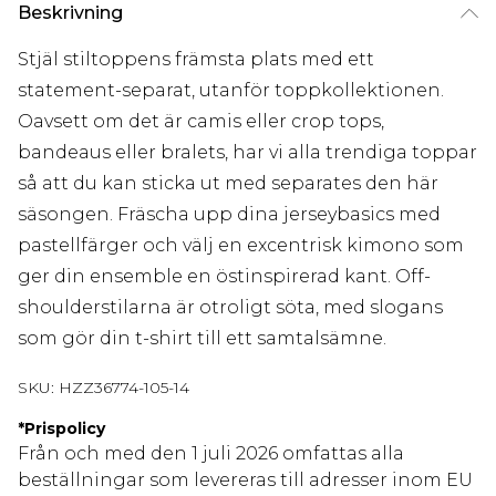
Beskrivning
Stjäl stiltoppens främsta plats med ett
statement-separat, utanför toppkollektionen.
Oavsett om det är camis eller crop tops,
bandeaus eller bralets, har vi alla trendiga toppar
så att du kan sticka ut med separates den här
säsongen. Fräscha upp dina jerseybasics med
pastellfärger och välj en excentrisk kimono som
ger din ensemble en östinspirerad kant. Off-
shoulderstilarna är otroligt söta, med slogans
som gör din t-shirt till ett samtalsämne.
SKU:
HZZ36774-105-14
*
Prispolicy
Från och med den 1 juli 2026 omfattas alla
beställningar som levereras till adresser inom EU