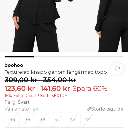
boohoo
Texturerad knapp genom långärmad topp
309,00 kr
-
354,00 kr
123,60 kr
-
141,60 kr
Spara 60%
15% Extra Rabatt! Kod: 15EXTRA
Färg
:
Svart
Välj en storlek
:
Storleksguide
34
36
38
40
42
44