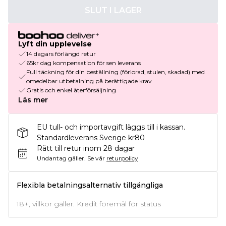
SLUT I LAGER
Lyft din upplevelse
14 dagars förlängd retur
65kr dag kompensation för sen leverans
Full täckning för din beställning (förlorad, stulen, skadad) med
omedelbar utbetalning på berättigade krav
Gratis och enkel återförsäljning
Läs mer
EU tull- och importavgift läggs till i kassan.
Standardleverans Sverige kr80
Rätt till retur inom 28 dagar
Undantag gäller.
Se vår
returpolicy
Flexibla betalningsalternativ tillgängliga
18+, villkor gäller. Kredit föremål för status