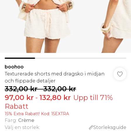
boohoo
Texturerade shorts med dragsko i midjan
och flippade detaljer
332,00 kr
-
332,00 kr
97,00 kr
-
132,80 kr
Upp till 71%
Rabatt
15% Extra Rabatt! Kod: 15EXTRA
Färg
:
Crème
Välj en storlek
:
Storleksguide