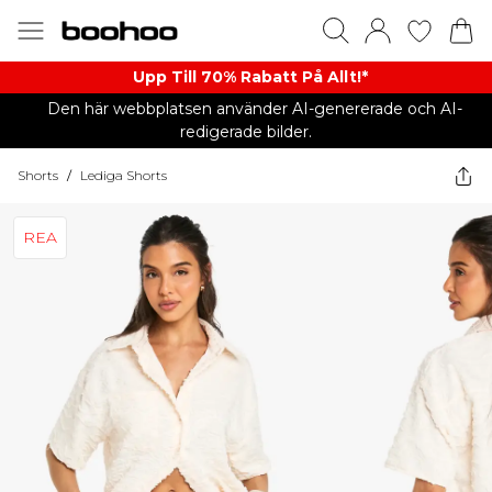
Upp Till 70% Rabatt På Allt!*
Den här webbplatsen använder AI-genererade och AI-
redigerade bilder.
Shorts
/
Lediga Shorts
REA