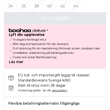
34
36
38
40
42
44
SLUT I LAGER
Lyft din upplevelse
14 dagars förlängd retur
65kr dag kompensation för sen leverans
Full täckning för din beställning (förlorad, stulen, skadad) med
omedelbar utbetalning på berättigade krav
Gratis och enkel återförsäljning
Läs mer
EU tull- och importavgift läggs till i kassan.
Standardleverans Sverige kr80
Rätt till retur inom 28 dagar
Undantag gäller.
Se vår
returpolicy
Flexibla betalningsalternativ tillgängliga