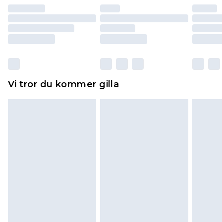
återbetalning minus kostnaden för 100KR för att
returnera varan.
Skor och/eller kläder måste vara oanvända och
otvättade med originaletiketterna påsatta.
Dessutom måste skor provas inomhus.
Hemartiklar inklusive sängkläder, madrasser och
Vi tror du kommer gilla
toppers och kuddar måste vara oanvända och i
sin oöppnade originalförpackning. Detta
påverkar inte dina lagstadgade rättigheter.
Klicka
här
för att se vår fullständiga returpolicy.