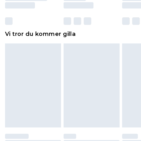
Skor och/eller kläder måste vara oanvända och
otvättade med originaletiketterna påsatta.
Dessutom måste skor provas inomhus.
Hemartiklar inklusive sängkläder, madrasser och
Vi tror du kommer gilla
toppers och kuddar måste vara oanvända och i
sin oöppnade originalförpackning. Detta
påverkar inte dina lagstadgade rättigheter.
Klicka
här
för att se vår fullständiga returpolicy.