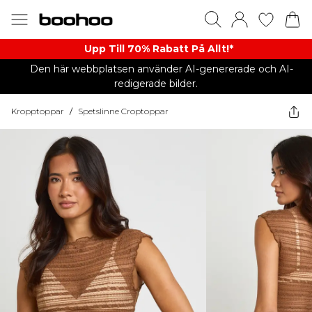
Upp Till 70% Rabatt På Allt!*
Den här webbplatsen använder AI-genererade och AI-
redigerade bilder.
Kropptoppar
/
Spetslinne Croptoppar