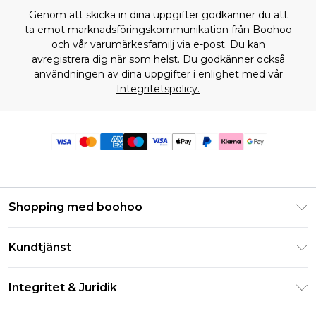
Genom att skicka in dina uppgifter godkänner du att
ta emot marknadsföringskommunikation från Boohoo
och vår
varumärkesfamilj
via e-post. Du kan
avregistrera dig när som helst. Du godkänner också
användningen av dina uppgifter i enlighet med vår
Integritetspolicy.
Shopping med boohoo
Klarna
Kundtjänst
Studentrabatt - Student Beans
Returnera din beställning
Studentrabatt - UNiDAYS
Integritet & Juridik
Vanliga frågor
Boohoo-appen