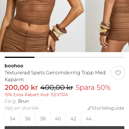
boohoo
Texturerad Spets Genomskinlig Topp Med
Kapärm
200,00 kr
400,00 kr
Spara 50%
15% Extra Rabatt! Kod: 15EXTRA
Färg
:
Brun
Välj en storlek
:
Storleksguide
34
36
38
40
42
44