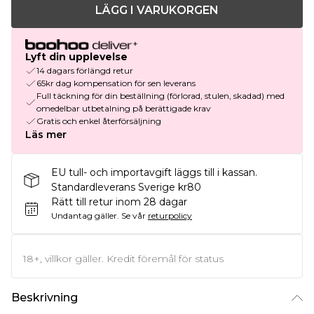
LÄGG I VARUKORGEN
Lyft din upplevelse
14 dagars förlängd retur
65kr dag kompensation för sen leverans
Full täckning för din beställning (förlorad, stulen, skadad) med
omedelbar utbetalning på berättigade krav
Gratis och enkel återförsäljning
Läs mer
EU tull- och importavgift läggs till i kassan.
Standardleverans Sverige kr80
Rätt till retur inom 28 dagar
Undantag gäller.
Se vår
returpolicy
18+, villkor gäller. Kredit föremål för status
Beskrivning