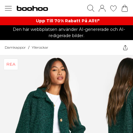
Upp Till 70% Rabatt På Allt!*
Den här webbplatsen använder AI-genererade och AI-
redigerade bilder.
Damkappor
/
Yllerockar
REA