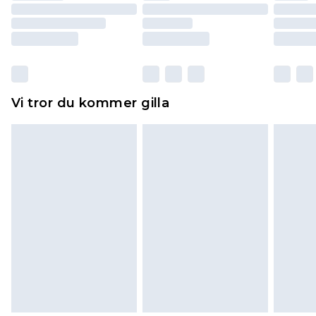
returnera varan.
Skor och/eller kläder måste vara oanvända och
otvättade med originaletiketterna påsatta.
Dessutom måste skor provas inomhus.
Hemartiklar inklusive sängkläder, madrasser och
Vi tror du kommer gilla
toppers och kuddar måste vara oanvända och i
sin oöppnade originalförpackning. Detta
påverkar inte dina lagstadgade rättigheter.
Klicka
här
för att se vår fullständiga returpolicy.