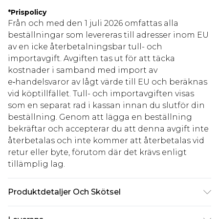
*
Prispolicy
Från och med den 1 juli 2026 omfattas alla
beställningar som levereras till adresser inom EU
av en icke återbetalningsbar tull- och
importavgift. Avgiften tas ut för att täcka
kostnader i samband med import av
e‑handelsvaror av lågt värde till EU och beräknas
vid köptillfället. Tull- och importavgiften visas
som en separat rad i kassan innan du slutför din
beställning. Genom att lägga en beställning
bekräftar och accepterar du att denna avgift inte
återbetalas och inte kommer att återbetalas vid
retur eller byte, förutom där det krävs enligt
tillämplig lag.
Produktdetaljer Och Skötsel
100% Polyester. Maskintvätt. Modellen bär UK-