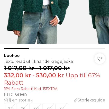
boohoo
Texturerad ullliknande kragejacka
1 017,00 kr
-
1 017,00 kr
332,00 kr
-
530,00 kr
Upp till 67%
Rabatt
15% Extra Rabatt! Kod: 15EXTRA
Färg
:
Green
Välj en storlek
:
Storleksguide