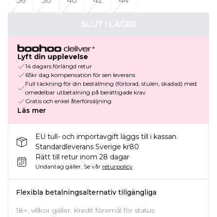
36
38
40
42
44
SLUT I LAGER
Lyft din upplevelse
14 dagars förlängd retur
65kr dag kompensation för sen leverans
Full täckning för din beställning (förlorad, stulen, skadad) med
omedelbar utbetalning på berättigade krav
Gratis och enkel återförsäljning
Läs mer
EU tull- och importavgift läggs till i kassan.
Standardleverans Sverige kr80
Rätt till retur inom 28 dagar
Undantag gäller.
Se vår
returpolicy
Flexibla betalningsalternativ tillgängliga
18+, villkor gäller. Kredit föremål för status