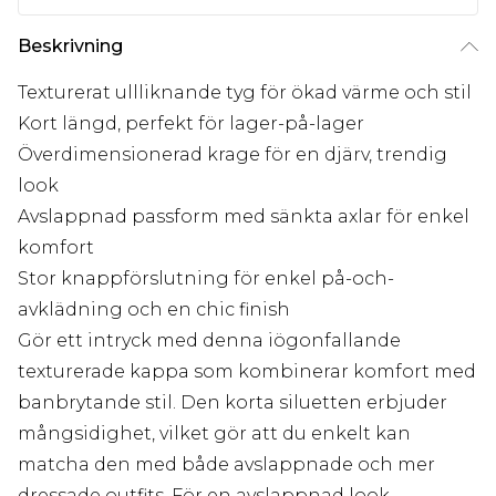
Beskrivning
Texturerat ullliknande tyg för ökad värme och stil
Kort längd, perfekt för lager-på-lager
Överdimensionerad krage för en djärv, trendig
look
Avslappnad passform med sänkta axlar för enkel
komfort
Stor knappförslutning för enkel på-och-
avklädning och en chic finish
Gör ett intryck med denna iögonfallande
texturerade kappa som kombinerar komfort med
banbrytande stil. Den korta siluetten erbjuder
mångsidighet, vilket gör att du enkelt kan
matcha den med både avslappnade och mer
dressade outfits. För en avslappnad look,