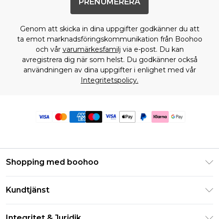
PRENUMERERA
Genom att skicka in dina uppgifter godkänner du att
ta emot marknadsföringskommunikation från Boohoo
och vår
varumärkesfamilj
via e-post. Du kan
avregistrera dig när som helst. Du godkänner också
användningen av dina uppgifter i enlighet med vår
Integritetspolicy.
Shopping med boohoo
Klarna
Kundtjänst
Studentrabatt - Student Beans
Returnera din beställning
Studentrabatt - UNiDAYS
Integritet & Juridik