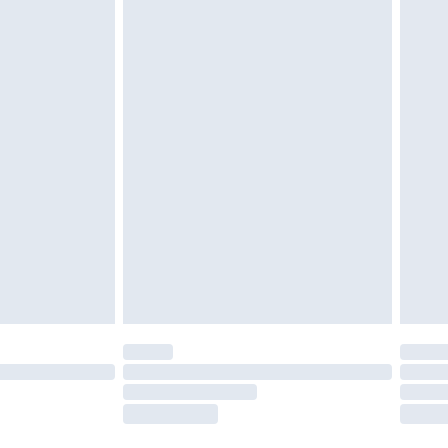
oanvända och otvättade med originaletiketterna
as inomhus. Hemartiklar inklusive sängkläder,
 måste vara oanvända och i sin oöppnade
r inte dina lagstadgade rättigheter.
a returpolicy.