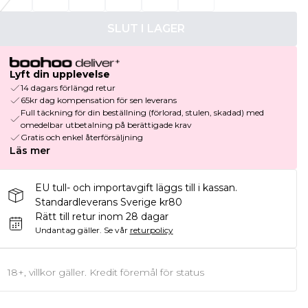
SLUT I LAGER
Lyft din upplevelse
14 dagars förlängd retur
65kr dag kompensation för sen leverans
Full täckning för din beställning (förlorad, stulen, skadad) med
omedelbar utbetalning på berättigade krav
Gratis och enkel återförsäljning
Läs mer
EU tull- och importavgift läggs till i kassan.
Standardleverans Sverige kr80
Rätt till retur inom 28 dagar
Undantag gäller.
Se vår
returpolicy
18+, villkor gäller. Kredit föremål för status