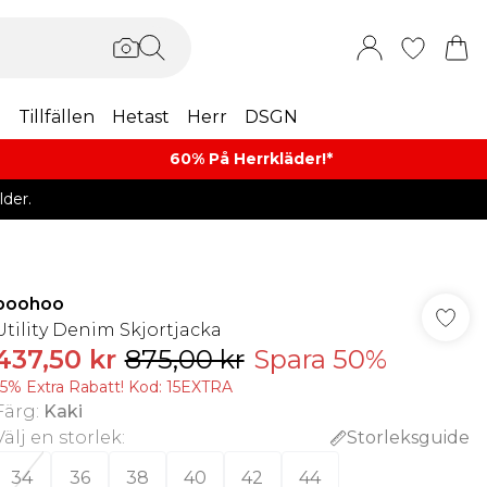
m
Tillfällen
Hetast
Herr
DSGN
60% På Herrkläder!*​
der.
boohoo
Utility Denim Skjortjacka
437,50 kr
875,00 kr
Spara 50%
15% Extra Rabatt! Kod: 15EXTRA
Färg
:
Kaki
Välj en storlek
:
Storleksguide
34
36
38
40
42
44