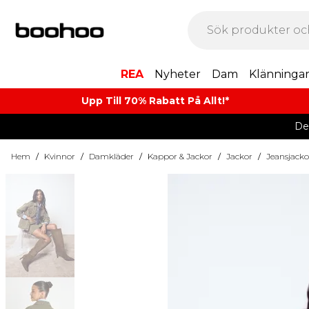
REA
Nyheter
Dam
Klänninga
Upp Till 70% Rabatt På Allt!*
De
Hem
/
Kvinnor
/
Damkläder
/
Kappor & Jackor
/
Jackor
/
Jeansjacko