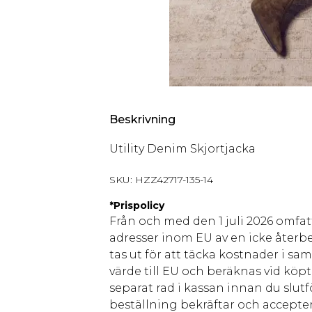
Beskrivning
Utility Denim Skjortjacka
SKU:
HZZ42717-135-14
*
Prispolicy
Från och med den 1 juli 2026 omfatt
adresser inom EU av en icke återbe
tas ut för att täcka kostnader i s
värde till EU och beräknas vid köpti
separat rad i kassan innan du slut
beställning bekräftar och accepter