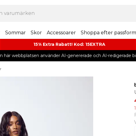
r
Sommar
Skor
Accessoarer
Shoppa efter passfor
15% Extra Rabatt! Kod: 15EXTRA
n här webbplatsen använder AI-genererade och AI-redigerade bil
r