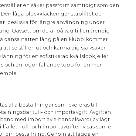
kerställer en säker passform samtidigt som den
 Den låga blockklacken ger stabilitet och
ckar idealiska för längre användning under
mang. Oavsett om du är på väg till en trendig
ska dansa natten lång på en klubb, kommer
 att se stilren ut och känna dig självsäker.
ning för en sofistikerad kvällslook, eller
 och en iögonfallande topp för en mer
semble.
as alla beställningar som levereras till
talningsbar tull- och importavgift. Avgiften
amband med import av e‑handelsvaror av lågt
llfället. Tull- och importavgiften visas som en
för din beställning. Genom att lägga en