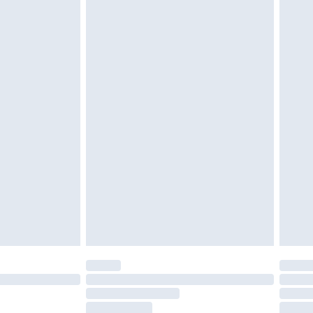
etalning minus kostnaden för 100KR för att
oanvända och otvättade med originaletiketterna
as inomhus. Hemartiklar inklusive sängkläder,
 måste vara oanvända och i sin oöppnade
r inte dina lagstadgade rättigheter.
a returpolicy.