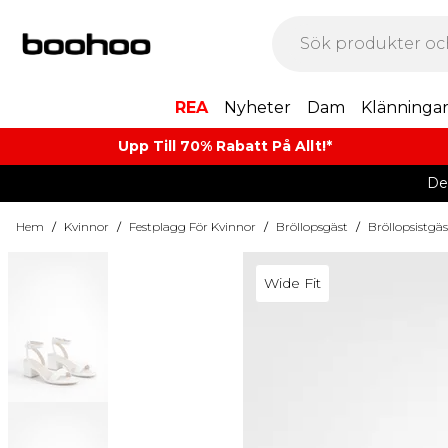
REA
Nyheter
Dam
Klänninga
Upp Till 70% Rabatt På Allt!*
De
Hem
/
Kvinnor
/
Festplagg För Kvinnor
/
Bröllopsgäst
/
Bröllopsistgä
Wide Fit