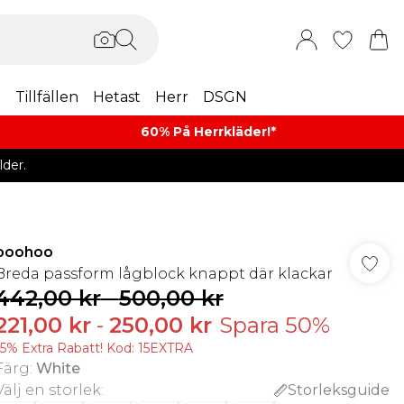
m
Tillfällen
Hetast
Herr
DSGN
60% På Herrkläder!*​
der.
boohoo
Breda passform lågblock knappt där klackar
442,00 kr
-
500,00 kr
221,00 kr
-
250,00 kr
Spara 50%
15% Extra Rabatt! Kod: 15EXTRA
Färg
:
White
Välj en storlek
:
Storleksguide