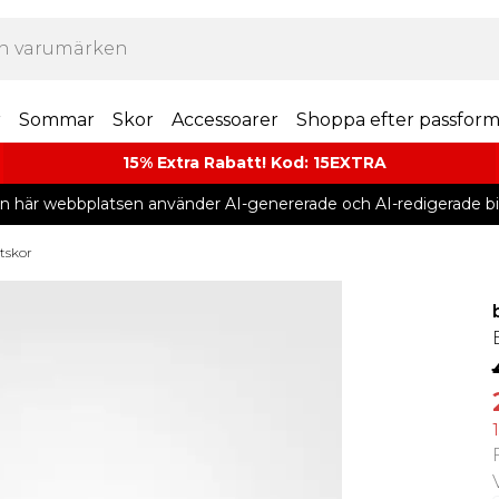
r
Sommar
Skor
Accessoarer
Shoppa efter passfor
15% Extra Rabatt! Kod: 15EXTRA
n här webbplatsen använder AI-genererade och AI-redigerade bil
stskor