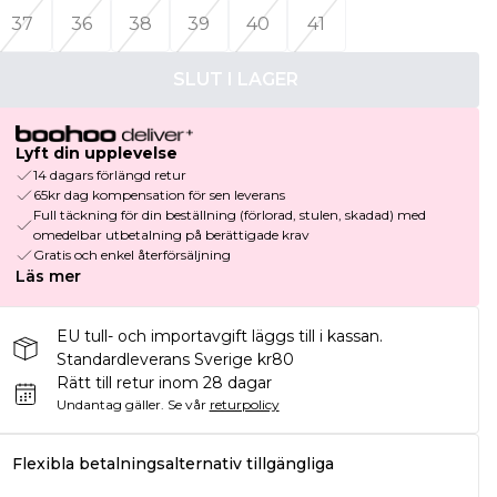
37
36
38
39
40
41
SLUT I LAGER
Lyft din upplevelse
14 dagars förlängd retur
65kr dag kompensation för sen leverans
Full täckning för din beställning (förlorad, stulen, skadad) med
omedelbar utbetalning på berättigade krav
Gratis och enkel återförsäljning
Läs mer
EU tull- och importavgift läggs till i kassan.
Standardleverans Sverige kr80
Rätt till retur inom 28 dagar
Undantag gäller.
Se vår
returpolicy
Flexibla betalningsalternativ tillgängliga