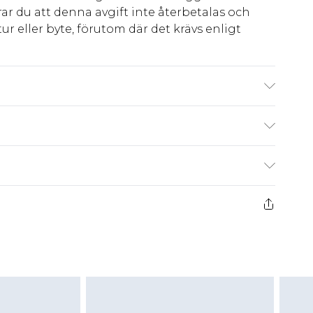
ar du att denna avgift inte återbetalas och
ur eller byte, förutom där det krävs enligt
tetiskt material Yttermaterial: syntetiska
kr80
 har 21 dagar på dig att skicka tillbaka något
kr239
 återbetalningar för modemasker, kosmetika,
och badkläder eller underkläder om
 eller har brutits.
att returnera varan till ett fast belopp av
 det belopp som ska återbetalas till dig. Du