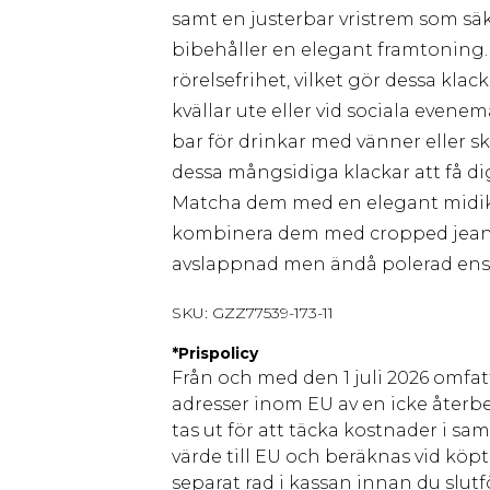
samt en justerbar vristrem som sä
bibehåller en elegant framtoning.
rörelsefrihet, vilket gör dessa kla
kvällar ute eller vid sociala evene
bar för drinkar med vänner eller 
dessa mångsidiga klackar att få dig
Matcha dem med en elegant midiklän
kombinera dem med cropped jeans
avslappnad men ändå polerad en
SKU:
GZZ77539-173-11
*
Prispolicy
Från och med den 1 juli 2026 omfatt
adresser inom EU av en icke återbe
tas ut för att täcka kostnader i s
värde till EU och beräknas vid köpti
separat rad i kassan innan du slut