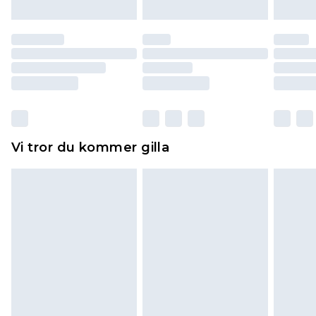
till dig. Du kommer sedan att få en full
återbetalning minus kostnaden för 100KR för att
returnera varan.
Skor och/eller kläder måste vara oanvända och
otvättade med originaletiketterna påsatta.
Dessutom måste skor provas inomhus.
Hemartiklar inklusive sängkläder, madrasser och
Vi tror du kommer gilla
toppers och kuddar måste vara oanvända och i
sin oöppnade originalförpackning. Detta
påverkar inte dina lagstadgade rättigheter.
Klicka
här
för att se vår fullständiga returpolicy.