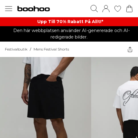
Upp Till 70% Rabatt På Allt!*
Den här webbplatsen använder AI-genererade och AI-
redigerade bilder.
Festivalbutik
/
Mens Festival Shorts