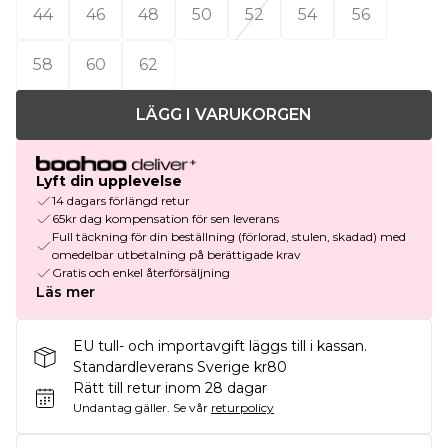
44
46
48
50
52
54
56
58
60
62
LÄGG I VARUKORGEN
Lyft din upplevelse
14 dagars förlängd retur
65kr dag kompensation för sen leverans
Full täckning för din beställning (förlorad, stulen, skadad) med
omedelbar utbetalning på berättigade krav
Gratis och enkel återförsäljning
Läs mer
EU tull- och importavgift läggs till i kassan.
Standardleverans Sverige kr80
Rätt till retur inom 28 dagar
Undantag gäller.
Se vår
returpolicy