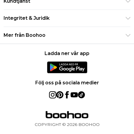
Kundtjänst
Studentrabatt - Student Beans
Returnera din beställning
Studentrabatt - UNiDAYS
Integritet & Juridik
Vanliga frågor
Boohoo-appen
Integritetspolicy
Leveransinformation
Mer från Boohoo
Storleksguide
Allmänna villkor
Returnerar information
Karriärer på Boohoo
Om cookies
Kontakta oss
Ladda ner vår app
Modernt slaveri uttalande
Användarvillkor
Produkt
Följ oss på sociala medier
COPYRIGHT ©
2026
BOOHOO