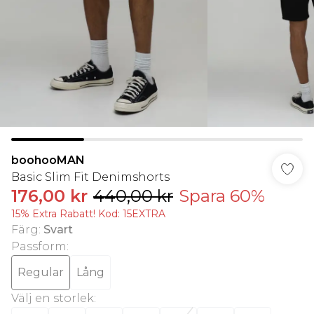
boohooMAN
Basic Slim Fit Denimshorts
176,00 kr
440,00 kr
Spara 60%
15% Extra Rabatt! Kod: 15EXTRA
Färg
:
Svart
Passform
:
Regular
Lång
Välj en storlek
: