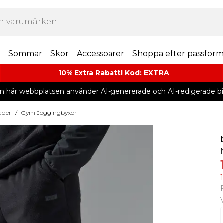
r
Sommar
Skor
Accessoarer
Shoppa efter passfor
10% Extra Rabatt! Kod: EXTRA
n här webbplatsen använder AI-genererade och AI-redigerade bil
äder
/
Gym Joggingbyxor