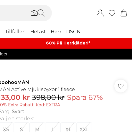
m
Tillfällen
Hetast
Herr
DSGN
60% På Herrkläder!*​
der.
boohooMAN
MAN Active Mjukisbyxor i fleece
133,00 kr
398,00 kr
Spara 67%
10% Extra Rabatt! Kod: EXTRA
Färg
:
Svart
Välj en storlek
:
XS
S
M
L
XL
XXL