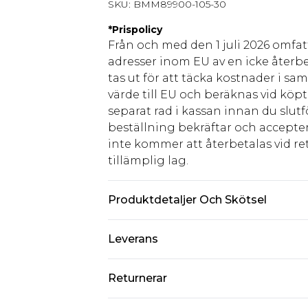
SKU:
BMM89900-105-30
*
Prispolicy
Från och med den 1 juli 2026 omfatt
adresser inom EU av en icke återbe
tas ut för att täcka kostnader i s
värde till EU och beräknas vid köpti
separat rad i kassan innan du slut
beställning bekräftar och accepter
inte kommer att återbetalas vid ret
tillämplig lag.
Produktdetaljer Och Skötsel
100% polyester. Model is 6'1 and wea
Leverans
Standardleverans Sverige
Returnerar
5-7 arbetsdagar
Något som inte riktigt stämmer? Du