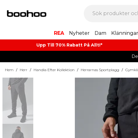
REA
Nyheter
Dam
Klänninga
Upp Till 70% Rabatt På Allt!*
De
Hem
/
Herr
/
Handla Efter Kollektion
/
Herrarnas Sportplagg
/
Gymkl