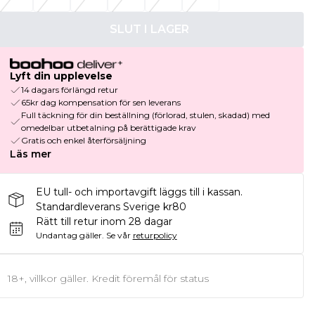
SLUT I LAGER
Lyft din upplevelse
14 dagars förlängd retur
65kr dag kompensation för sen leverans
Full täckning för din beställning (förlorad, stulen, skadad) med
omedelbar utbetalning på berättigade krav
Gratis och enkel återförsäljning
Läs mer
EU tull- och importavgift läggs till i kassan.
Standardleverans Sverige kr80
Rätt till retur inom 28 dagar
Undantag gäller.
Se vår
returpolicy
18+, villkor gäller. Kredit föremål för status