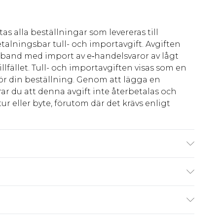
as alla beställningar som levereras till
talningsbar tull- och importavgift. Avgiften
amband med import av e‑handelsvaror av lågt
llfället. Tull- och importavgiften visas som en
för din beställning. Genom att lägga en
ar du att denna avgift inte återbetalas och
ur eller byte, förutom där det krävs enligt
rs a size M.
kr80
 har 21 dagar på dig att skicka tillbaka något