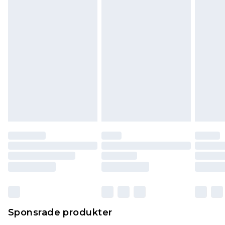
påverkar inte dina lagstadgade rättigheter.
Klicka
här
för att se vår fullständiga returpolicy.
Sponsrade produkter