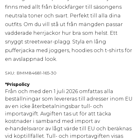
finns med allt från blockfärger till säsongens
neutrala toner och svart. Perfekt till alla dina
outfits. Om du vill stå ut från mängden passar
vadderade herrjackor hur bra som helst. Ett
snyggt streetwear-plagg. Styla en lång
pufferjacka med joggers, hoodies och t-shirts för
en avslappnad look.
SKU:
BMM84681-165-30
*
Prispolicy
Från och med den 1 juli 2026 omfattas alla
beställningar som levereras till adresser inom EU
av en icke återbetalningsbar tull- och
importavgift. Avgiften tas ut för att täcka
kostnader i samband med import av
e‑handelsvaror av lågt värde till EU och beräknas
vid köptillfället. Tull- och importavgiften visas