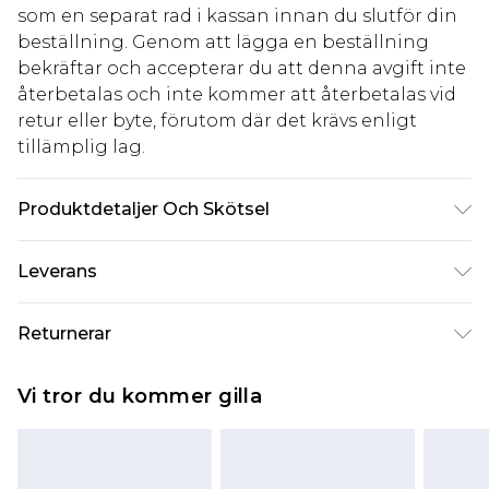
som en separat rad i kassan innan du slutför din
beställning. Genom att lägga en beställning
bekräftar och accepterar du att denna avgift inte
återbetalas och inte kommer att återbetalas vid
retur eller byte, förutom där det krävs enligt
tillämplig lag.
Produktdetaljer Och Skötsel
100% Nylon. Model is 6'1 & wears UK size M/32
Leverans
Standardleverans Sverige
kr80
Returnerar
5-7 arbetsdagar
Något som inte riktigt stämmer? Du har 21 dagar
Expressleverans Sverige
kr239
Vi tror du kommer gilla
på dig att skicka tillbaka något från den dag du
1-2 arbetsdagar
tar emot det.
Observera att vi inte kan erbjuda återbetalningar