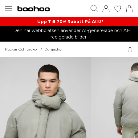
Upp Till 70% Rabatt På Allt!*
Den här webbplatsen använder AI-genererade och AI-
redigerade bilder.
Rockar Och Jackor
/
Dunjackor