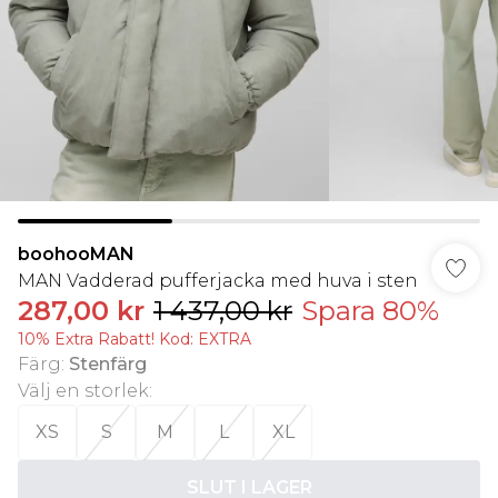
boohooMAN
MAN Vadderad pufferjacka med huva i sten
287,00 kr
1 437,00 kr
Spara 80%
10% Extra Rabatt! Kod: EXTRA
Färg
:
Stenfärg
Välj en storlek
:
XS
S
M
L
XL
SLUT I LAGER