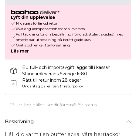
Lyft din upplevelse
14 dagars förlängd retur
65kr dag kompensation för sen leverans
Full täckning för din beställning (förlorad, stulen, skadad) med
omedelbar utbetalning på berättigade krav
Gratis och enkel återförsäljning
Läs mer
EU tull- och importavgift läggs till i kassan.
Standardleverans Sverige kr80
Rätt till retur inom 28 dagar
Undantag gäller.
Se vår
returpolicy
18+, villkor gäller. Kredit föremål för status
Beskrivning
Håll dig varm i en pufferjacka. Våra herrjackor