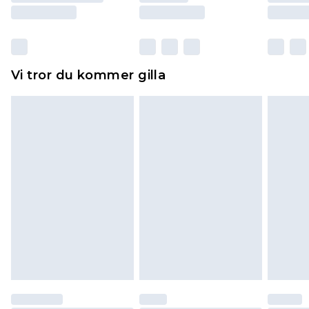
Skor och/eller kläder måste vara oanvända och
otvättade med originaletiketterna påsatta.
Dessutom måste skor provas inomhus.
Hemartiklar inklusive sängkläder, madrasser och
Vi tror du kommer gilla
toppers och kuddar måste vara oanvända och i
sin oöppnade originalförpackning. Detta
påverkar inte dina lagstadgade rättigheter.
Klicka
här
för att se vår fullständiga returpolicy.