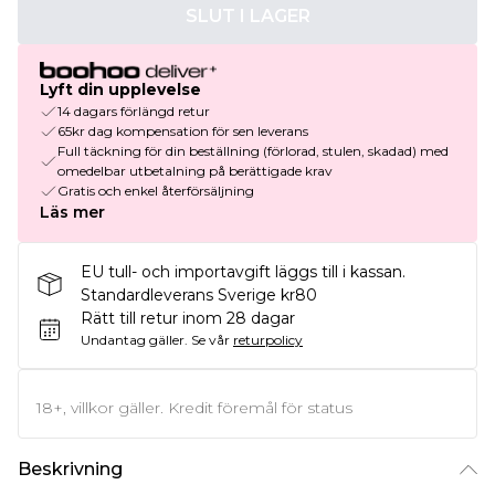
SLUT I LAGER
Lyft din upplevelse
14 dagars förlängd retur
65kr dag kompensation för sen leverans
Full täckning för din beställning (förlorad, stulen, skadad) med
omedelbar utbetalning på berättigade krav
Gratis och enkel återförsäljning
Läs mer
EU tull- och importavgift läggs till i kassan.
Standardleverans Sverige kr80
Rätt till retur inom 28 dagar
Undantag gäller.
Se vår
returpolicy
18+, villkor gäller. Kredit föremål för status
Beskrivning