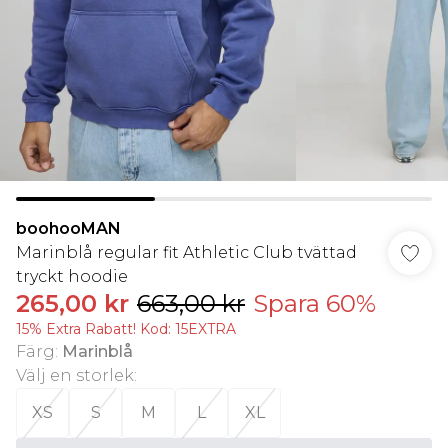
boohooMAN
Marinblå regular fit Athletic Club tvättad
tryckt hoodie
265,00 kr
663,00 kr
Spara 60%
15% Extra Rabatt! Kod: 15EXTRA
Färg
:
Marinblå
Välj en storlek
:
XS
S
M
L
XL