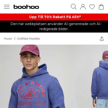
Upp Till 70% Rabatt På Allt!*
Den här webbplatsen använder AI-genererade och AI-
redigerade bilder.
Huvor
/
Grafiska Hoodies