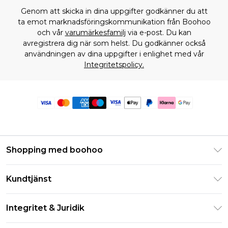
Genom att skicka in dina uppgifter godkänner du att
ta emot marknadsföringskommunikation från Boohoo
och vår
varumärkesfamilj
via e-post. Du kan
avregistrera dig när som helst. Du godkänner också
användningen av dina uppgifter i enlighet med vår
Integritetspolicy.
Shopping med boohoo
Klarna
Kundtjänst
Studentrabatt - Student Beans
Returnera din beställning
Studentrabatt - UNiDAYS
Integritet & Juridik
Vanliga frågor
Boohoo-appen