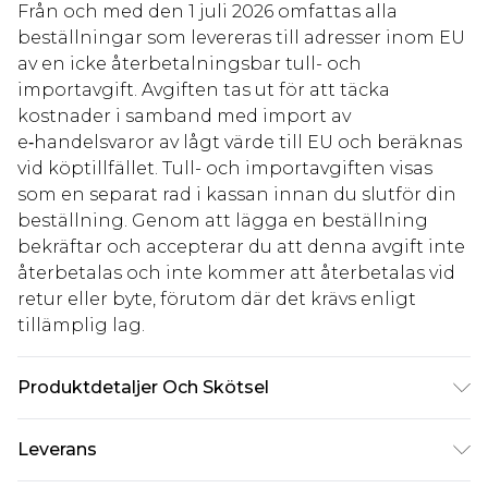
Från och med den 1 juli 2026 omfattas alla
beställningar som levereras till adresser inom EU
av en icke återbetalningsbar tull- och
importavgift. Avgiften tas ut för att täcka
kostnader i samband med import av
e‑handelsvaror av lågt värde till EU och beräknas
vid köptillfället. Tull- och importavgiften visas
som en separat rad i kassan innan du slutför din
beställning. Genom att lägga en beställning
bekräftar och accepterar du att denna avgift inte
återbetalas och inte kommer att återbetalas vid
retur eller byte, förutom där det krävs enligt
tillämplig lag.
Produktdetaljer Och Skötsel
60 % bomull, 40 % polyester. Modellen är 6'1 och
Leverans
bär UK-storlek M/32