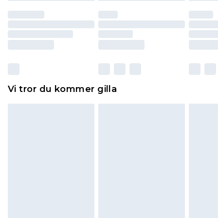
återbetalning minus kostnaden för 100KR för att
returnera varan.
Skor och/eller kläder måste vara oanvända och
otvättade med originaletiketterna påsatta.
Dessutom måste skor provas inomhus.
Hemartiklar inklusive sängkläder, madrasser och
Vi tror du kommer gilla
toppers och kuddar måste vara oanvända och i
sin oöppnade originalförpackning. Detta
påverkar inte dina lagstadgade rättigheter.
Klicka
här
för att se vår fullständiga returpolicy.