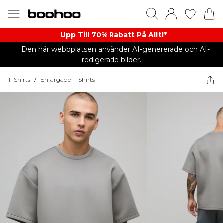
Upp Till 70% Rabatt På Allt!*
Den här webbplatsen använder AI-genererade och AI-
redigerade bilder.
T-Shirts
/
Enfärgade T-Shirts