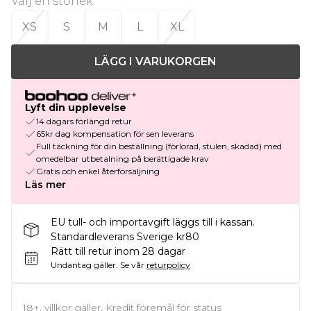
Välj en storlek
:
XS
S
M
L
XL
LÄGG I VARUKORGEN
Lyft din upplevelse
14 dagars förlängd retur
65kr dag kompensation för sen leverans
Full täckning för din beställning (förlorad, stulen, skadad) med
omedelbar utbetalning på berättigade krav
Gratis och enkel återförsäljning
Läs mer
EU tull- och importavgift läggs till i kassan.
Standardleverans Sverige kr80
Rätt till retur inom 28 dagar
Undantag gäller.
Se vår
returpolicy
18+, villkor gäller. Kredit föremål för status