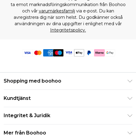
ta emot marknadsföringskommunikation från Boohoo
och vår
varumärkesfamilj
via e-post. Du kan
avregistrera dig när som helst. Du godkänner också
användningen av dina uppgifter i enlighet med vår
Integritetspolicy.
Shopping med boohoo
Klarna
Kundtjänst
Studentrabatt - Student Beans
Returnera din beställning
Studentrabatt - UNiDAYS
Integritet & Juridik
Vanliga frågor
Boohoo-appen
Integritetspolicy
Leveransinformation
Mer från Boohoo
Storleksguide