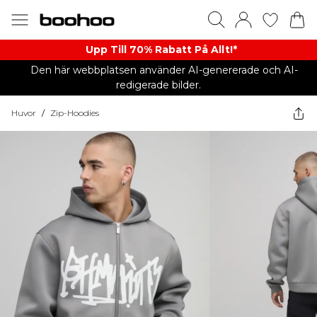
Upp Till 70% Rabatt På Allt!*
Den här webbplatsen använder AI-genererade och AI-
redigerade bilder.
Huvor
/
Zip-Hoodies