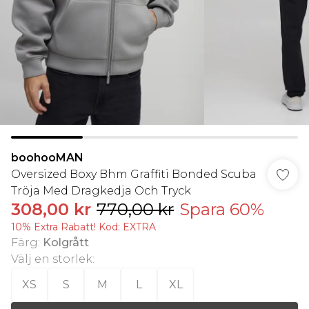
boohooMAN
Oversized Boxy Bhm Graffiti Bonded Scuba
Tröja Med Dragkedja Och Tryck
308,00 kr
770,00 kr
Spara 60%
10% Extra Rabatt! Kod: EXTRA
Färg
:
Kolgrått
Välj en storlek
:
XS
S
M
L
XL