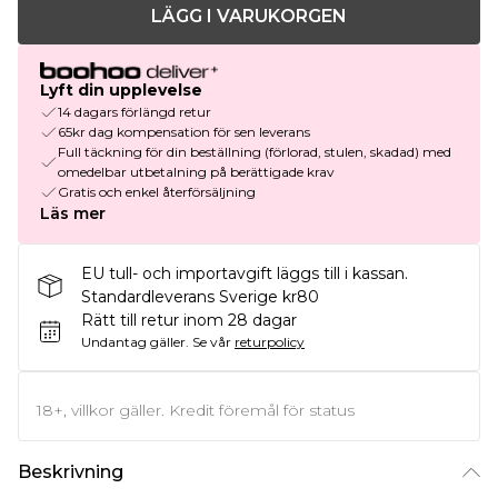
LÄGG I VARUKORGEN
Lyft din upplevelse
14 dagars förlängd retur
65kr dag kompensation för sen leverans
Full täckning för din beställning (förlorad, stulen, skadad) med
omedelbar utbetalning på berättigade krav
Gratis och enkel återförsäljning
Läs mer
EU tull- och importavgift läggs till i kassan.
Standardleverans Sverige kr80
Rätt till retur inom 28 dagar
Undantag gäller.
Se vår
returpolicy
18+, villkor gäller. Kredit föremål för status
Beskrivning