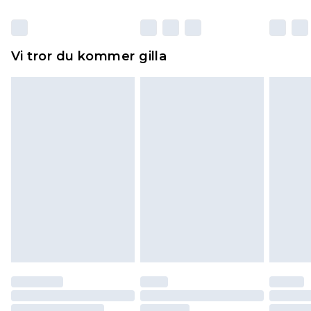
otvättade med originaletiketterna påsatta.
Dessutom måste skor provas inomhus.
Hemartiklar inklusive sängkläder, madrasser och
Vi tror du kommer gilla
toppers och kuddar måste vara oanvända och i
sin oöppnade originalförpackning. Detta
påverkar inte dina lagstadgade rättigheter.
Klicka
här
för att se vår fullständiga returpolicy.