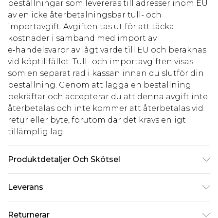
beställningar som levereras till adresser inom EU
av en icke återbetalningsbar tull- och
importavgift. Avgiften tas ut för att täcka
kostnader i samband med import av
e‑handelsvaror av lågt värde till EU och beräknas
vid köptillfället. Tull- och importavgiften visas
som en separat rad i kassan innan du slutför din
beställning. Genom att lägga en beställning
bekräftar och accepterar du att denna avgift inte
återbetalas och inte kommer att återbetalas vid
retur eller byte, förutom där det krävs enligt
tillämplig lag.
Produktdetaljer Och Skötsel
95% bomull, 5% elastan. Modellen är 185 cm lång
Leverans
och bär storlek M/32
Standardleverans Sverige
kr80
Returnerar