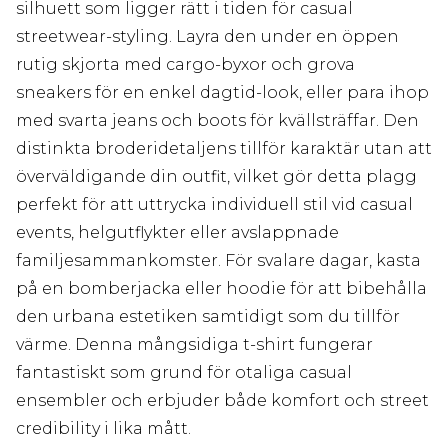
silhuett som ligger rätt i tiden för casual
streetwear-styling. Layra den under en öppen
rutig skjorta med cargo-byxor och grova
sneakers för en enkel dagtid-look, eller para ihop
med svarta jeans och boots för kvällsträffar. Den
distinkta broderidetaljens tillför karaktär utan att
överväldigande din outfit, vilket gör detta plagg
perfekt för att uttrycka individuell stil vid casual
events, helgutflykter eller avslappnade
familjesammankomster. För svalare dagar, kasta
på en bomberjacka eller hoodie för att bibehålla
den urbana estetiken samtidigt som du tillför
värme. Denna mångsidiga t-shirt fungerar
fantastiskt som grund för otaliga casual
ensembler och erbjuder både komfort och street
credibility i lika mått.