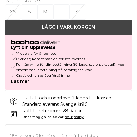
Välj en storlek
:
XS
S
M
L
XL
LÄGG I VARUKORGEN
Lyft din upplevelse
14 dagars förlängd retur
65kr dag kompensation för sen leverans
Full täckning för din beställning (förlorad, stulen, skadad) med
omedelbar utbetalning på berättigade krav
Gratis och enkel återförsäljning
Läs mer
EU tull- och importavgift läggs till i kassan.
Standardleverans Sverige kr80
Rätt till retur inom 28 dagar
Undantag gäller.
Se vår
returpolicy
18+, villkor gäller. Kredit föremål för status