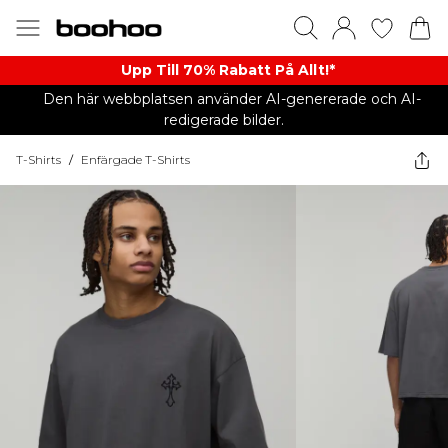
Upp Till 70% Rabatt På Allt!*
Den här webbplatsen använder AI-genererade och AI-
redigerade bilder.
T-Shirts
/
Enfärgade T-Shirts