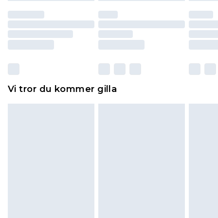
återbetalning minus kostnaden för 100KR för att
returnera varan.
Skor och/eller kläder måste vara oanvända och
otvättade med originaletiketterna påsatta.
Dessutom måste skor provas inomhus.
Hemartiklar inklusive sängkläder, madrasser och
Vi tror du kommer gilla
toppers och kuddar måste vara oanvända och i
sin oöppnade originalförpackning. Detta
påverkar inte dina lagstadgade rättigheter.
Klicka
här
för att se vår fullständiga returpolicy.