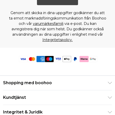
Genom att skicka in dina uppgifter godkänner du att
ta emot marknadsföringskommunikation från Boohoo
och vår
varumärkesfamilj
via e-post. Du kan
avregistrera dig när som helst. Du godkänner också
användningen av dina uppgifter i enlighet med vår
Integritetspolicy.
Shopping med boohoo
Klarna
Kundtjänst
Studentrabatt - Student Beans
Returnera din beställning
Studentrabatt - UNiDAYS
Integritet & Juridik