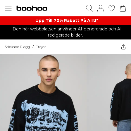
Upp Till 70% Rabatt På Allt!*
Den här webbplatsen använder AI-genererade och AI-
redigerade bilder.
Stickade Plagg
/
Tröjor