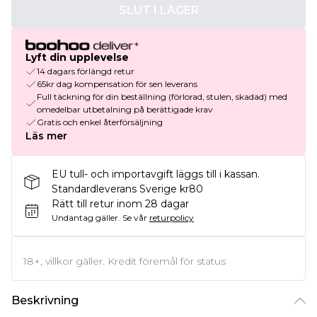
SLUT I LAGER
Lyft din upplevelse
14 dagars förlängd retur
65kr dag kompensation för sen leverans
Full täckning för din beställning (förlorad, stulen, skadad) med
omedelbar utbetalning på berättigade krav
Gratis och enkel återförsäljning
Läs mer
EU tull- och importavgift läggs till i kassan.
Standardleverans Sverige kr80
Rätt till retur inom 28 dagar
Undantag gäller.
Se vår
returpolicy
18+, villkor gäller. Kredit föremål för status
Beskrivning