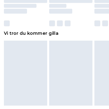
returnera varan.
Skor och/eller kläder måste vara oanvända och
otvättade med originaletiketterna påsatta.
Dessutom måste skor provas inomhus.
Hemartiklar inklusive sängkläder, madrasser och
Vi tror du kommer gilla
toppers och kuddar måste vara oanvända och i
sin oöppnade originalförpackning. Detta
påverkar inte dina lagstadgade rättigheter.
Klicka
här
för att se vår fullständiga returpolicy.