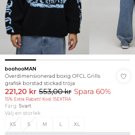
boohooMAN
Överdimensionerad boxig OFCL Grills
grafisk borstad stickad tröja
221,20 kr
553,00 kr
Spara 60%
15% Extra Rabatt! Kod: 15EXTRA
Färg
:
Svart
Välj en storlek
:
XS
S
M
L
XL