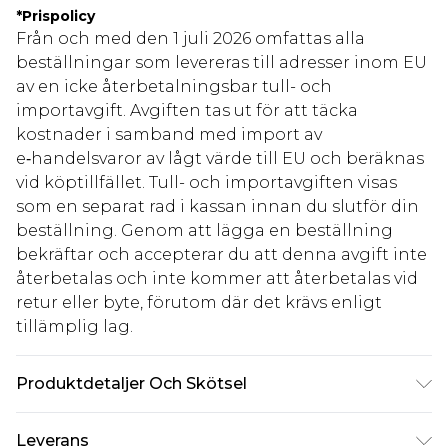
*
Prispolicy
Från och med den 1 juli 2026 omfattas alla
beställningar som levereras till adresser inom EU
av en icke återbetalningsbar tull- och
importavgift. Avgiften tas ut för att täcka
kostnader i samband med import av
e‑handelsvaror av lågt värde till EU och beräknas
vid köptillfället. Tull- och importavgiften visas
som en separat rad i kassan innan du slutför din
beställning. Genom att lägga en beställning
bekräftar och accepterar du att denna avgift inte
återbetalas och inte kommer att återbetalas vid
retur eller byte, förutom där det krävs enligt
tillämplig lag.
Produktdetaljer Och Skötsel
80% akryl, 20% nylon. Modellen är 6'1 och bär UK-
Leverans