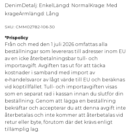
DenimDetalj: EnkelLängd: NormalKrage: Med
krageÄrmlängd: Lång
SKU:
CMM02782-106-30
*
Prispolicy
Från och med den 1 juli 2026 omfattas alla
beställningar som levereras till adresser inom EU
av en icke återbetalningsbar tull- och
importavgift. Avgiften tas ut för att täcka
kostnader i samband med import av
e‑handelsvaror av lågt värde till EU och beräknas
vid köptillfället. Tull- och importavgiften visas
som en separat rad i kassan innan du slutför din
beställning. Genom att lägga en beställning
bekräftar och accepterar du att denna avgift inte
återbetalas och inte kommer att återbetalas vid
retur eller byte, förutom där det krävs enligt
tillämplig lag.