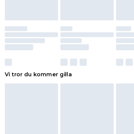
varan till ett fast belopp av 100KR, som kommer
att dras av från det belopp som ska återbetalas
till dig. Du kommer sedan att få en full
återbetalning minus kostnaden för 100KR för att
returnera varan.
Skor och/eller kläder måste vara oanvända och
otvättade med originaletiketterna påsatta.
Dessutom måste skor provas inomhus.
Hemartiklar inklusive sängkläder, madrasser och
Vi tror du kommer gilla
toppers och kuddar måste vara oanvända och i
sin oöppnade originalförpackning. Detta
påverkar inte dina lagstadgade rättigheter.
Klicka
här
för att se vår fullständiga returpolicy.