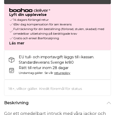
Lyft din upplevelse
14 dagars förlängd retur
65kr dag kompensation för sen leverans
Full täckning för din beställning (förlorad, stulen, skadad) med
omedelbar utbetalning på berättigade krav
Gratis och enkel återförsäljning
Läs mer
EU tull- och importavgift läggs till i kassan.
Standardleverans Sverige kr80
Rätt till retur inom 28 dagar
Undantag gäller.
Se vår
returpolicy
18+, villkor gäller. Kredit föremål för status
Beskrivning
Gör ett omedelbart intryck med våra jackor och