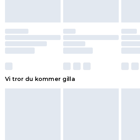
varan till ett fast belopp av 100KR, som kommer
att dras av från det belopp som ska återbetalas
till dig. Du kommer sedan att få en full
återbetalning minus kostnaden för 100KR för att
returnera varan.
Skor och/eller kläder måste vara oanvända och
otvättade med originaletiketterna påsatta.
Dessutom måste skor provas inomhus.
Hemartiklar inklusive sängkläder, madrasser och
Vi tror du kommer gilla
toppers och kuddar måste vara oanvända och i
sin oöppnade originalförpackning. Detta
påverkar inte dina lagstadgade rättigheter.
Klicka
här
för att se vår fullständiga returpolicy.