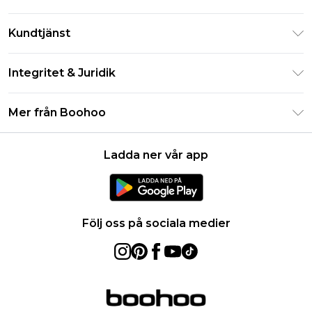
Klarna
Kundtjänst
Studentrabatt - Student Beans
Returnera din beställning
Studentrabatt - UNiDAYS
Integritet & Juridik
Vanliga frågor
Boohoo-appen
Integritetspolicy
Leveransinformation
Mer från Boohoo
Storleksguide
Allmänna villkor
Returnerar information
Karriärer på Boohoo
Om cookies
Kontakta oss
Ladda ner vår app
Modernt slaveri uttalande
Användarvillkor
Produkt
Följ oss på sociala medier