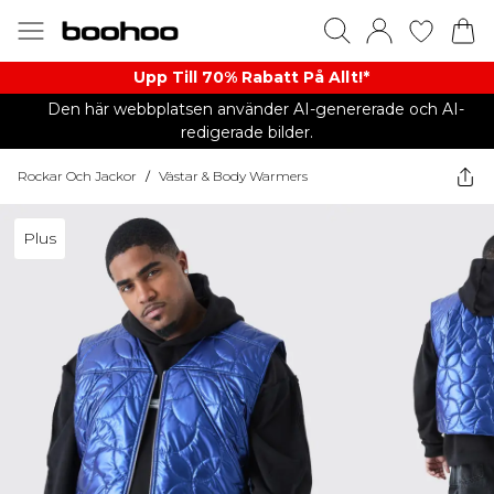
Upp Till 70% Rabatt På Allt!*
Den här webbplatsen använder AI-genererade och AI-
redigerade bilder.
Rockar Och Jackor
/
Västar & Body Warmers
Plus