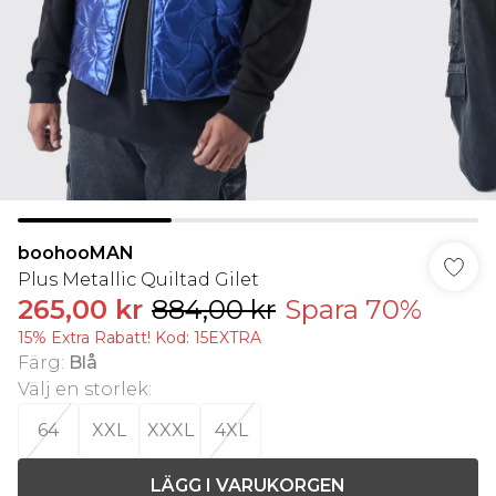
boohooMAN
Plus Metallic Quiltad Gilet
265,00 kr
884,00 kr
Spara 70%
15% Extra Rabatt! Kod: 15EXTRA
Färg
:
Blå
Välj en storlek
:
64
XXL
XXXL
4XL
LÄGG I VARUKORGEN