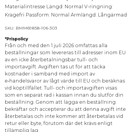
Materialintresse Längd: Normal V-ringning:
Kragefri Passform: Normal Ärmlängd: Långärmad
SKU:
BMM69858-106-303
*
Prispolicy
Från och med den 1 juli 2026 omfattas alla
beställningar som levereras till adresser inom EU
av en icke återbetalningsbar tull- och
importavgift. Avgiften tas ut för att täcka
kostnader i samband med import av
e‑handelsvaror av lågt värde till EU och beräknas
vid köptillfället. Tull- och importavgiften visas
som en separat rad i kassan innan du slutför din
beställning. Genom att lägga en beställning
bekräftar och accepterar du att denna avgift inte
återbetalas och inte kommer att återbetalas vid
retur eller byte, förutom där det krävs enligt
tillämplig lag.