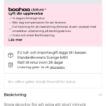
Lyft din upplevelse
14 dagars förlängd retur
65kr dag kompensation för sen leverans
Full täckning för din beställning (förlorad, stulen, skadad) med
omedelbar utbetalning på berättigade krav
Gratis och enkel återförsäljning
Läs mer
EU tull- och importavgift läggs till i kassan.
Standardleverans Sverige kr80
Rätt till retur inom 28 dagar
Undantag gäller.
Se vår
returpolicy
18+, villkor gäller. Kredit föremål för status
Beskrivning
Stora skjortor för att göra ett stort intryck.