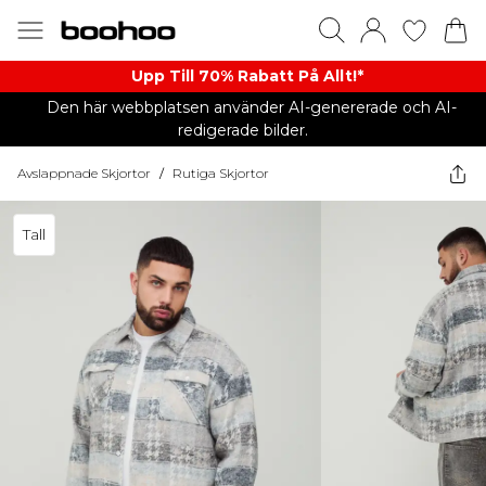
Upp Till 70% Rabatt På Allt!*
Den här webbplatsen använder AI-genererade och AI-
redigerade bilder.
Avslappnade Skjortor
/
Rutiga Skjortor
Tall