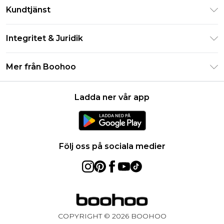
Klarna
Kundtjänst
Studentrabatt - Student Beans
Returnera din beställning
Studentrabatt - UNiDAYS
Integritet & Juridik
Vanliga frågor
Boohoo-appen
Integritetspolicy
Leveransinformation
Mer från Boohoo
Storleksguide
Allmänna villkor
Returnerar information
Karriärer på Boohoo
Om cookies
Kontakta oss
Ladda ner vår app
Modernt slaveri uttalande
Användarvillkor
Produkt
Följ oss på sociala medier
COPYRIGHT ©
2026
BOOHOO