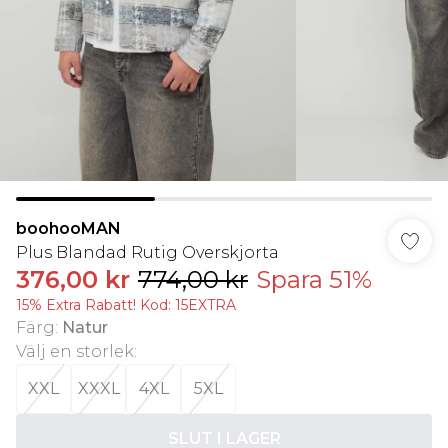
boohooMAN
Plus Blandad Rutig Overskjorta
376,00 kr
774,00 kr
Spara 51%
15% Extra Rabatt! Kod: 15EXTRA
Färg
:
Natur
Välj en storlek
:
XXL
XXXL
4XL
5XL
SLUT I LAGER