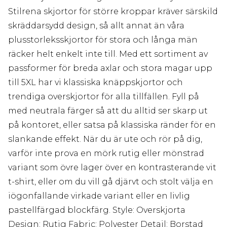
Stilrena skjortor för större kroppar kräver särskild
skräddarsydd design, så allt annat än våra
plusstorleksskjortor för stora och långa män
räcker helt enkelt inte till. Med ett sortiment av
passformer för breda axlar och stora magar upp
till 5XL har vi klassiska knäppskjortor och
trendiga overskjortor för alla tillfällen. Fyll på
med neutrala färger så att du alltid ser skarp ut
på kontoret, eller satsa på klassiska ränder för en
slankande effekt. När du är ute och rör på dig,
varför inte prova en mörk rutig eller mönstrad
variant som övre lager över en kontrasterande vit
t-shirt, eller om du vill gå djärvt och stolt välja en
iögonfallande virkade variant eller en livlig
pastellfärgad blockfärg. Style: Overskjorta
Design: Rutig Fabric: Polyester Detail: Borstad