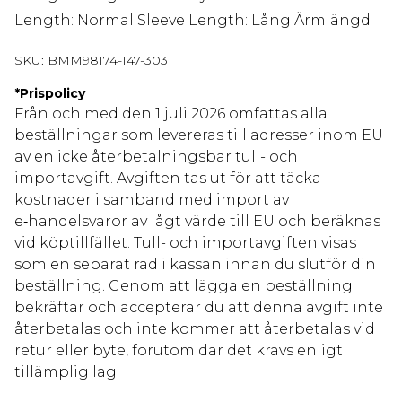
Length: Normal Sleeve Length: Lång Ärmlängd
SKU:
BMM98174-147-303
*
Prispolicy
Från och med den 1 juli 2026 omfattas alla
beställningar som levereras till adresser inom EU
av en icke återbetalningsbar tull- och
importavgift. Avgiften tas ut för att täcka
kostnader i samband med import av
e‑handelsvaror av lågt värde till EU och beräknas
vid köptillfället. Tull- och importavgiften visas
som en separat rad i kassan innan du slutför din
beställning. Genom att lägga en beställning
bekräftar och accepterar du att denna avgift inte
återbetalas och inte kommer att återbetalas vid
retur eller byte, förutom där det krävs enligt
tillämplig lag.