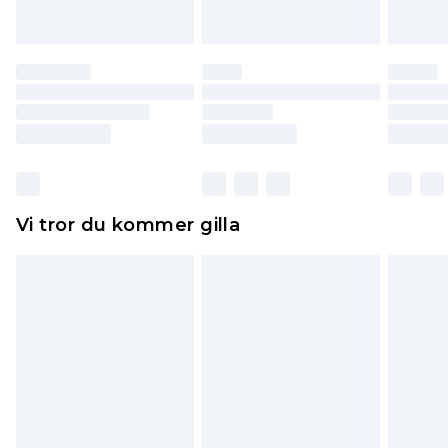
att dras av från det belopp som ska återbetalas
till dig. Du kommer sedan att få en full
återbetalning minus kostnaden för 100KR för att
returnera varan.
Skor och/eller kläder måste vara oanvända och
otvättade med originaletiketterna påsatta.
Dessutom måste skor provas inomhus.
Hemartiklar inklusive sängkläder, madrasser och
Vi tror du kommer gilla
toppers och kuddar måste vara oanvända och i
sin oöppnade originalförpackning. Detta
påverkar inte dina lagstadgade rättigheter.
Klicka
här
för att se vår fullständiga returpolicy.