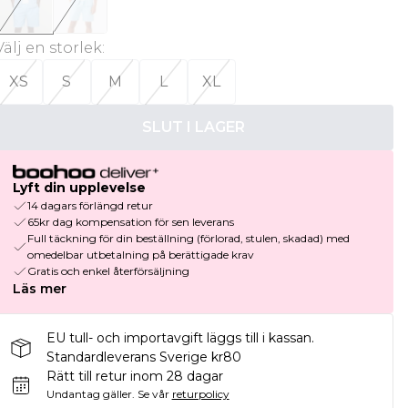
Välj en storlek
:
XS
S
M
L
XL
SLUT I LAGER
Lyft din upplevelse
14 dagars förlängd retur
65kr dag kompensation för sen leverans
Full täckning för din beställning (förlorad, stulen, skadad) med
omedelbar utbetalning på berättigade krav
Gratis och enkel återförsäljning
Läs mer
EU tull- och importavgift läggs till i kassan.
Standardleverans Sverige kr80
Rätt till retur inom 28 dagar
Undantag gäller.
Se vår
returpolicy