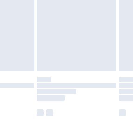
 måste vara oanvända och i sin oöppnade
r inte dina lagstadgade rättigheter.
a returpolicy.