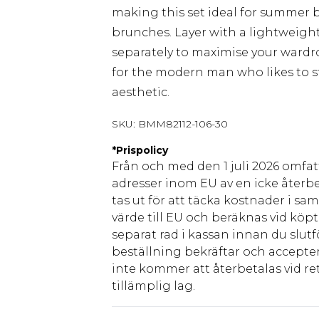
making this set ideal for summer 
brunches. Layer with a lightweight 
separately to maximise your wardro
for the modern man who likes to s
aesthetic.
SKU:
BMM82112-106-30
*
Prispolicy
Från och med den 1 juli 2026 omfatt
adresser inom EU av en icke återbe
tas ut för att täcka kostnader i s
värde till EU och beräknas vid köpti
separat rad i kassan innan du slut
beställning bekräftar och accepter
inte kommer att återbetalas vid ret
tillämplig lag.