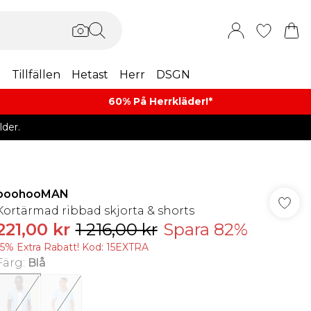
m
Tillfällen
Hetast
Herr
DSGN
60% På Herrkläder!*​
der.
boohooMAN
Kortärmad ribbad skjorta & shorts
221,00 kr
1 216,00 kr
Spara 82%
15% Extra Rabatt! Kod: 15EXTRA
Färg
:
Blå