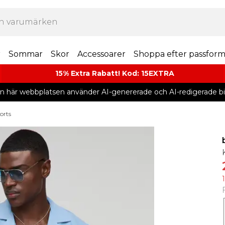
r
Sommar
Skor
Accessoarer
Shoppa efter passfor
15% Extra Rabatt! Kod: 15EXTRA
n här webbplatsen använder AI-genererade och AI-redigerade bil
orts