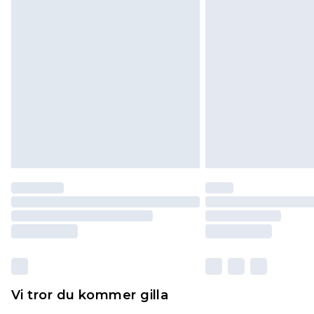
madrasser och toppers och kuddar
originalförpackning. Detta påverka
Klicka
här
för att se vår fullständig
Vi tror du kommer gilla