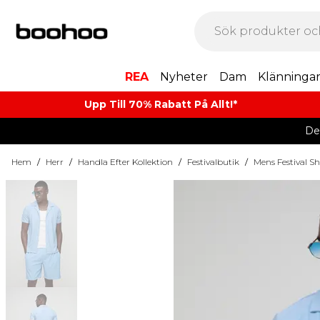
REA
Nyheter
Dam
Klänninga
Upp Till 70% Rabatt På Allt!*
De
Hem
/
Herr
/
Handla Efter Kollektion
/
Festivalbutik
/
Mens Festival Sh