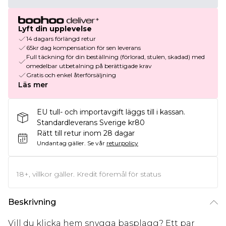
Lyft din upplevelse
14 dagars förlängd retur
65kr dag kompensation för sen leverans
Full täckning för din beställning (förlorad, stulen, skadad) med
omedelbar utbetalning på berättigade krav
Gratis och enkel återförsäljning
Läs mer
EU tull- och importavgift läggs till i kassan.
Standardleverans Sverige kr80
Rätt till retur inom 28 dagar
Undantag gäller.
Se vår
returpolicy
18+, villkor gäller. Kredit föremål för status
Beskrivning
Vill du klicka hem snygga basplagg? Ett par