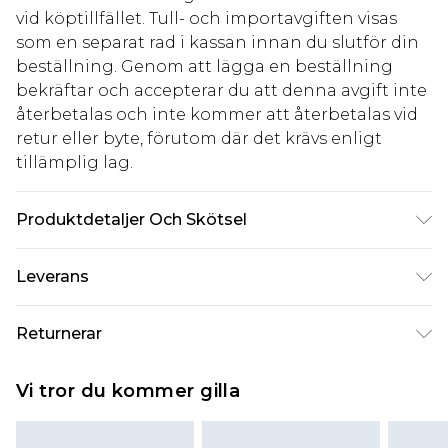
vid köptillfället. Tull- och importavgiften visas
som en separat rad i kassan innan du slutför din
beställning. Genom att lägga en beställning
bekräftar och accepterar du att denna avgift inte
återbetalas och inte kommer att återbetalas vid
retur eller byte, förutom där det krävs enligt
tillämplig lag.
Produktdetaljer Och Skötsel
100% Cotton.
Leverans
Standardleverans Sverige
kr80
Returnerar
5-7 arbetsdagar
Något som inte riktigt stämmer? Du har 21 dagar
Expressleverans Sverige
kr239
Vi tror du kommer gilla
på dig att skicka tillbaka något från den dag du
1-2 arbetsdagar
tar emot det.