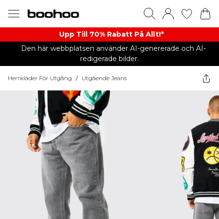
Upp Till 70% Rabatt På Allt!*
Den här webbplatsen använder AI-genererade och AI-
redigerade bilder.
Herrkläder För Utgång
/
Utgående Jeans