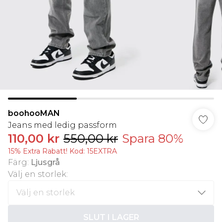
boohooMAN
Jeans med ledig passform
110,00 kr
550,00 kr
Spara 80%
15% Extra Rabatt! Kod: 15EXTRA
Färg
:
Ljusgrå
Välj en storlek
:
SLUT I LAGER