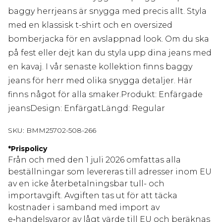
baggy herrjeans är snygga med precis allt. Styla
med en klassisk t-shirt och en oversized
bomberjacka för en avslappnad look. Om du ska
på fest eller dejt kan du styla upp dina jeans med
en kavaj. I vår senaste kollektion finns baggy
jeans för herr med olika snygga detaljer. Här
finns något för alla smaker.Produkt: Enfärgade
jeansDesign: EnfärgatLängd: Regular
SKU:
BMM25702-508-266
*
Prispolicy
Från och med den 1 juli 2026 omfattas alla
beställningar som levereras till adresser inom EU
av en icke återbetalningsbar tull- och
importavgift. Avgiften tas ut för att täcka
kostnader i samband med import av
e‑handelsvaror av lågt värde till EU och beräknas