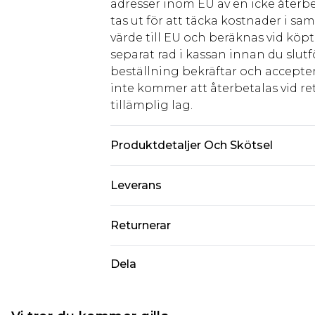
adresser inom EU av en icke återbe
tas ut för att täcka kostnader i s
värde till EU och beräknas vid köpti
separat rad i kassan innan du slut
beställning bekräftar och accepter
inte kommer att återbetalas vid ret
tillämplig lag.
Produktdetaljer Och Skötsel
98% Cotton, 2% Elastane. Model is 6
Leverans
Standardleverans Sverige
Returnerar
5-7 arbetsdagar
Något som inte riktigt stämmer? Du
Dela
Expressleverans Sverige
från den dag du tar emot det.
1-2 arbetsdagar
Observera att vi inte kan erbjuda
piercade smycken, vuxenleksaker, 