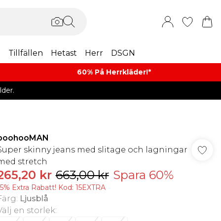
m
Tillfällen
Hetast
Herr
DSGN
60% På Herrkläder!*​
der.
boohooMAN
Super skinny jeans med slitage och lagningar
med stretch
265,20 kr
663,00 kr
Spara 60%
15% Extra Rabatt! Kod: 15EXTRA
Färg
:
Ljusblå
Välj en storlek
: