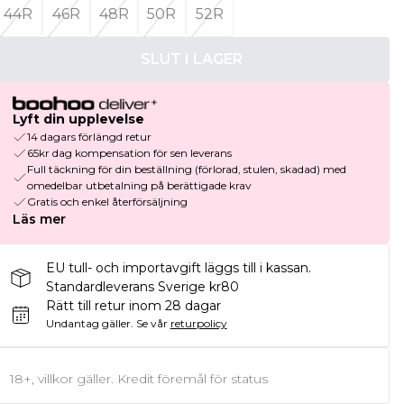
44R
46R
48R
50R
52R
SLUT I LAGER
Lyft din upplevelse
14 dagars förlängd retur
65kr dag kompensation för sen leverans
Full täckning för din beställning (förlorad, stulen, skadad) med
omedelbar utbetalning på berättigade krav
Gratis och enkel återförsäljning
Läs mer
EU tull- och importavgift läggs till i kassan.
Standardleverans Sverige kr80
Rätt till retur inom 28 dagar
Undantag gäller.
Se vår
returpolicy
18+, villkor gäller. Kredit föremål för status