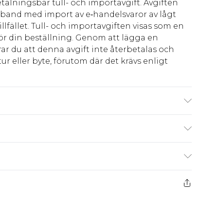
talningsbar tull- och importavgift. Avgiften
amband med import av e‑handelsvaror av lågt
llfället. Tull- och importavgiften visas som en
för din beställning. Genom att lägga en
ar du att denna avgift inte återbetalas och
ur eller byte, förutom där det krävs enligt
'1 & wears UK size M/32
kr80
 har 21 dagar på dig att skicka tillbaka något
kr239
 återbetalningar för modemasker, kosmetika,
och badkläder eller underkläder om