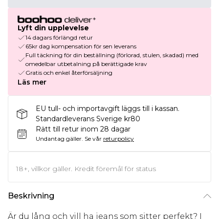
Lyft din upplevelse
14 dagars förlängd retur
65kr dag kompensation för sen leverans
Full täckning för din beställning (förlorad, stulen, skadad) med
omedelbar utbetalning på berättigade krav
Gratis och enkel återförsäljning
Läs mer
EU tull- och importavgift läggs till i kassan.
Standardleverans Sverige kr80
Rätt till retur inom 28 dagar
Undantag gäller.
Se vår
returpolicy
18+, villkor gäller. Kredit föremål för status
Beskrivning
Är du lång och vill ha jeans som sitter perfekt? I