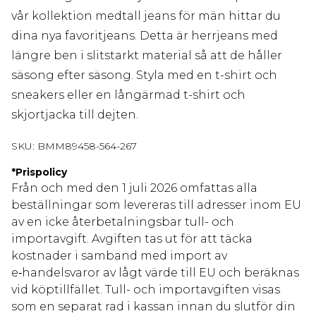
vår kollektion medtall jeans för män hittar du
dina nya favoritjeans. Detta är herrjeans med
längre ben i slitstarkt material så att de håller
säsong efter säsong. Styla med en t-shirt och
sneakers eller en långärmad t-shirt och
skjortjacka till dejten.
SKU:
BMM89458-564-267
*
Prispolicy
Från och med den 1 juli 2026 omfattas alla
beställningar som levereras till adresser inom EU
av en icke återbetalningsbar tull- och
importavgift. Avgiften tas ut för att täcka
kostnader i samband med import av
e‑handelsvaror av lågt värde till EU och beräknas
vid köptillfället. Tull- och importavgiften visas
som en separat rad i kassan innan du slutför din