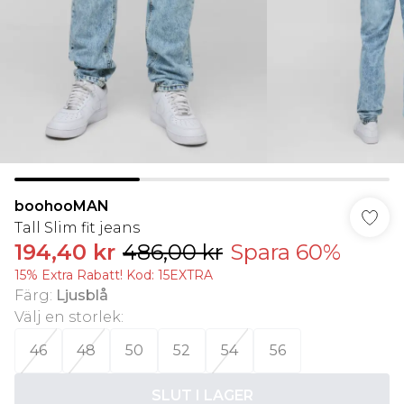
boohooMAN
Tall Slim fit jeans
194,40 kr
486,00 kr
Spara 60%
15% Extra Rabatt! Kod: 15EXTRA
Färg
:
Ljusblå
Välj en storlek
:
46
48
50
52
54
56
SLUT I LAGER