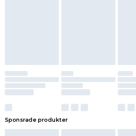
Klicka
här
för att se vår fullständiga returpolicy.
Sponsrade produkter