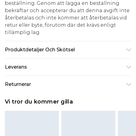
beställning. Genom att lägga en beställning
bekräftar och accepterar du att denna avgift inte
återbetalas och inte kommer att återbetalas vid
retur eller byte, förutom där det krävs enligt
tillämplig lag.
Produktdetaljer Och Skötsel
100% Cotton. Model is 6'4 & wears UK size L/34
Leverans
Standardleverans Sverige
kr80
Returnerar
5-7 arbetsdagar
Något som inte riktigt stämmer? Du har 21 dagar
Expressleverans Sverige
kr239
Vi tror du kommer gilla
på dig att skicka tillbaka något från den dag du
1-2 arbetsdagar
tar emot det.
Observera att vi inte kan erbjuda återbetalningar
för modemasker, kosmetika, piercade smycken,