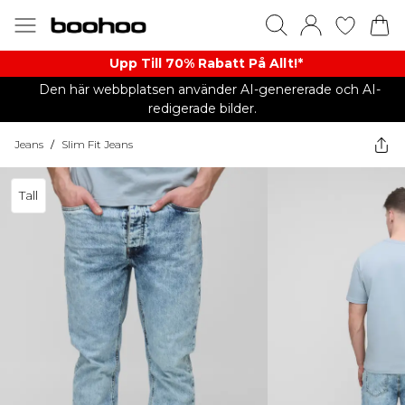
Upp Till 70% Rabatt På Allt!*
Den här webbplatsen använder AI-genererade och AI-
redigerade bilder.
Jeans
/
Slim Fit Jeans
Tall