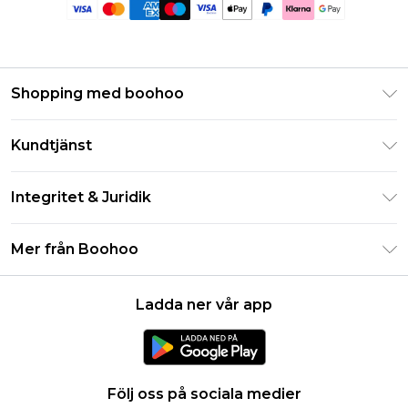
Shopping med boohoo
Klarna
Kundtjänst
Studentrabatt - Student Beans
Returnera din beställning
Studentrabatt - UNiDAYS
Integritet & Juridik
Vanliga frågor
Boohoo-appen
Integritetspolicy
Leveransinformation
Mer från Boohoo
Storleksguide
Allmänna villkor
Returnerar information
Karriärer på Boohoo
Om cookies
Kontakta oss
Ladda ner vår app
Modernt slaveri uttalande
Användarvillkor
Produkt
Följ oss på sociala medier